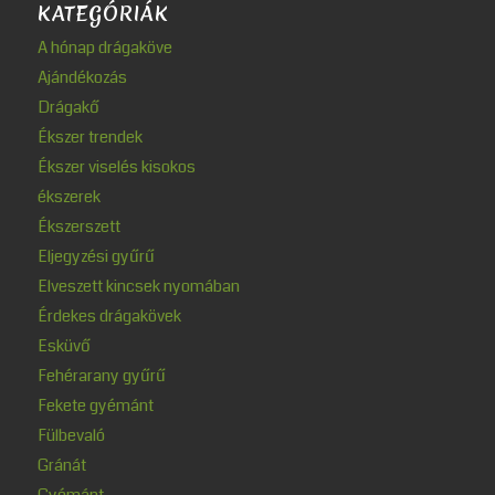
KATEGÓRIÁK
A hónap drágaköve
Ajándékozás
Drágakő
Ékszer trendek
Ékszer viselés kisokos
ékszerek
Ékszerszett
Eljegyzési gyűrű
Elveszett kincsek nyomában
Érdekes drágakövek
Esküvő
Fehérarany gyűrű
Fekete gyémánt
Fülbevaló
Gránát
Gyémánt