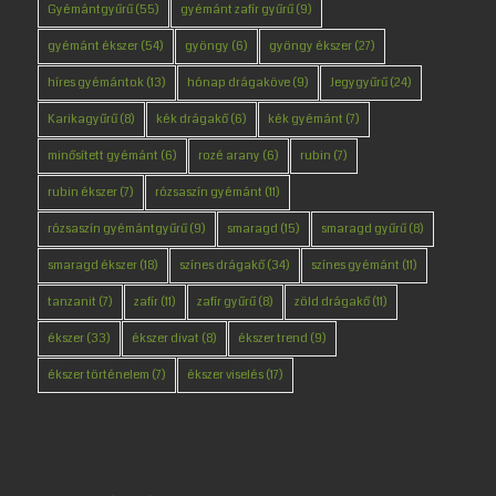
Gyémántgyűrű
(55)
gyémánt zafír gyűrű
(9)
gyémánt ékszer
(54)
gyöngy
(6)
gyöngy ékszer
(27)
híres gyémántok
(13)
hónap drágaköve
(9)
Jegygyűrű
(24)
Karikagyűrű
(8)
kék drágakő
(6)
kék gyémánt
(7)
minősített gyémánt
(6)
rozé arany
(6)
rubin
(7)
rubin ékszer
(7)
rózsaszín gyémánt
(11)
rózsaszín gyémántgyűrű
(9)
smaragd
(15)
smaragd gyűrű
(8)
smaragd ékszer
(18)
színes drágakő
(34)
színes gyémánt
(11)
tanzanit
(7)
zafír
(11)
zafír gyűrű
(8)
zöld drágakő
(11)
ékszer
(33)
ékszer divat
(8)
ékszer trend
(9)
ékszer történelem
(7)
ékszer viselés
(17)