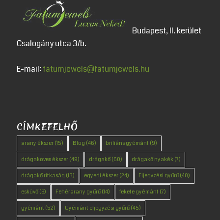
Budapest, II. kerület
Csalogány utca 3/b.
E-mail:
fatumjewels@fatumjewels.hu
CÍMKEFELHŐ
arany ékszer
(15)
Blog
(46)
briliáns gyémánt
(9)
drágaköves ékszer
(49)
drágakő
(60)
drágakő nyakék
(7)
drágakő ritkaság
(13)
egyedi ékszer
(24)
Eljegyzési gyűrű
(40)
esküvő
(8)
Fehérarany gyűrű
(14)
fekete gyémánt
(7)
gyémánt
(52)
Gyémánt eljegyzési gyűrű
(45)