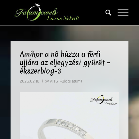
Amikor a nő húzza a férfi
ujjára az eljegyzési gyűrűt –
ékszerblog-3
/
2026.02.10.
by
AITST-BlogFatumJ