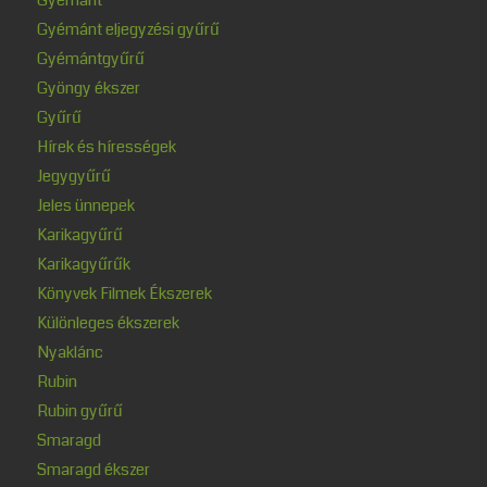
Gyémánt eljegyzési gyűrű
Gyémántgyűrű
Gyöngy ékszer
Gyűrű
Hírek és hírességek
Jegygyűrű
Jeles ünnepek
Karikagyűrű
Karikagyűrűk
Könyvek Filmek Ékszerek
Különleges ékszerek
Nyaklánc
Rubin
Rubin gyűrű
Smaragd
Smaragd ékszer