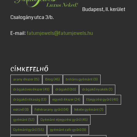
Budapest, II. kerület
Csalogány utca 3/b.
E-mail:
fatumjewels@fatumjewels.hu
CÍMKEFELHŐ
arany ékszer
(15)
Blog
(46)
briliáns gyémánt
(9)
drágaköves ékszer
(49)
drágakő
(60)
drágakő nyakék
(7)
drágakő ritkaság
(13)
egyedi ékszer
(24)
Eljegyzési gyűrű
(40)
esküvő
(8)
Fehérarany gyűrű
(14)
fekete gyémánt
(7)
gyémánt
(52)
Gyémánt eljegyzési gyűrű
(45)
Gyémántgyűrű
(55)
gyémánt zafír gyűrű
(9)