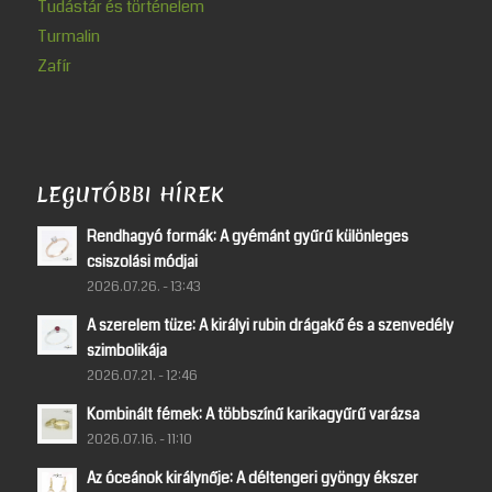
Tudástár és történelem
Turmalin
Zafír
LEGUTÓBBI HÍREK
Rendhagyó formák: A gyémánt gyűrű különleges
csiszolási módjai
2026.07.26. - 13:43
A szerelem tüze: A királyi rubin drágakő és a szenvedély
szimbolikája
2026.07.21. - 12:46
Kombinált fémek: A többszínű karikagyűrű varázsa
2026.07.16. - 11:10
Az óceánok királynője: A déltengeri gyöngy ékszer