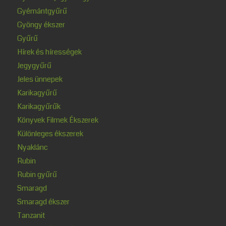
Gyémántgyűrű
Gyöngy ékszer
Gyűrű
Hírek és hírességek
Jegygyűrű
Jeles ünnepek
Karikagyűrű
Karikagyűrűk
Könyvek Filmek Ékszerek
Különleges ékszerek
Nyaklánc
Rubin
Rubin gyűrű
Smaragd
Smaragd ékszer
Tanzanit