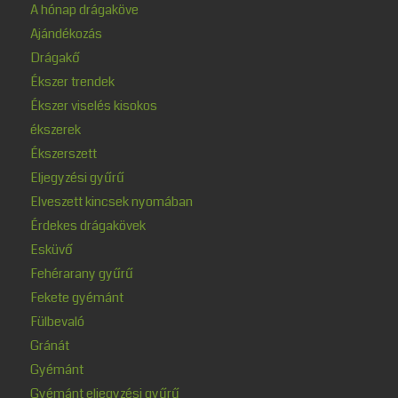
A hónap drágaköve
Ajándékozás
Drágakő
Ékszer trendek
Ékszer viselés kisokos
ékszerek
Ékszerszett
Eljegyzési gyűrű
Elveszett kincsek nyomában
Érdekes drágakövek
Esküvő
Fehérarany gyűrű
Fekete gyémánt
Fülbevaló
Gránát
Gyémánt
Gyémánt eljegyzési gyűrű