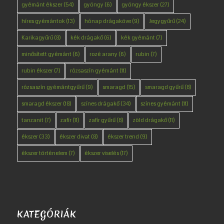
gyémánt ékszer
(54)
gyöngy
(6)
gyöngy ékszer
(27)
híres gyémántok
(13)
hónap drágaköve
(9)
Jegygyűrű
(24)
Karikagyűrű
(8)
kék drágakő
(6)
kék gyémánt
(7)
minősített gyémánt
(6)
rozé arany
(6)
rubin
(7)
rubin ékszer
(7)
rózsaszín gyémánt
(11)
rózsaszín gyémántgyűrű
(9)
smaragd
(15)
smaragd gyűrű
(8)
smaragd ékszer
(18)
színes drágakő
(34)
színes gyémánt
(11)
tanzanit
(7)
zafír
(11)
zafír gyűrű
(8)
zöld drágakő
(11)
ékszer
(33)
ékszer divat
(8)
ékszer trend
(9)
ékszer történelem
(7)
ékszer viselés
(17)
KATEGÓRIÁK