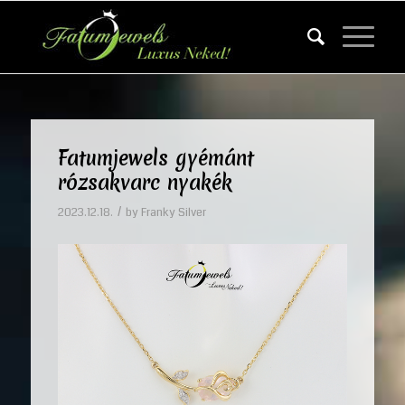
Fatumjewels gyémánt
rózsakvarc nyakék
/
2023.12.18.
by
Franky Silver