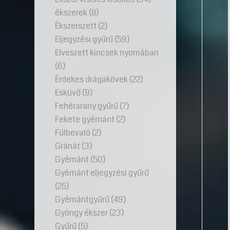
ékszerek
(8)
Ékszerszett
(2)
Eljegyzési gyűrű
(59)
Elveszett kincsek nyomában
(6)
Érdekes drágakövek
(22)
Esküvő
(9)
Fehérarany gyűrű
(7)
Fekete gyémánt
(2)
Fülbevaló
(2)
Gránát
(3)
Gyémánt
(50)
Gyémánt eljegyzési gyűrű
(25)
Gyémántgyűrű
(49)
Gyöngy ékszer
(23)
Gyűrű
(5)