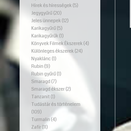
Hírek és hírességek
(5)
Jegygyűrű
(20)
Jeles ünnepek
(12)
Karikagyűrű
(5)
Karikagyűrűk
(1)
Könyvek Filmek Ékszerek
(4)
Különleges ékszerek
(24)
Nyaklánc
(1)
Rubin
(9)
Rubin gyűrű
(1)
Smaragd
(7)
Smaragd ékszer
(2)
Tanzanit
(1)
Tudástár és történelem
(109)
Turmalin
(4)
Zafír
(11)