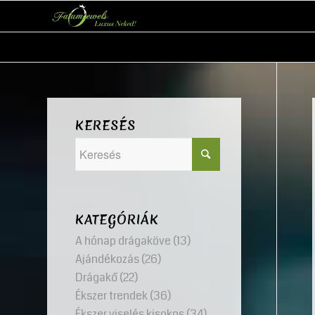
KERESÉS
KATEGÓRIÁK
A hónap drágaköve
(13)
Ajándékozás
(26)
Drágakő
(22)
Ékszer trendek
(36)
Ékszer viselés kisokos
(34)