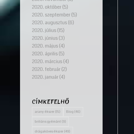
2020. október
(5)
2020. szeptember
(5)
2020. augusztus
(6)
2020. július
(15)
2020. június
(3)
2020. május
(4)
2020. április
(5)
2020. március
(4)
2020. február
(2)
2020. január
(4)
CÍMKEFELHŐ
arany ékszer
(15)
Blog
(46)
briliáns gyémánt
(9)
drágaköves ékszer
(49)