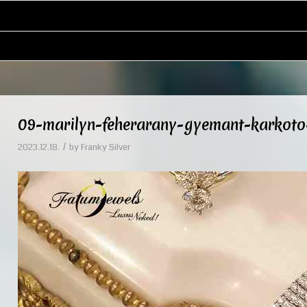
09-marilyn-feherarany-gyemant-karkot
/
2023.12.18.
by
Franky Silver