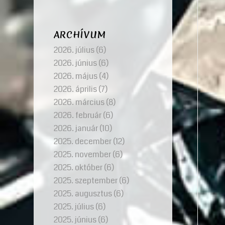
ARCHÍVUM
2026. július
(6)
2026. június
(6)
2026. május
(4)
2026. április
(7)
2026. március
(8)
2026. február
(6)
2026. január
(10)
2025. december
(12)
2025. november
(6)
2025. október
(6)
2025. szeptember
(6)
2025. augusztus
(6)
2025. július
(6)
2025. június
(6)