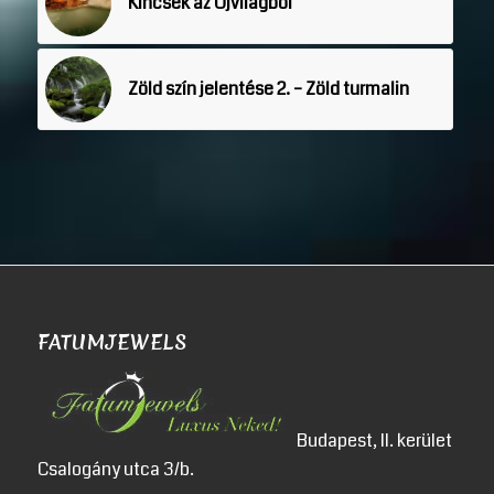
Kincsek az Újvilágból
Zöld szín jelentése 2. – Zöld turmalin
FATUMJEWELS
Budapest, II. kerület
Csalogány utca 3/b.