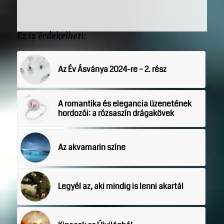
Ez is érdekelheti:
Az Év Ásványa 2024-re – 2. rész
A romantika és elegancia üzenetének
hordozói: a rózsaszín drágakövek
Az akvamarin színe
Legyél az, aki mindig is lenni akartál