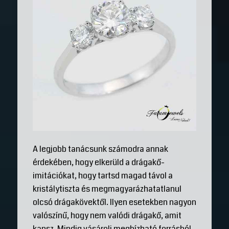
A legjobb tanácsunk számodra annak
érdekében, hogy elkerüld a drágakő-
imitációkat, hogy tartsd magad távol a
kristálytiszta és megmagyarázhatatlanul
olcsó drágakövektől. Ilyen esetekben nagyon
valószínű, hogy nem valódi drágakő, amit
kapsz. Mindig vásárolj megbízható forrásból.