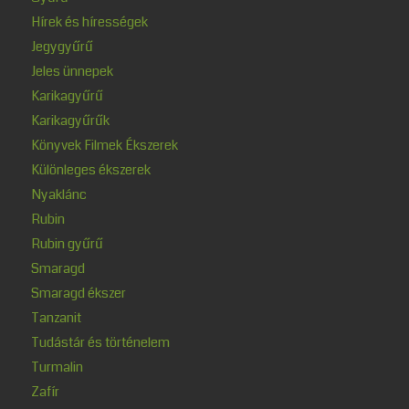
Hírek és hírességek
Jegygyűrű
Jeles ünnepek
Karikagyűrű
Karikagyűrűk
Könyvek Filmek Ékszerek
Különleges ékszerek
Nyaklánc
Rubin
Rubin gyűrű
Smaragd
Smaragd ékszer
Tanzanit
Tudástár és történelem
Turmalin
Zafír