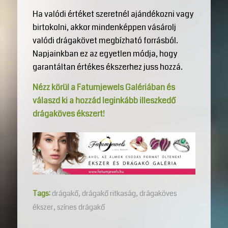
Ha valódi értéket szeretnél ajándékozni vagy
birtokolni, akkor mindenképpen vásárolj
valódi drágakövet megbízható forrásból.
Napjainkban ez az egyetlen módja, hogy
garantáltan értékes ékszerhez juss hozzá.
Nézz körül a Fatumjewels Galériában és
válaszd ki a hozzád leginkább illeszkedő
drágaköves ékszert!
Tags:
drágakő
,
drágakő ritkaság
,
drágaköves
ékszer
,
színes drágakő