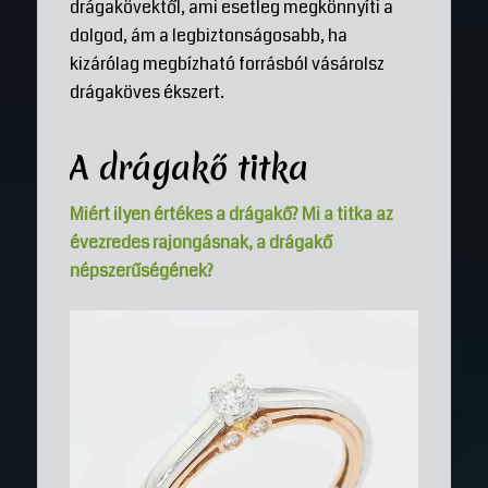
drágakövektől, ami esetleg megkönnyíti a
dolgod, ám a legbiztonságosabb, ha
kizárólag megbízható forrásból vásárolsz
drágaköves ékszert.
A drágakő titka
Miért ilyen értékes a drágakő? Mi a titka az
évezredes rajongásnak, a drágakő
népszerűségének?