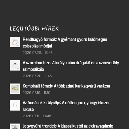
LEGUTÓBBI HÍREK
Rendhagyó formák: A gyémánt gyűrű különleges
csiszolási módjai
2026.07.26. - 13:43
A szerelem tüze: A királyi rubin drágakő és a szenvedély
szimbolikája
2026.07.21. - 12:46
Kombinált fémek: A többszínű karikagyűrű varázsa
2026.07.16. - 11:10
Az óceánok királynője: A déltengeri gyöngy ékszer
luxusa
2026.07.11. - 10:48
Jegygyűrű trendek: A klasszikustól az extravagánsig