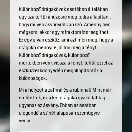
Különböző drágakövek esetében általában
egy szakértő ránézésre meg tudja állapítani,
hogy milyen ásványról van szó. Amennyiben
mégsem, akkor egy refraktométer segíthet.
Ez egy olyan eszköz, ami azt méri meg, hogy a
drágakő mennyire jól töri meg a fényt.
Különböző drágakövek, különböző
mértékben verik vissza a fényt, tehát ezzel az
eszközzel könnyedén megállapíthatók a
különbségek.
Mi a helyzet a zafírral és a rubinnal? Mint már
említettük, ez a két drágakő gyakorlatilag
ugyanaz az ásvány. Ebben az esetben
elegendő a színét alaposan szemügyre
venni.