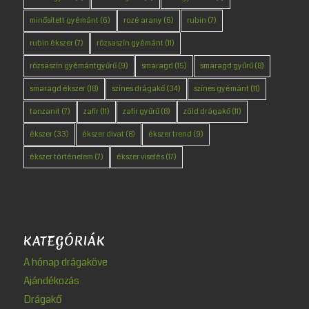
minősített gyémánt
(6)
rozé arany
(6)
rubin
(7)
rubin ékszer
(7)
rózsaszín gyémánt
(11)
rózsaszín gyémántgyűrű
(9)
smaragd
(15)
smaragd gyűrű
(8)
smaragd ékszer
(18)
színes drágakő
(34)
színes gyémánt
(11)
tanzanit
(7)
zafír
(11)
zafír gyűrű
(8)
zöld drágakő
(11)
ékszer
(33)
ékszer divat
(8)
ékszer trend
(9)
ékszer történelem
(7)
ékszer viselés
(17)
KATEGÓRIÁK
A hónap drágaköve
Ajándékozás
Drágakő