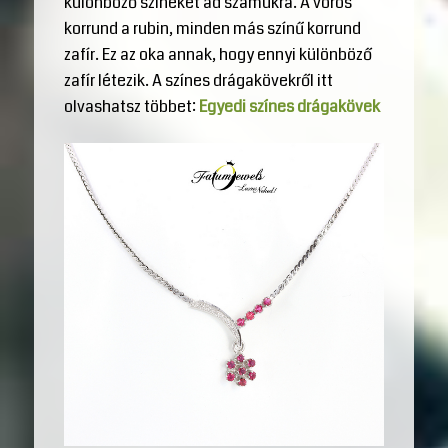
különböző színeket ad számukra. A vörös
korrund a rubin, minden más színű korrund
zafír. Ez az oka annak, hogy ennyi különböző
zafír létezik. A színes drágakövekről itt
olvashatsz többet:
Egyedi színes drágakövek