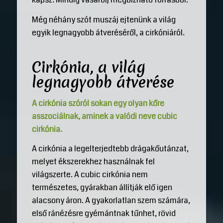
Még néhány szót muszáj ejtenünk a világ
egyik legnagyobb átveréséről, a cirkóniáról.
Cirkónia, a világ
legnagyobb átverése
A cirkónia szóról sokan egy olyan kőre
asszociálnak, aminek a valódi neve cubic
cirkónia.
A cirkónia a legelterjedtebb drágakőutánzat,
melyet ékszerekhez használnak fel
világszerte. A cubic cirkónia nem
természetes, gyárakban állítják elő igen
alacsony áron. A gyakorlatlan szem számára,
első ránézésre gyémántnak tűnhet, rövid