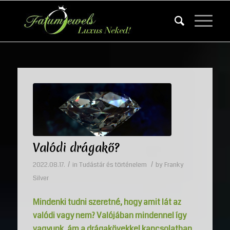
Valódi drágakő?
/
/
2022.08.17.
in
Tudástár és történelem
by
Franky
Silver
Mindenki tudni szeretné, hogy amit lát az
valódi vagy nem? Valójában mindennel így
vagyunk, ám a drágakövekkel kapcsolatban