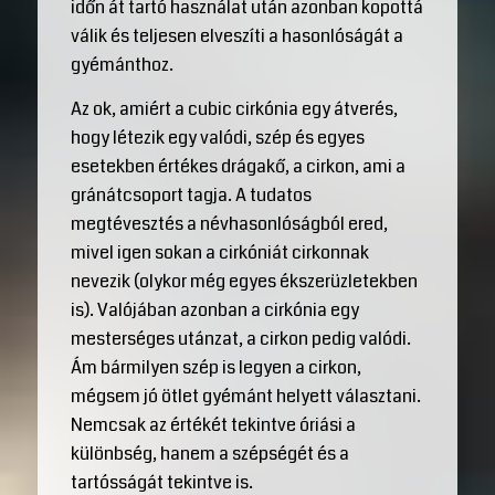
időn át tartó használat után azonban kopottá
válik és teljesen elveszíti a hasonlóságát a
gyémánthoz.
Az ok, amiért a cubic cirkónia egy átverés,
hogy létezik egy valódi, szép és egyes
esetekben értékes drágakő, a cirkon, ami a
gránátcsoport tagja. A tudatos
megtévesztés a névhasonlóságból ered,
mivel igen sokan a cirkóniát cirkonnak
nevezik (olykor még egyes ékszerüzletekben
is). Valójában azonban a cirkónia egy
mesterséges utánzat, a cirkon pedig valódi.
Ám bármilyen szép is legyen a cirkon,
mégsem jó ötlet gyémánt helyett választani.
Nemcsak az értékét tekintve óriási a
különbség, hanem a szépségét és a
tartósságát tekintve is.