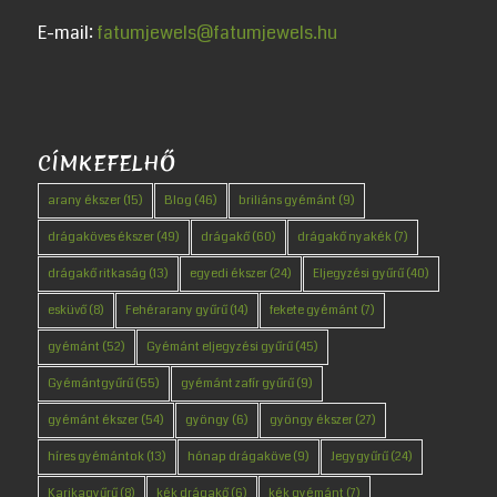
E-mail:
fatumjewels@fatumjewels.hu
CÍMKEFELHŐ
arany ékszer
(15)
Blog
(46)
briliáns gyémánt
(9)
drágaköves ékszer
(49)
drágakő
(60)
drágakő nyakék
(7)
drágakő ritkaság
(13)
egyedi ékszer
(24)
Eljegyzési gyűrű
(40)
esküvő
(8)
Fehérarany gyűrű
(14)
fekete gyémánt
(7)
gyémánt
(52)
Gyémánt eljegyzési gyűrű
(45)
Gyémántgyűrű
(55)
gyémánt zafír gyűrű
(9)
gyémánt ékszer
(54)
gyöngy
(6)
gyöngy ékszer
(27)
híres gyémántok
(13)
hónap drágaköve
(9)
Jegygyűrű
(24)
Karikagyűrű
(8)
kék drágakő
(6)
kék gyémánt
(7)