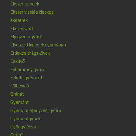
Ékszer trendek
Ékszer viselés kisokos
ékszerek
Ékszerszett
Eljegyzési gyűrű
Elveszett kincsek nyomában
Érdekes drágakövek
Esküvő
Fehérarany gyűrű
Fekete gyémánt
Fülbevaló
Gránát
Gyémánt
Gyémánt eljegyzési gyűrű
Gyémántgyűrű
Gyöngy ékszer
Gyűrű