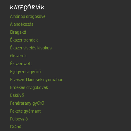
KATEGÓRIÁK
A hónap drágaköve
Ajándékozás
Drágakő
Ékszer trendek
Ékszer viselés kisokos
ékszerek
Ékszerszett
Eljegyzési gyűrű
Elveszett kincsek nyomában
Érdekes drágakövek
Esküvő
Fehérarany gyűrű
Fekete gyémánt
Fülbevaló
Gránát