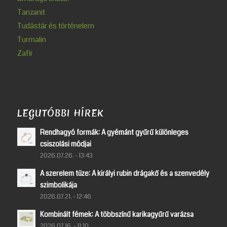
Tanzanit
Tudástár és történelem
Turmalin
Zafír
LEGUTÓBBI HÍREK
Rendhagyó formák: A gyémánt gyűrű különleges
csiszolási módjai
2026.07.26. - 13:43
A szerelem tüze: A királyi rubin drágakő és a szenvedély
szimbolikája
2026.07.21. - 12:46
Kombinált fémek: A többszínű karikagyűrű varázsa
2026.07.16. - 11:10