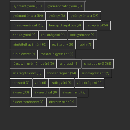
Gyémántgyűrű
(55)
gyémánt zafír gyűrű
(9)
gyémánt ékszer
(54)
gyöngy
(6)
gyöngy ékszer
(27)
híres gyémántok
(13)
hónap drágaköve
(9)
Jegygyűrű
(24)
Karikagyűrű
(8)
kék drágakő
(6)
kék gyémánt
(7)
minősített gyémánt
(6)
rozé arany
(6)
rubin
(7)
rubin ékszer
(7)
rózsaszín gyémánt
(11)
rózsaszín gyémántgyűrű
(9)
smaragd
(15)
smaragd gyűrű
(8)
smaragd ékszer
(18)
színes drágakő
(34)
színes gyémánt
(11)
tanzanit
(7)
zafír
(11)
zafír gyűrű
(8)
zöld drágakő
(11)
ékszer
(33)
ékszer divat
(8)
ékszer trend
(9)
ékszer történelem
(7)
ékszer viselés
(17)