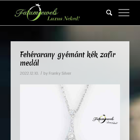
Fehérarany gyémánt kék zafír
medál
/
2022.12.10.
by
Franky Silver