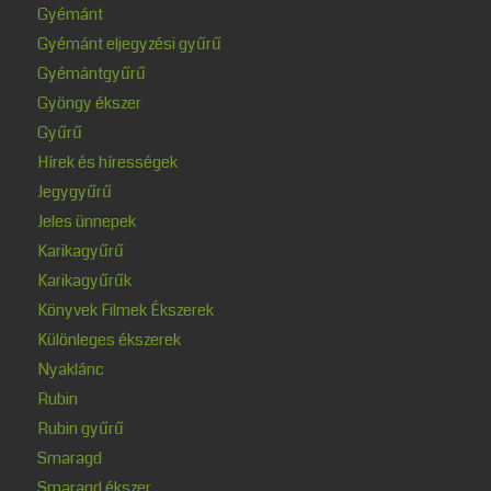
Gyémánt
Gyémánt eljegyzési gyűrű
Gyémántgyűrű
Gyöngy ékszer
Gyűrű
Hírek és hírességek
Jegygyűrű
Jeles ünnepek
Karikagyűrű
Karikagyűrűk
Könyvek Filmek Ékszerek
Különleges ékszerek
Nyaklánc
Rubin
Rubin gyűrű
Smaragd
Smaragd ékszer