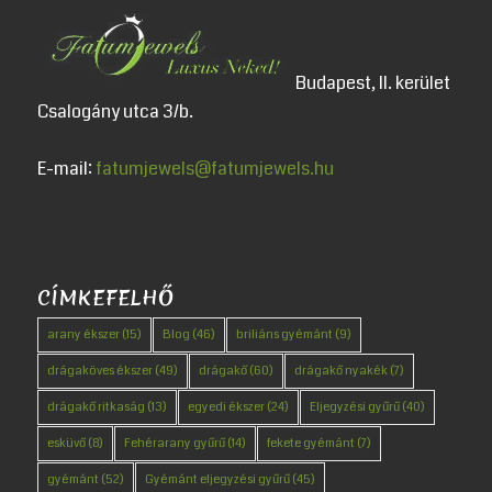
Budapest, II. kerület
Csalogány utca 3/b.
E-mail:
fatumjewels@fatumjewels.hu
CÍMKEFELHŐ
arany ékszer
(15)
Blog
(46)
briliáns gyémánt
(9)
drágaköves ékszer
(49)
drágakő
(60)
drágakő nyakék
(7)
drágakő ritkaság
(13)
egyedi ékszer
(24)
Eljegyzési gyűrű
(40)
esküvő
(8)
Fehérarany gyűrű
(14)
fekete gyémánt
(7)
gyémánt
(52)
Gyémánt eljegyzési gyűrű
(45)