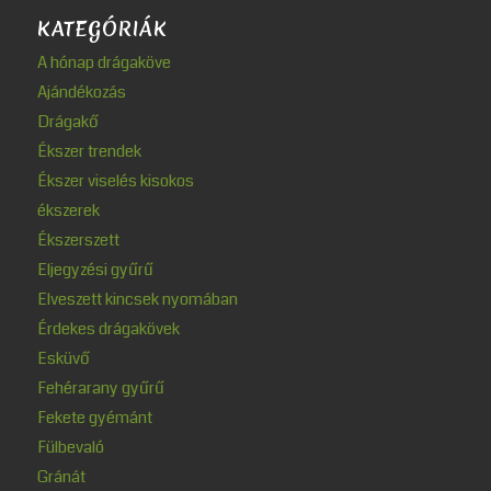
KATEGÓRIÁK
A hónap drágaköve
Ajándékozás
Drágakő
Ékszer trendek
Ékszer viselés kisokos
ékszerek
Ékszerszett
Eljegyzési gyűrű
Elveszett kincsek nyomában
Érdekes drágakövek
Esküvő
Fehérarany gyűrű
Fekete gyémánt
Fülbevaló
Gránát