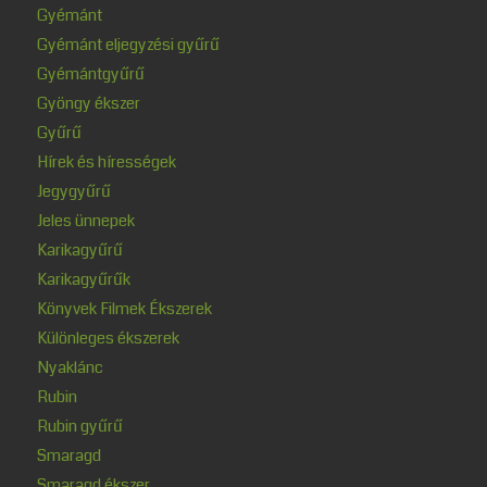
Gyémánt
Gyémánt eljegyzési gyűrű
Gyémántgyűrű
Gyöngy ékszer
Gyűrű
Hírek és hírességek
Jegygyűrű
Jeles ünnepek
Karikagyűrű
Karikagyűrűk
Könyvek Filmek Ékszerek
Különleges ékszerek
Nyaklánc
Rubin
Rubin gyűrű
Smaragd
Smaragd ékszer