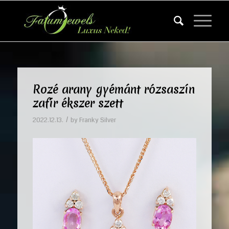
Rozé arany gyémánt rózsaszín
zafír ékszer szett
/
2022.12.13.
by
Franky Silver