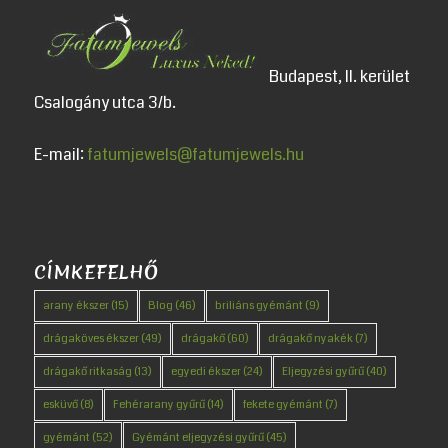
Budapest, II. kerület
Csalogány utca 3/b.
E-mail:
fatumjewels@fatumjewels.hu
CÍMKEFELHŐ
arany ékszer
(15)
Blog
(46)
briliáns gyémánt
(9)
drágaköves ékszer
(49)
drágakő
(60)
drágakő nyakék
(7)
drágakő ritkaság
(13)
egyedi ékszer
(24)
Eljegyzési gyűrű
(40)
esküvő
(8)
Fehérarany gyűrű
(14)
fekete gyémánt
(7)
gyémánt
(52)
Gyémánt eljegyzési gyűrű
(45)