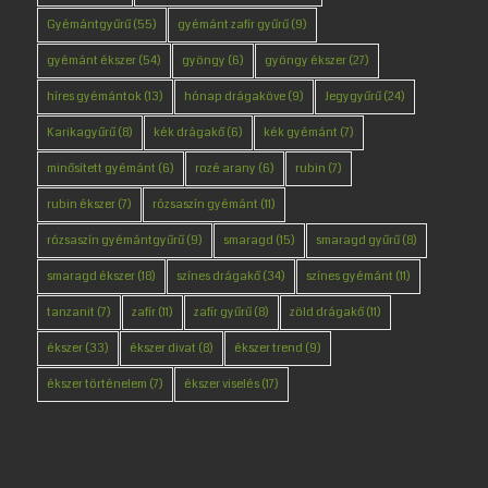
Gyémántgyűrű
(55)
gyémánt zafír gyűrű
(9)
gyémánt ékszer
(54)
gyöngy
(6)
gyöngy ékszer
(27)
híres gyémántok
(13)
hónap drágaköve
(9)
Jegygyűrű
(24)
Karikagyűrű
(8)
kék drágakő
(6)
kék gyémánt
(7)
minősített gyémánt
(6)
rozé arany
(6)
rubin
(7)
rubin ékszer
(7)
rózsaszín gyémánt
(11)
rózsaszín gyémántgyűrű
(9)
smaragd
(15)
smaragd gyűrű
(8)
smaragd ékszer
(18)
színes drágakő
(34)
színes gyémánt
(11)
tanzanit
(7)
zafír
(11)
zafír gyűrű
(8)
zöld drágakő
(11)
ékszer
(33)
ékszer divat
(8)
ékszer trend
(9)
ékszer történelem
(7)
ékszer viselés
(17)