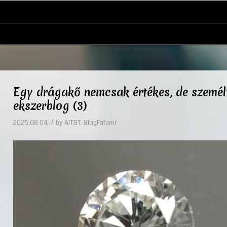
Egy drágakő nemcsak értékes, de személy
ekszerblog (3)
/
2025.08.04.
by
AITST-BlogFatumJ