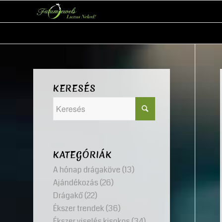
KERESÉS
KATEGÓRIÁK
A hónap drágaköve
(13)
Ajándékozás
(26)
Drágakő
(22)
Ékszer trendek
(36)
Ékszer viselés kisokos
(34)