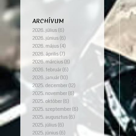
ARCHÍVUM
2026. július
(6)
2026. június
(6)
2026. május
(4)
2026. április
(7)
2026. március
(8)
2026. február
(6)
2026. január
(10)
2025. december
(12)
2025. november
(6)
2025. október
(6)
2025. szeptember
(6)
2025. augusztus
(6)
2025. július
(6)
2025. június
(6)