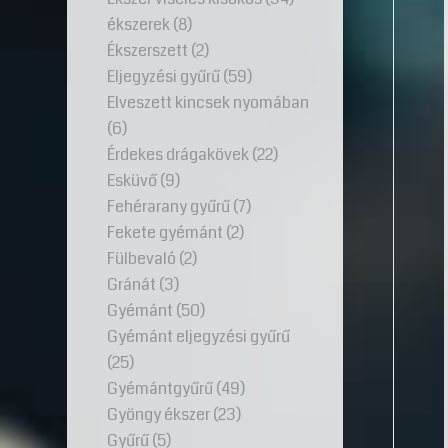
ékszerek
(8)
Ékszerszett
(2)
Eljegyzési gyűrű
(59)
Elveszett kincsek nyomában
(6)
Érdekes drágakövek
(22)
Esküvő
(9)
Fehérarany gyűrű
(7)
Fekete gyémánt
(2)
Fülbevaló
(2)
Gránát
(3)
Gyémánt
(50)
Gyémánt eljegyzési gyűrű
(25)
Gyémántgyűrű
(49)
Gyöngy ékszer
(23)
Gyűrű
(5)