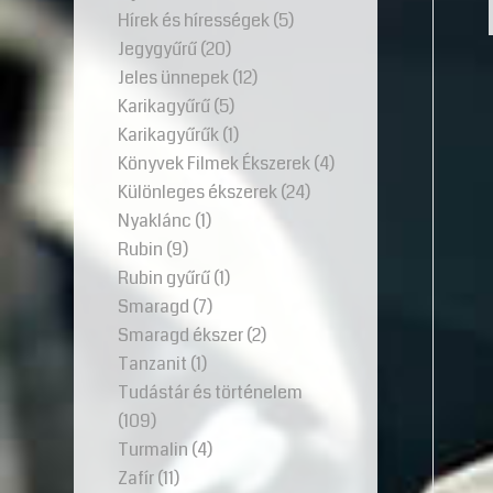
Hírek és hírességek
(5)
Jegygyűrű
(20)
Jeles ünnepek
(12)
Karikagyűrű
(5)
Karikagyűrűk
(1)
Könyvek Filmek Ékszerek
(4)
Különleges ékszerek
(24)
Nyaklánc
(1)
Rubin
(9)
Rubin gyűrű
(1)
Smaragd
(7)
Smaragd ékszer
(2)
Tanzanit
(1)
Tudástár és történelem
(109)
Turmalin
(4)
Zafír
(11)