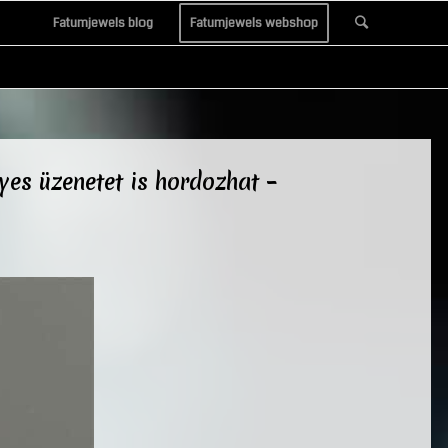
Fatumjewels blog
Fatumjewels webshop
es üzenetet is hordozhat –