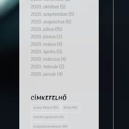
2020. október
(5)
2020. szeptember
(5)
2020. augusztus
(6)
2020. július
(15)
2020. június
(3)
2020. május
(4)
2020. április
(5)
2020. március
(4)
2020. február
(2)
2020. január
(4)
CÍMKEFELHŐ
arany ékszer
(15)
Blog
(46)
briliáns gyémánt
(9)
drágaköves ékszer
(49)