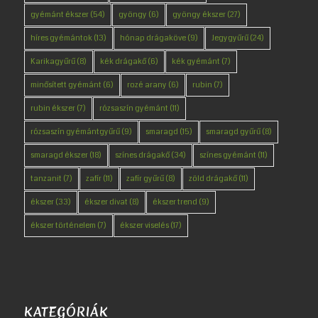
gyémánt ékszer
(54)
gyöngy
(6)
gyöngy ékszer
(27)
híres gyémántok
(13)
hónap drágaköve
(9)
Jegygyűrű
(24)
Karikagyűrű
(8)
kék drágakő
(6)
kék gyémánt
(7)
minősített gyémánt
(6)
rozé arany
(6)
rubin
(7)
rubin ékszer
(7)
rózsaszín gyémánt
(11)
rózsaszín gyémántgyűrű
(9)
smaragd
(15)
smaragd gyűrű
(8)
smaragd ékszer
(18)
színes drágakő
(34)
színes gyémánt
(11)
tanzanit
(7)
zafír
(11)
zafír gyűrű
(8)
zöld drágakő
(11)
ékszer
(33)
ékszer divat
(8)
ékszer trend
(9)
ékszer történelem
(7)
ékszer viselés
(17)
KATEGÓRIÁK