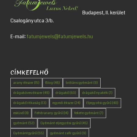
Budapest, II. kerület
Csalogány utca 3/b.
E-mail:
fatumjewels@fatumjewels.hu
CÍMKEFELHŐ
arany ékszer
(15)
Blog
(46)
briliáns gyémánt
(9)
drágaköves ékszer
(49)
drágakő
(60)
drágakő nyakék
(7)
drágakő ritkaság
(13)
egyedi ékszer
(24)
Eljegyzési gyűrű
(40)
esküvő
(8)
Fehérarany gyűrű
(14)
fekete gyémánt
(7)
gyémánt
(52)
Gyémánt eljegyzési gyűrű
(45)
Gyémántgyűrű
(55)
gyémánt zafír gyűrű
(9)