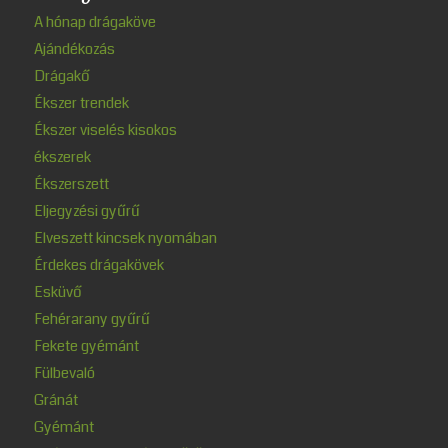
A hónap drágaköve
Ajándékozás
Drágakő
Ékszer trendek
Ékszer viselés kisokos
ékszerek
Ékszerszett
Eljegyzési gyűrű
Elveszett kincsek nyomában
Érdekes drágakövek
Esküvő
Fehérarany gyűrű
Fekete gyémánt
Fülbevaló
Gránát
Gyémánt