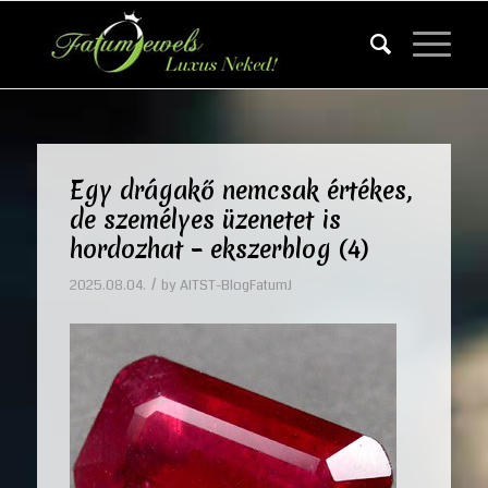
Egy drágakő nemcsak értékes,
de személyes üzenetet is
hordozhat – ekszerblog (4)
/
2025.08.04.
by
AITST-BlogFatumJ