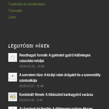
Tudástár és történelem
Turmalin
Zafír
LEGUTÓBBI HÍREK
Rendhagyó formák: A gyémánt gyűrű különleges
csiszolási módjai
2026.07.26. - 13:43
A szerelem tüze: A királyi rubin drágakő és a szenvedély
szimbolikája
2026.07.21. - 12:46
Kombinált fémek: A többszínű karikagyűrű varázsa
2026.07.16. - 11:10
Az óceánok királynője: A déltengeri gyöngy ékszer