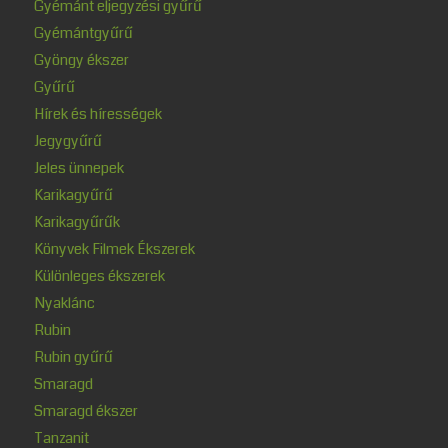
Gyémánt eljegyzési gyűrű
Gyémántgyűrű
Gyöngy ékszer
Gyűrű
Hírek és hírességek
Jegygyűrű
Jeles ünnepek
Karikagyűrű
Karikagyűrűk
Könyvek Filmek Ékszerek
Különleges ékszerek
Nyaklánc
Rubin
Rubin gyűrű
Smaragd
Smaragd ékszer
Tanzanit