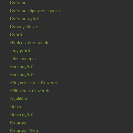
Gyémánt
Gyémánt eljegyzési gyűrű
Gyémántgyűrű
Gyöngy ékszer
Gyűrű
Hírek és hírességek
Jegygyűrű
Jeles ünnepek
Karikagyűrű
Karikagyűrűk
Könyvek Filmek Ékszerek
Különleges ékszerek
Nyaklánc
Rubin
Rubin gyűrű
Smaragd
Smaragd ékszer