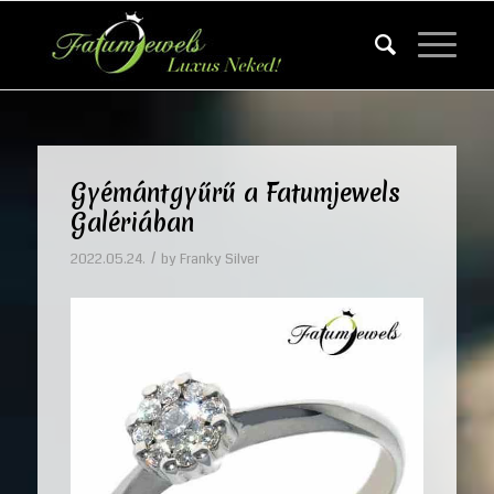
Gyémántgyűrű a Fatumjewels
Galériában
/
2022.05.24.
by
Franky Silver