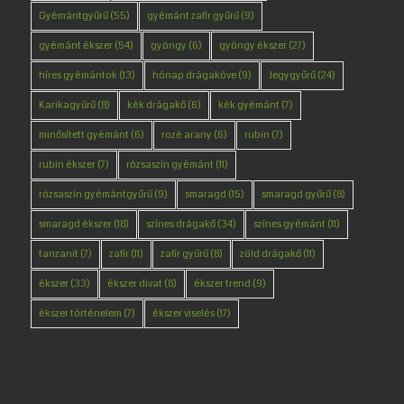
Gyémántgyűrű
(55)
gyémánt zafír gyűrű
(9)
gyémánt ékszer
(54)
gyöngy
(6)
gyöngy ékszer
(27)
híres gyémántok
(13)
hónap drágaköve
(9)
Jegygyűrű
(24)
Karikagyűrű
(8)
kék drágakő
(6)
kék gyémánt
(7)
minősített gyémánt
(6)
rozé arany
(6)
rubin
(7)
rubin ékszer
(7)
rózsaszín gyémánt
(11)
rózsaszín gyémántgyűrű
(9)
smaragd
(15)
smaragd gyűrű
(8)
smaragd ékszer
(18)
színes drágakő
(34)
színes gyémánt
(11)
tanzanit
(7)
zafír
(11)
zafír gyűrű
(8)
zöld drágakő
(11)
ékszer
(33)
ékszer divat
(8)
ékszer trend
(9)
ékszer történelem
(7)
ékszer viselés
(17)