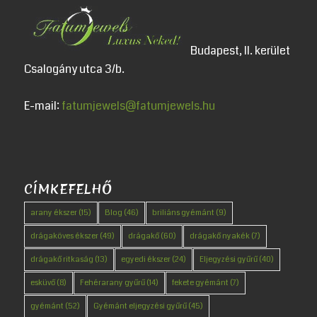
Budapest, II. kerület
Csalogány utca 3/b.
E-mail:
fatumjewels@fatumjewels.hu
CÍMKEFELHŐ
arany ékszer
(15)
Blog
(46)
briliáns gyémánt
(9)
drágaköves ékszer
(49)
drágakő
(60)
drágakő nyakék
(7)
drágakő ritkaság
(13)
egyedi ékszer
(24)
Eljegyzési gyűrű
(40)
esküvő
(8)
Fehérarany gyűrű
(14)
fekete gyémánt
(7)
gyémánt
(52)
Gyémánt eljegyzési gyűrű
(45)