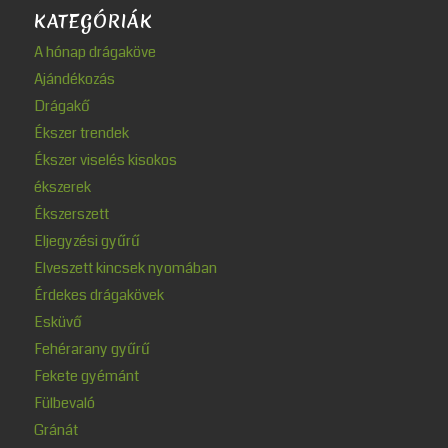
KATEGÓRIÁK
A hónap drágaköve
Ajándékozás
Drágakő
Ékszer trendek
Ékszer viselés kisokos
ékszerek
Ékszerszett
Eljegyzési gyűrű
Elveszett kincsek nyomában
Érdekes drágakövek
Esküvő
Fehérarany gyűrű
Fekete gyémánt
Fülbevaló
Gránát