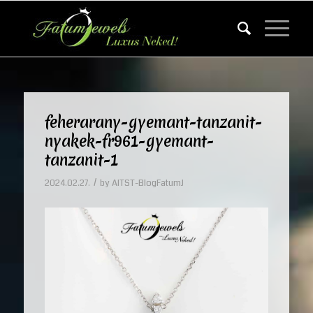
feherarany-gyemant-tanzanit-
nyakek-fr961-gyemant-
tanzanit-1
/
2024.02.27.
by
AITST-BlogFatumJ