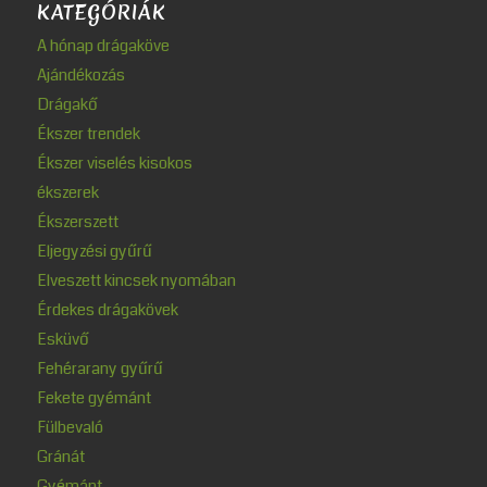
KATEGÓRIÁK
A hónap drágaköve
Ajándékozás
Drágakő
Ékszer trendek
Ékszer viselés kisokos
ékszerek
Ékszerszett
Eljegyzési gyűrű
Elveszett kincsek nyomában
Érdekes drágakövek
Esküvő
Fehérarany gyűrű
Fekete gyémánt
Fülbevaló
Gránát
Gyémánt