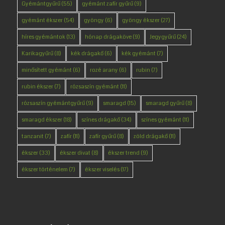
Gyémántgyűrű
(55)
gyémánt zafír gyűrű
(9)
gyémánt ékszer
(54)
gyöngy
(6)
gyöngy ékszer
(27)
híres gyémántok
(13)
hónap drágaköve
(9)
Jegygyűrű
(24)
Karikagyűrű
(8)
kék drágakő
(6)
kék gyémánt
(7)
minősített gyémánt
(6)
rozé arany
(6)
rubin
(7)
rubin ékszer
(7)
rózsaszín gyémánt
(11)
rózsaszín gyémántgyűrű
(9)
smaragd
(15)
smaragd gyűrű
(8)
smaragd ékszer
(18)
színes drágakő
(34)
színes gyémánt
(11)
tanzanit
(7)
zafír
(11)
zafír gyűrű
(8)
zöld drágakő
(11)
ékszer
(33)
ékszer divat
(8)
ékszer trend
(9)
ékszer történelem
(7)
ékszer viselés
(17)