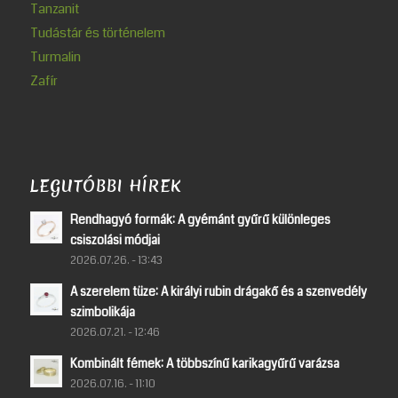
Tanzanit
Tudástár és történelem
Turmalin
Zafír
LEGUTÓBBI HÍREK
Rendhagyó formák: A gyémánt gyűrű különleges
csiszolási módjai
2026.07.26. - 13:43
A szerelem tüze: A királyi rubin drágakő és a szenvedély
szimbolikája
2026.07.21. - 12:46
Kombinált fémek: A többszínű karikagyűrű varázsa
2026.07.16. - 11:10