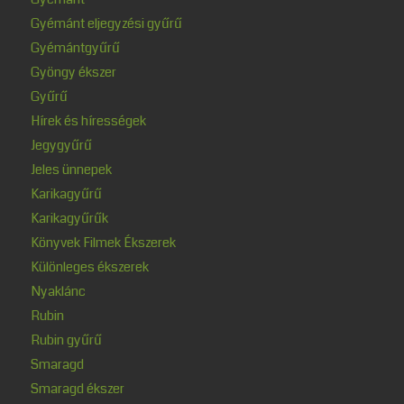
Gyémánt eljegyzési gyűrű
Gyémántgyűrű
Gyöngy ékszer
Gyűrű
Hírek és hírességek
Jegygyűrű
Jeles ünnepek
Karikagyűrű
Karikagyűrűk
Könyvek Filmek Ékszerek
Különleges ékszerek
Nyaklánc
Rubin
Rubin gyűrű
Smaragd
Smaragd ékszer