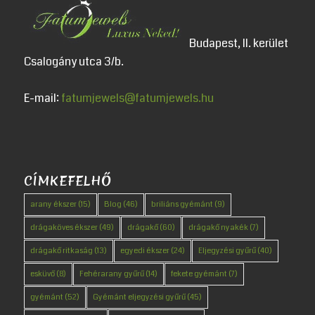
Budapest, II. kerület
Csalogány utca 3/b.
E-mail:
fatumjewels@fatumjewels.hu
CÍMKEFELHŐ
arany ékszer
(15)
Blog
(46)
briliáns gyémánt
(9)
drágaköves ékszer
(49)
drágakő
(60)
drágakő nyakék
(7)
drágakő ritkaság
(13)
egyedi ékszer
(24)
Eljegyzési gyűrű
(40)
esküvő
(8)
Fehérarany gyűrű
(14)
fekete gyémánt
(7)
gyémánt
(52)
Gyémánt eljegyzési gyűrű
(45)