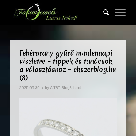
Fehérarany gyűrű mindennapi
viseletre – tippek és tanácsok
a választáshoz – ekszerblog.hu
(3)
/
2025.05.30.
by
AITST-BlogFatumJ