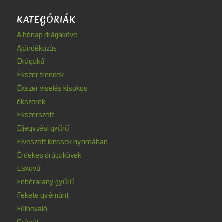
KATEGÓRIÁK
A hónap drágaköve
Ajándékozás
Drágakő
Ékszer trendek
Ékszer viselés kisokos
ékszerek
Ékszerszett
Eljegyzési gyűrű
Elveszett kincsek nyomában
Érdekes drágakövek
Esküvő
Fehérarany gyűrű
Fekete gyémánt
Fülbevaló
Gránát