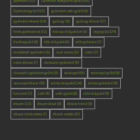
gyémánt
(52)
Gyémánt eljegyzési gyűrű
(45)
Gyémántgyűrű
(55)
gyémánt zafír gyűrű
(9)
gyémánt ékszer
(54)
gyöngy
(6)
gyöngy ékszer
(27)
híres gyémántok
(13)
hónap drágaköve
(9)
Jegygyűrű
(24)
Karikagyűrű
(8)
kék drágakő
(6)
kék gyémánt
(7)
minősített gyémánt
(6)
rozé arany
(6)
rubin
(7)
rubin ékszer
(7)
rózsaszín gyémánt
(11)
rózsaszín gyémántgyűrű
(9)
smaragd
(15)
smaragd gyűrű
(8)
smaragd ékszer
(18)
színes drágakő
(34)
színes gyémánt
(11)
tanzanit
(7)
zafír
(11)
zafír gyűrű
(8)
zöld drágakő
(11)
ékszer
(33)
ékszer divat
(8)
ékszer trend
(9)
ékszer történelem
(7)
ékszer viselés
(17)