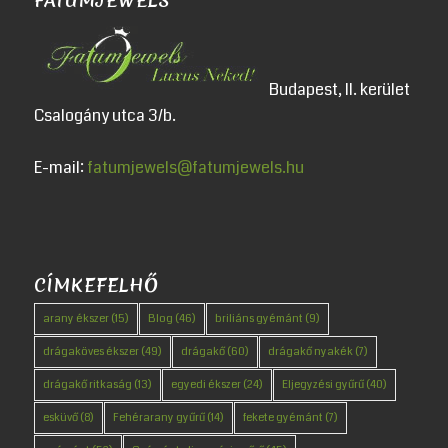
FATUMJEWELS
Budapest, II. kerület
Csalogány utca 3/b.
E-mail:
fatumjewels@fatumjewels.hu
CÍMKEFELHŐ
arany ékszer
(15)
Blog
(46)
briliáns gyémánt
(9)
drágaköves ékszer
(49)
drágakő
(60)
drágakő nyakék
(7)
drágakő ritkaság
(13)
egyedi ékszer
(24)
Eljegyzési gyűrű
(40)
esküvő
(8)
Fehérarany gyűrű
(14)
fekete gyémánt
(7)