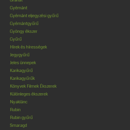
Gyémánt
Gyémánt eljegyzési gyűrű
Gyémántgyűrű
Gyöngy ékszer
Gyűrű
Hírek és hírességek
Jegygyűrű
Jeles ünnepek
Karikagyűrű
Karikagyűrűk
Könyvek Filmek Ékszerek
Különleges ékszerek
Nyaklánc
Rubin
Rubin gyűrű
Smaragd