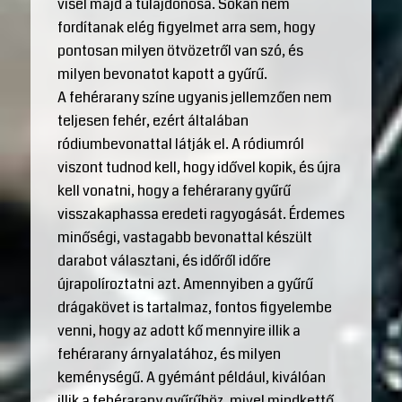
visel majd a tulajdonosa. Sokan nem
fordítanak elég figyelmet arra sem, hogy
pontosan milyen ötvözetről van szó, és
milyen bevonatot kapott a gyűrű.
A fehérarany színe ugyanis jellemzően nem
teljesen fehér, ezért általában
ródiumbevonattal látják el. A ródiumról
viszont tudnod kell, hogy idővel kopik, és újra
kell vonatni, hogy a fehérarany gyűrű
visszakaphassa eredeti ragyogását. Érdemes
minőségi, vastagabb bevonattal készült
darabot választani, és időről időre
újrapolíroztatni azt. Amennyiben a gyűrű
drágakövet is tartalmaz, fontos figyelembe
venni, hogy az adott kő mennyire illik a
fehérarany árnyalatához, és milyen
keménységű. A gyémánt például, kiválóan
illik a fehérarany gyűrűhöz, mivel mindkettő