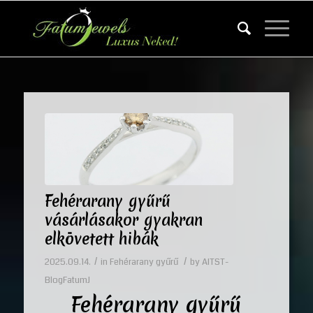
Fehérarany gyűrű
vásárlásakor gyakran
elkövetett hibák
/
/
2025.09.14.
in
Fehérarany gyűrű
by
AITST-
BlogFatumJ
Fehérarany gyűrű