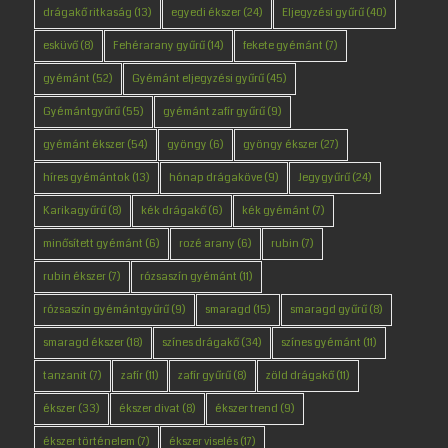
drágakő ritkaság
(13)
egyedi ékszer
(24)
Eljegyzési gyűrű
(40)
esküvő
(8)
Fehérarany gyűrű
(14)
fekete gyémánt
(7)
gyémánt
(52)
Gyémánt eljegyzési gyűrű
(45)
Gyémántgyűrű
(55)
gyémánt zafír gyűrű
(9)
gyémánt ékszer
(54)
gyöngy
(6)
gyöngy ékszer
(27)
híres gyémántok
(13)
hónap drágaköve
(9)
Jegygyűrű
(24)
Karikagyűrű
(8)
kék drágakő
(6)
kék gyémánt
(7)
minősített gyémánt
(6)
rozé arany
(6)
rubin
(7)
rubin ékszer
(7)
rózsaszín gyémánt
(11)
rózsaszín gyémántgyűrű
(9)
smaragd
(15)
smaragd gyűrű
(8)
smaragd ékszer
(18)
színes drágakő
(34)
színes gyémánt
(11)
tanzanit
(7)
zafír
(11)
zafír gyűrű
(8)
zöld drágakő
(11)
ékszer
(33)
ékszer divat
(8)
ékszer trend
(9)
ékszer történelem
(7)
ékszer viselés
(17)