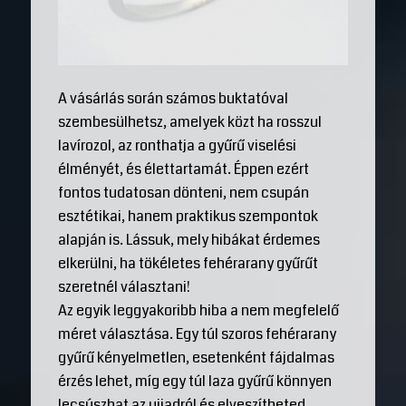
A vásárlás során számos buktatóval
szembesülhetsz, amelyek közt ha rosszul
lavírozol, az ronthatja a gyűrű viselési
élményét, és élettartamát. Éppen ezért
fontos tudatosan dönteni, nem csupán
esztétikai, hanem praktikus szempontok
alapján is. Lássuk, mely hibákat érdemes
elkerülni, ha tökéletes fehérarany gyűrűt
szeretnél választani!
Az egyik leggyakoribb hiba a nem megfelelő
méret választása. Egy túl szoros fehérarany
gyűrű kényelmetlen, esetenként fájdalmas
érzés lehet, míg egy túl laza gyűrű könnyen
lecsúszhat az ujjadról és elveszítheted.