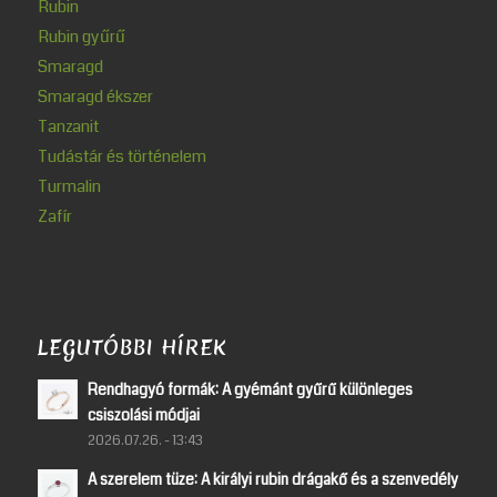
Rubin
Rubin gyűrű
Smaragd
Smaragd ékszer
Tanzanit
Tudástár és történelem
Turmalin
Zafír
LEGUTÓBBI HÍREK
Rendhagyó formák: A gyémánt gyűrű különleges
csiszolási módjai
2026.07.26. - 13:43
A szerelem tüze: A királyi rubin drágakő és a szenvedély