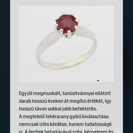
Egy jól megmunkált, tanúsítvánnyal ellátott
darab hosszú éveken át megőrzi értékét, így
hosszú távon sokkal jobb befektetés.
A megfelelő fehérarany gyűrű kiválasztása
nemcsak ízlés kérdése, hanem tudatosságé
is. A fentiek betartásával szép, kényelmes és