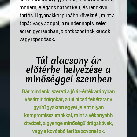
modern, elegáns hatást kelt, és rendkívül
tartós. Ugyanakkor puhább köveknél, mint a
topáz vagy az opál, a mindennapi viselet
során gyorsabban jelentkezhetnek karcok
vagy repedések.
Túl alacsony ár
előtérbe helyezése a
minőséggel szemben
Bár mindenki szereti a jó ár-érték arányban
vásárolt dolgokat, a túl olcsó fehérarany
gyűrű gyakran egyet jelent olyan
kompromisszumokkal, mint a vékonyabb
ötvözet, a gyenge minőségű drágakövek,
vagy a kevésbé tartós bevonatok.