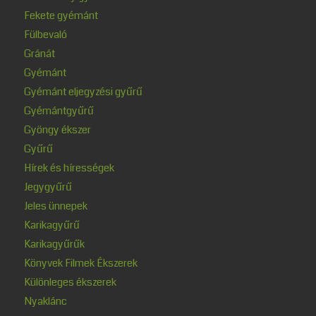
Fekete gyémánt
Fülbevaló
Gránát
Gyémánt
Gyémánt eljegyzési gyűrű
Gyémántgyűrű
Gyöngy ékszer
Gyűrű
Hírek és hírességek
Jegygyűrű
Jeles ünnepek
Karikagyűrű
Karikagyűrűk
Könyvek Filmek Ékszerek
Különleges ékszerek
Nyaklánc