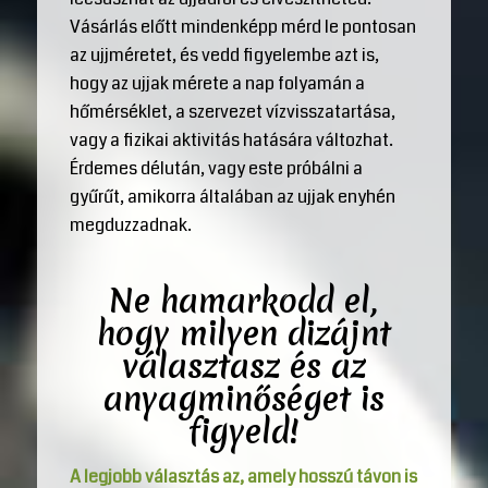
Vásárlás előtt mindenképp mérd le pontosan
az ujjméretet, és vedd figyelembe azt is,
hogy az ujjak mérete a nap folyamán a
hőmérséklet, a szervezet vízvisszatartása,
vagy a fizikai aktivitás hatására változhat.
Érdemes délután, vagy este próbálni a
gyűrűt, amikorra általában az ujjak enyhén
megduzzadnak.
Ne hamarkodd el,
hogy milyen dizájnt
választasz és az
anyagminőséget is
figyeld!
A legjobb választás az, amely hosszú távon is