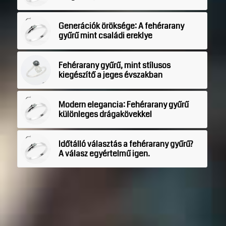
Generációk öröksége: A fehérarany
gyűrű mint családi ereklye
Fehérarany gyűrű, mint stílusos
kiegészítő a jeges évszakban
Modern elegancia: Fehérarany gyűrű
különleges drágakövekkel
Időtálló választás a fehérarany gyűrű?
A válasz egyértelmű igen.