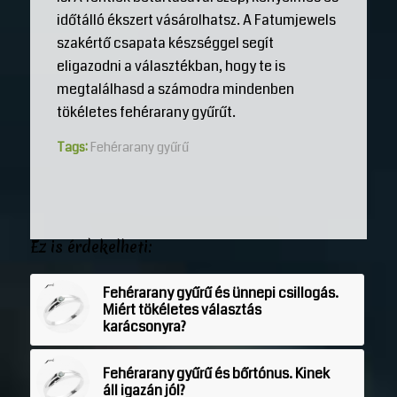
időtálló ékszert vásárolhatsz. A Fatumjewels
szakértő csapata készséggel segít
eligazodni a választékban, hogy te is
megtalálhasd a számodra mindenben
tökéletes fehérarany gyűrűt.
Tags:
Fehérarany gyűrű
Ez is érdekelheti:
Fehérarany gyűrű és ünnepi csillogás.
Miért tökéletes választás
karácsonyra?
Fehérarany gyűrű és bőrtónus. Kinek
áll igazán jól?