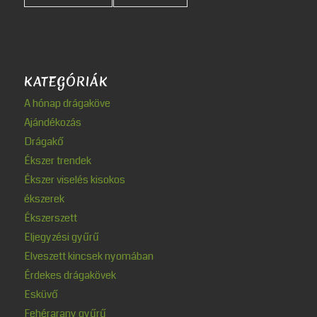
KATEGÓRIÁK
A hónap drágaköve
Ajándékozás
Drágakő
Ékszer trendek
Ékszer viselés kisokos
ékszerek
Ékszerszett
Eljegyzési gyűrű
Elveszett kincsek nyomában
Érdekes drágakövek
Esküvő
Fehérarany gyűrű