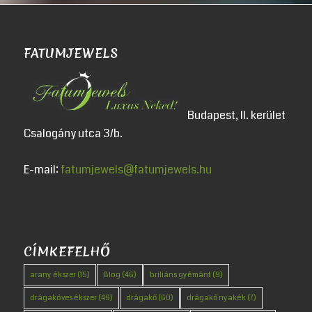
FATUMJEWELS
Budapest, II. kerület
Csalogány utca 3/b.
E-mail:
fatumjewels@fatumjewels.hu
CÍMKEFELHŐ
arany ékszer
(15)
Blog
(46)
briliáns gyémánt
(9)
drágaköves ékszer
(49)
drágakő
(60)
drágakő nyakék
(7)