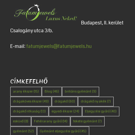
Budapest, II. kerület
Csalogány utca 3/b.
E-mail:
fatumjewels@fatumjewels.hu
CÍMKEFELHŐ
arany ékszer
(15)
Blog
(46)
briliáns gyémánt
(9)
drágaköves ékszer
(49)
drágakő
(60)
drágakő nyakék
(7)
drágakő ritkaság
(13)
egyedi ékszer
(24)
Eljegyzési gyűrű
(40)
esküvő
(8)
Fehérarany gyűrű
(14)
fekete gyémánt
(7)
gyémánt
(52)
Gyémánt eljegyzési gyűrű
(45)