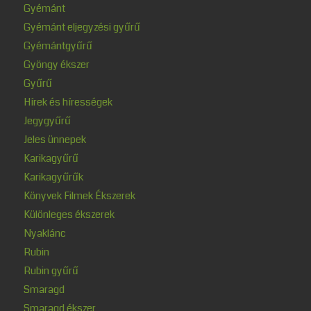
Gyémánt
Gyémánt eljegyzési gyűrű
Gyémántgyűrű
Gyöngy ékszer
Gyűrű
Hírek és hírességek
Jegygyűrű
Jeles ünnepek
Karikagyűrű
Karikagyűrűk
Könyvek Filmek Ékszerek
Különleges ékszerek
Nyaklánc
Rubin
Rubin gyűrű
Smaragd
Smaragd ékszer