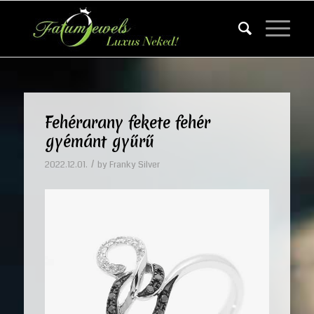
Fehérarany fekete fehér
gyémánt gyűrű
/
2022.12.01.
by
Franky Silver