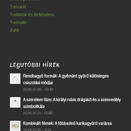
Tanzanit
Tudástár és történelem
Turmalin
Zafír
LEGUTÓBBI HÍREK
Rendhagyó formák: A gyémánt gyűrű különleges
csiszolási módjai
2026.07.26. - 13:43
A szerelem tüze: A királyi rubin drágakő és a szenvedély
szimbolikája
2026.07.21. - 12:46
Kombinált fémek: A többszínű karikagyűrű varázsa
2026.07.16. - 11:10