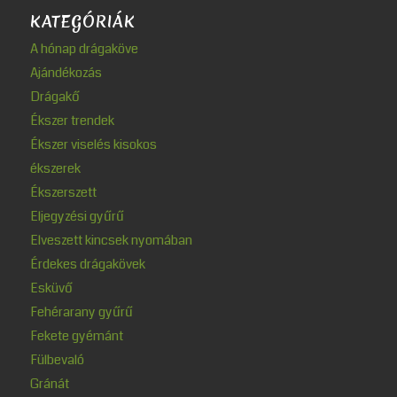
KATEGÓRIÁK
A hónap drágaköve
Ajándékozás
Drágakő
Ékszer trendek
Ékszer viselés kisokos
ékszerek
Ékszerszett
Eljegyzési gyűrű
Elveszett kincsek nyomában
Érdekes drágakövek
Esküvő
Fehérarany gyűrű
Fekete gyémánt
Fülbevaló
Gránát