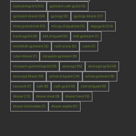
Gyémántgyűrű
(55)
gyémánt zafír gyűrű
(9)
gyémánt ékszer
(54)
gyöngy
(6)
gyöngy ékszer
(27)
híres gyémántok
(13)
hónap drágaköve
(9)
Jegygyűrű
(24)
Karikagyűrű
(8)
kék drágakő
(6)
kék gyémánt
(7)
minősített gyémánt
(6)
rozé arany
(6)
rubin
(7)
rubin ékszer
(7)
rózsaszín gyémánt
(11)
rózsaszín gyémántgyűrű
(9)
smaragd
(15)
smaragd gyűrű
(8)
smaragd ékszer
(18)
színes drágakő
(34)
színes gyémánt
(11)
tanzanit
(7)
zafír
(11)
zafír gyűrű
(8)
zöld drágakő
(11)
ékszer
(33)
ékszer divat
(8)
ékszer trend
(9)
ékszer történelem
(7)
ékszer viselés
(17)