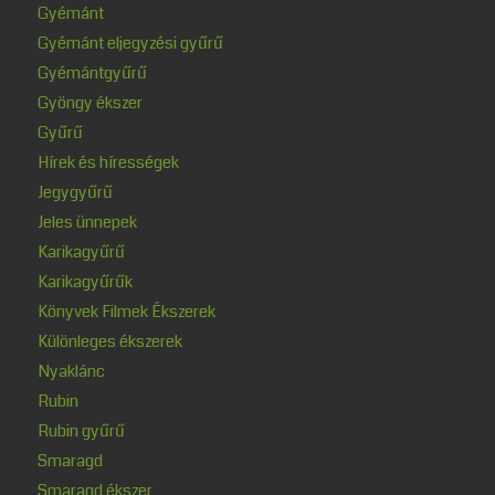
Gyémánt
Gyémánt eljegyzési gyűrű
Gyémántgyűrű
Gyöngy ékszer
Gyűrű
Hírek és hírességek
Jegygyűrű
Jeles ünnepek
Karikagyűrű
Karikagyűrűk
Könyvek Filmek Ékszerek
Különleges ékszerek
Nyaklánc
Rubin
Rubin gyűrű
Smaragd
Smaragd ékszer