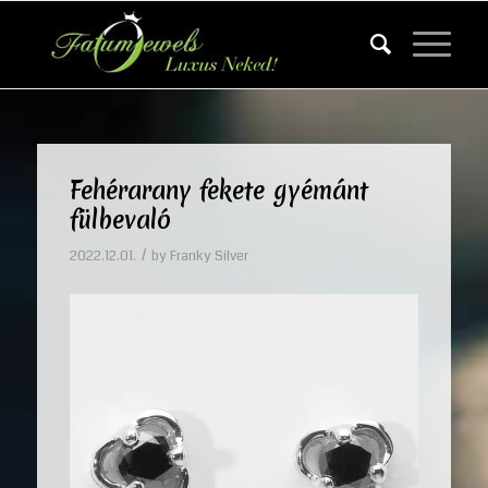
Fehérarany fekete gyémánt
fülbevaló
/
2022.12.01.
by
Franky Silver