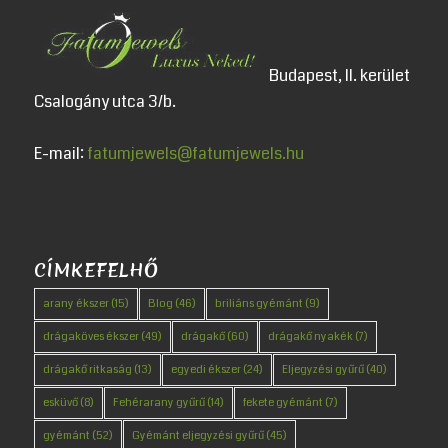
Budapest, II. kerület
Csalogány utca 3/b.
E-mail:
fatumjewels@fatumjewels.hu
CÍMKEFELHŐ
arany ékszer
(15)
Blog
(46)
briliáns gyémánt
(9)
drágaköves ékszer
(49)
drágakő
(60)
drágakő nyakék
(7)
drágakő ritkaság
(13)
egyedi ékszer
(24)
Eljegyzési gyűrű
(40)
esküvő
(8)
Fehérarany gyűrű
(14)
fekete gyémánt
(7)
gyémánt
(52)
Gyémánt eljegyzési gyűrű
(45)