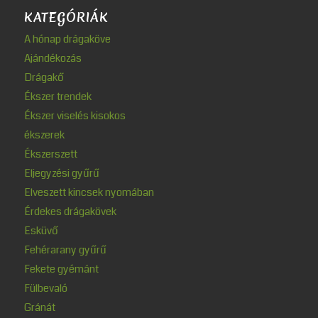
KATEGÓRIÁK
A hónap drágaköve
Ajándékozás
Drágakő
Ékszer trendek
Ékszer viselés kisokos
ékszerek
Ékszerszett
Eljegyzési gyűrű
Elveszett kincsek nyomában
Érdekes drágakövek
Esküvő
Fehérarany gyűrű
Fekete gyémánt
Fülbevaló
Gránát