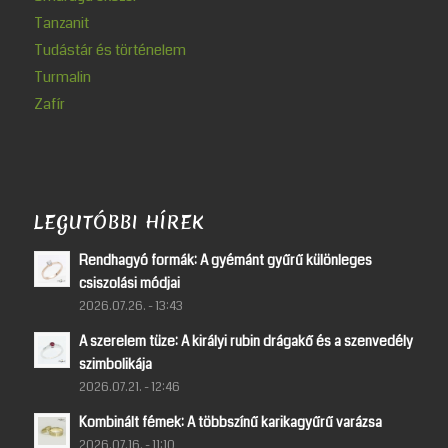
Tanzanit
Tudástár és történelem
Turmalin
Zafír
LEGUTÓBBI HÍREK
Rendhagyó formák: A gyémánt gyűrű különleges
csiszolási módjai
2026.07.26. - 13:43
A szerelem tüze: A királyi rubin drágakő és a szenvedély
szimbolikája
2026.07.21. - 12:46
Kombinált fémek: A többszínű karikagyűrű varázsa
2026.07.16. - 11:10