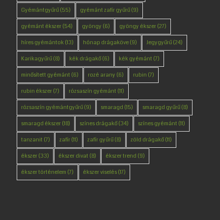
Gyémántgyűrű
(55)
gyémánt zafír gyűrű
(9)
gyémánt ékszer
(54)
gyöngy
(6)
gyöngy ékszer
(27)
híres gyémántok
(13)
hónap drágaköve
(9)
Jegygyűrű
(24)
Karikagyűrű
(8)
kék drágakő
(6)
kék gyémánt
(7)
minősített gyémánt
(6)
rozé arany
(6)
rubin
(7)
rubin ékszer
(7)
rózsaszín gyémánt
(11)
rózsaszín gyémántgyűrű
(9)
smaragd
(15)
smaragd gyűrű
(8)
smaragd ékszer
(18)
színes drágakő
(34)
színes gyémánt
(11)
tanzanit
(7)
zafír
(11)
zafír gyűrű
(8)
zöld drágakő
(11)
ékszer
(33)
ékszer divat
(8)
ékszer trend
(9)
ékszer történelem
(7)
ékszer viselés
(17)