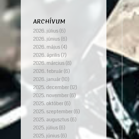
ARCHÍVUM
2026. július
(6)
2026. június
(6)
2026. május
(4)
2026. április
(7)
2026. március
(8)
2026. február
(6)
2026. január
(10)
2025. december
(12)
2025. november
(6)
2025. október
(6)
2025. szeptember
(6)
2025. augusztus
(6)
2025. július
(6)
2025. június
(6)