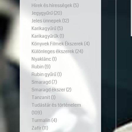
Hírek és hírességek
(5)
Jegygyűrű
(20)
Jeles ünnepek
(12)
Karikagyűrű
(5)
Karikagyűrűk
(1)
Könyvek Filmek Ékszerek
(4)
Különleges ékszerek
(24)
Nyaklánc
(1)
Rubin
(9)
Rubin gyűrű
(1)
Smaragd
(7)
Smaragd ékszer
(2)
Tanzanit
(1)
Tudástár és történelem
(109)
Turmalin
(4)
Zafír
(11)