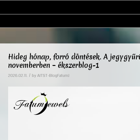
Hideg hónap, forró döntések. A jegygyűr
novemberben – ékszerblog-1
/
2026.02.11.
by
AITST-BlogFatumJ