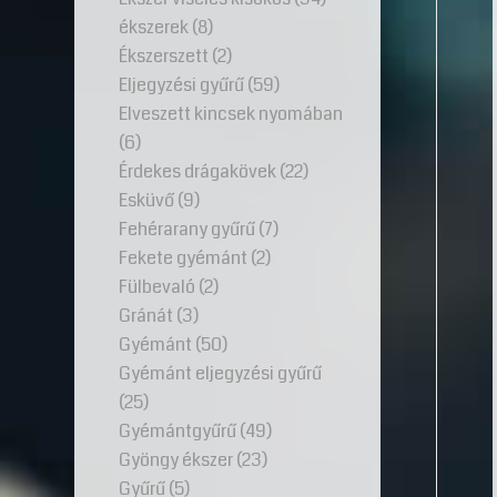
ékszerek
(8)
Ékszerszett
(2)
Eljegyzési gyűrű
(59)
Elveszett kincsek nyomában
(6)
Érdekes drágakövek
(22)
Esküvő
(9)
Fehérarany gyűrű
(7)
Fekete gyémánt
(2)
Fülbevaló
(2)
Gránát
(3)
Gyémánt
(50)
Gyémánt eljegyzési gyűrű
(25)
Gyémántgyűrű
(49)
Gyöngy ékszer
(23)
Gyűrű
(5)