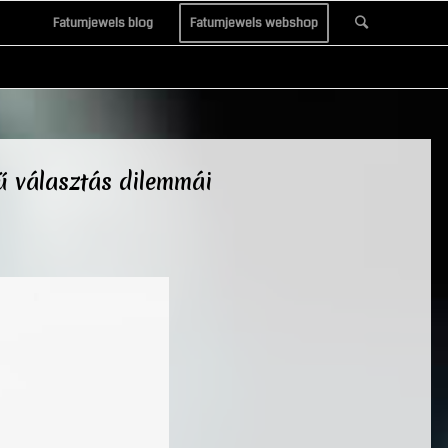
Fatumjewels blog
Fatumjewels webshop
ű választás dilemmái