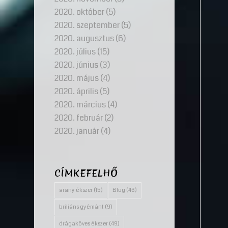
2020. október
(5)
2020. szeptember
(5)
2020. augusztus
(6)
2020. július
(15)
2020. június
(3)
2020. május
(4)
2020. április
(5)
2020. március
(4)
2020. február
(2)
2020. január
(4)
CÍMKEFELHŐ
arany ékszer
(15)
Blog
(46)
briliáns gyémánt
(9)
drágaköves ékszer
(49)