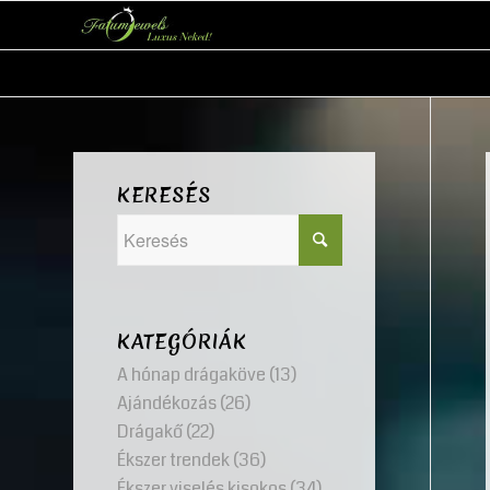
KERESÉS
KATEGÓRIÁK
A hónap drágaköve
(13)
Ajándékozás
(26)
Drágakő
(22)
Ékszer trendek
(36)
Ékszer viselés kisokos
(34)