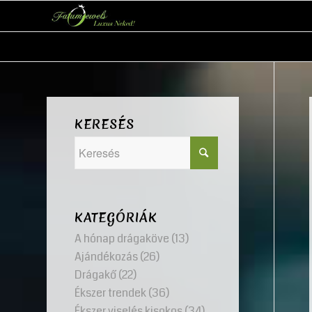
KERESÉS
KATEGÓRIÁK
A hónap drágaköve
(13)
Ajándékozás
(26)
Drágakő
(22)
Ékszer trendek
(36)
Ékszer viselés kisokos
(34)