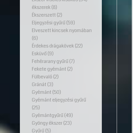
ékszerek
(8)
Ékszerszett
(2)
Eljegyzési gyűrű
(59)
Elveszett kincsek nyomában
(6)
Érdekes drágakövek
(22)
Esküvő
(9)
Fehérarany gyűrű
(7)
Fekete gyémánt
(2)
Fülbevaló
(2)
Gránát
(3)
Gyémánt
(50)
Gyémánt eljegyzési gyűrű
(25)
Gyémántgyűrű
(49)
Gyöngy ékszer
(23)
Gyűrű
(5)