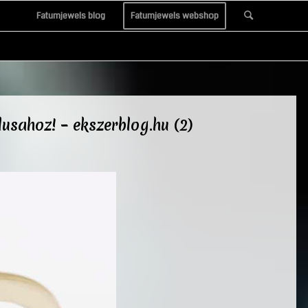
Fatumjewels blog
Fatumjewels webshop
lusahoz! – ekszerblog.hu (2)