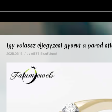
Igy valassz eljegyzesi gyurut a parod sti
/
2025.05.15.
by
AITST-BlogFatumJ