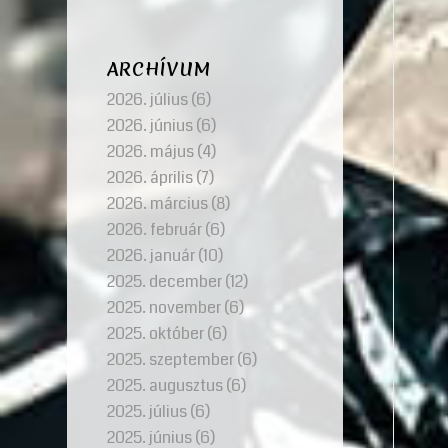
ARCHÍVUM
2026. július
(6)
2026. június
(6)
2026. május
(4)
2026. április
(7)
2026. március
(8)
2026. február
(6)
2026. január
(10)
2025. december
(12)
2025. november
(6)
2025. október
(6)
2025. szeptember
(6)
2025. augusztus
(6)
2025. július
(6)
2025. június
(6)