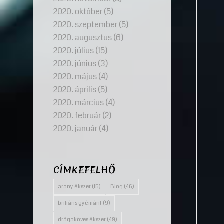
2020. október
(5)
2020. szeptember
(5)
2020. augusztus
(6)
2020. július
(15)
2020. június
(3)
2020. május
(4)
2020. április
(5)
2020. március
(4)
2020. február
(2)
2020. január
(4)
CÍMKEFELHŐ
arany ékszer
(15)
Blog
(46)
briliáns gyémánt
(9)
drágaköves ékszer
(49)