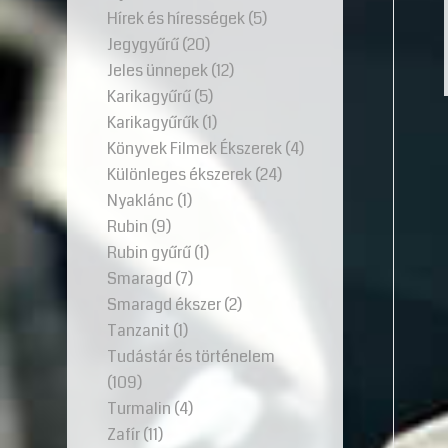
Hírek és hírességek
(5)
Jegygyűrű
(20)
Jeles ünnepek
(12)
Karikagyűrű
(5)
Karikagyűrűk
(1)
Könyvek Filmek Ékszerek
(4)
Különleges ékszerek
(24)
Nyaklánc
(1)
Rubin
(9)
Rubin gyűrű
(1)
Smaragd
(7)
Smaragd ékszer
(2)
Tanzanit
(1)
Tudástár és történelem
(109)
Turmalin
(4)
Zafír
(11)