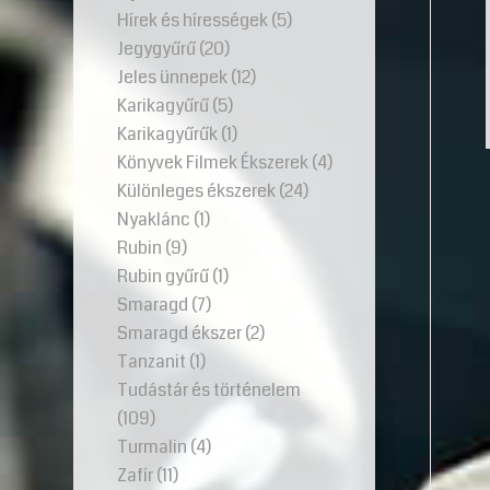
Hírek és hírességek
(5)
Jegygyűrű
(20)
Jeles ünnepek
(12)
Karikagyűrű
(5)
Karikagyűrűk
(1)
Könyvek Filmek Ékszerek
(4)
Különleges ékszerek
(24)
Nyaklánc
(1)
Rubin
(9)
Rubin gyűrű
(1)
Smaragd
(7)
Smaragd ékszer
(2)
Tanzanit
(1)
Tudástár és történelem
(109)
Turmalin
(4)
Zafír
(11)