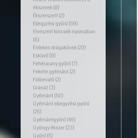
ékszerek
(8)
Ékszerszett
(2)
Eljegyzési gyűrű
(59)
Elveszett kincsek nyomában
(6)
Érdekes drágakövek
(22)
Esküvő
(9)
Fehérarany gyűrű
(7)
Fekete gyémánt
(2)
Fülbevaló
(2)
Gránát
(3)
Gyémánt
(50)
Gyémánt eljegyzési gyűrű
(25)
Gyémántgyűrű
(49)
Gyöngy ékszer
(23)
Gyűrű
(5)