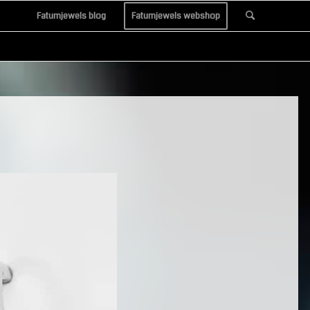
Fatumjewels blog
Fatumjewels webshop