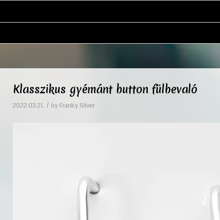
Klasszikus gyémánt button fülbevaló
/
2022.03.21.
by
Franky Silver