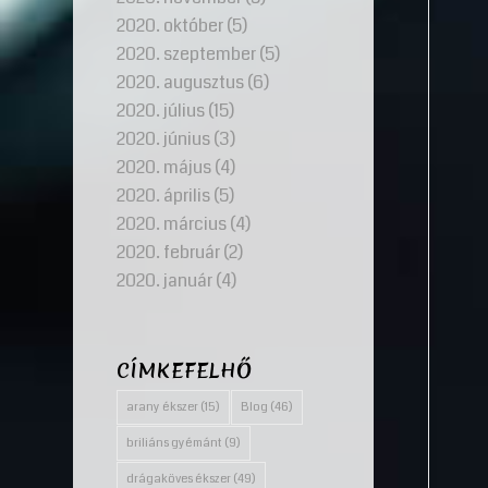
2020. október
(5)
2020. szeptember
(5)
2020. augusztus
(6)
2020. július
(15)
2020. június
(3)
2020. május
(4)
2020. április
(5)
2020. március
(4)
2020. február
(2)
2020. január
(4)
CÍMKEFELHŐ
arany ékszer
(15)
Blog
(46)
briliáns gyémánt
(9)
drágaköves ékszer
(49)