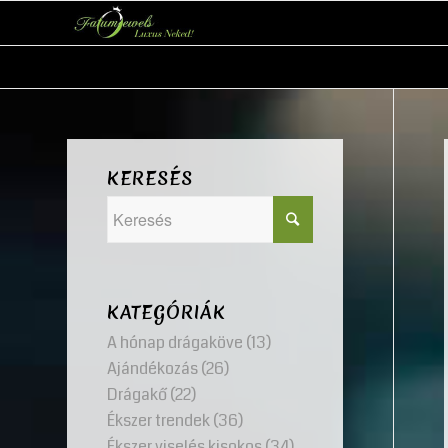
KERESÉS
KATEGÓRIÁK
A hónap drágaköve
(13)
Ajándékozás
(26)
Drágakő
(22)
Ékszer trendek
(36)
Ékszer viselés kisokos
(34)