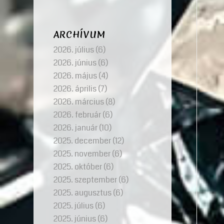
ARCHÍVUM
2026. július
(6)
2026. június
(6)
2026. május
(4)
2026. április
(7)
2026. március
(8)
2026. február
(6)
2026. január
(10)
2025. december
(12)
2025. november
(6)
2025. október
(6)
2025. szeptember
(6)
2025. augusztus
(6)
2025. július
(6)
2025. június
(6)