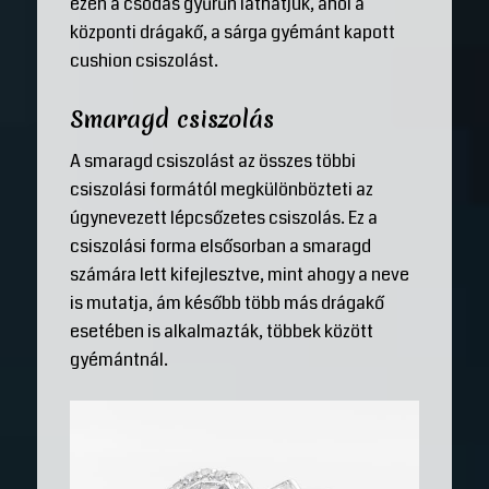
ezen a csodás gyűrűn láthatjuk, ahol a
központi drágakő, a sárga gyémánt kapott
cushion csiszolást.
Smaragd csiszolás
A smaragd csiszolást az összes többi
csiszolási formától megkülönbözteti az
úgynevezett lépcsőzetes csiszolás. Ez a
csiszolási forma elsősorban a smaragd
számára lett kifejlesztve, mint ahogy a neve
is mutatja, ám később több más drágakő
esetében is alkalmazták, többek között
gyémántnál.