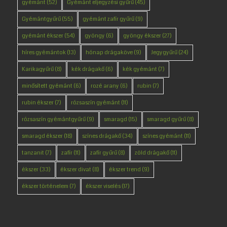
gyémánt
(52)
Gyémánt eljegyzési gyűrű
(45)
Gyémántgyűrű
(55)
gyémánt zafír gyűrű
(9)
gyémánt ékszer
(54)
gyöngy
(6)
gyöngy ékszer
(27)
híres gyémántok
(13)
hónap drágaköve
(9)
Jegygyűrű
(24)
Karikagyűrű
(8)
kék drágakő
(6)
kék gyémánt
(7)
minősített gyémánt
(6)
rozé arany
(6)
rubin
(7)
rubin ékszer
(7)
rózsaszín gyémánt
(11)
rózsaszín gyémántgyűrű
(9)
smaragd
(15)
smaragd gyűrű
(8)
smaragd ékszer
(18)
színes drágakő
(34)
színes gyémánt
(11)
tanzanit
(7)
zafír
(11)
zafír gyűrű
(8)
zöld drágakő
(11)
ékszer
(33)
ékszer divat
(8)
ékszer trend
(9)
ékszer történelem
(7)
ékszer viselés
(17)