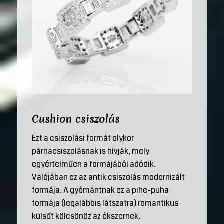
Cushion csiszolás
Ezt a csiszolási formát olykor
párnacsiszolásnak is hívják, mely
egyértelműen a formájából adódik.
Valójában ez az antik csiszolás modernizált
formája. A gyémántnak ez a pihe-puha
formája (legalábbis látszatra) romantikus
külsőt kölcsönöz az ékszernek.