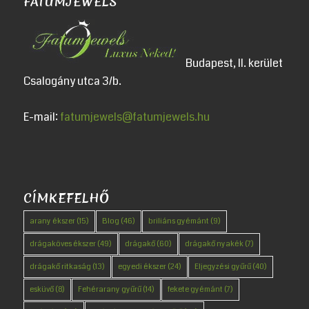
FATUMJEWELS
Budapest, II. kerület
Csalogány utca 3/b.
E-mail:
fatumjewels@fatumjewels.hu
CÍMKEFELHŐ
arany ékszer
(15)
Blog
(46)
briliáns gyémánt
(9)
drágaköves ékszer
(49)
drágakő
(60)
drágakő nyakék
(7)
drágakő ritkaság
(13)
egyedi ékszer
(24)
Eljegyzési gyűrű
(40)
esküvő
(8)
Fehérarany gyűrű
(14)
fekete gyémánt
(7)