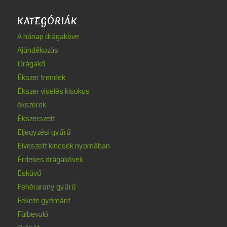
KATEGÓRIÁK
A hónap drágaköve
Ajándékozás
Drágakő
Ékszer trendek
Ékszer viselés kisokos
ékszerek
Ékszerszett
Eljegyzési gyűrű
Elveszett kincsek nyomában
Érdekes drágakövek
Esküvő
Fehérarany gyűrű
Fekete gyémánt
Fülbevaló