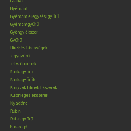
Gránát
Gyémánt
Gyémánt eljegyzési gyűrű
Gyémántgyűrű
Gyöngy ékszer
Gyűrű
Hírek és hírességek
Jegygyűrű
Jeles ünnepek
Karikagyűrű
Karikagyűrűk
Könyvek Filmek Ékszerek
Különleges ékszerek
Nyaklánc
Rubin
Rubin gyűrű
Smaragd