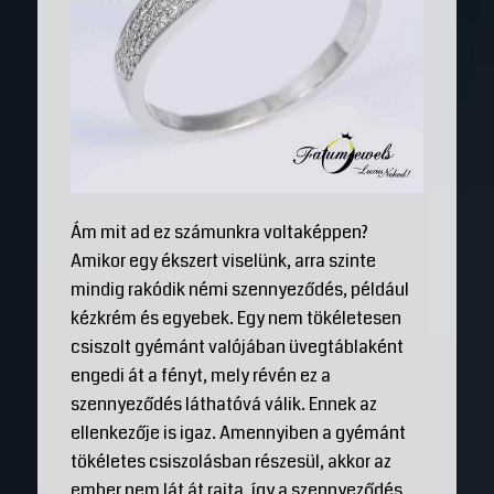
Ám mit ad ez számunkra voltaképpen?
Amikor egy ékszert viselünk, arra szinte
mindig rakódik némi szennyeződés, például
kézkrém és egyebek. Egy nem tökéletesen
csiszolt gyémánt valójában üvegtáblaként
engedi át a fényt, mely révén ez a
szennyeződés láthatóvá válik. Ennek az
ellenkezője is igaz. Amennyiben a gyémánt
tökéletes csiszolásban részesül, akkor az
ember nem lát át rajta, így a szennyeződés