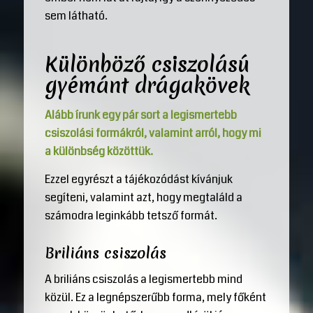
sem látható.
Különböző csiszolású
gyémánt drágakövek
Alább írunk egy pár sort a legismertebb
csiszolási formákról, valamint arról, hogy mi
a különbség közöttük.
Ezzel egyrészt a tájékozódást kívánjuk
segíteni, valamint azt, hogy megtaláld a
számodra leginkább tetsző formát.
Briliáns csiszolás
A briliáns csiszolás a legismertebb mind
közül. Ez a legnépszerűbb forma, mely főként