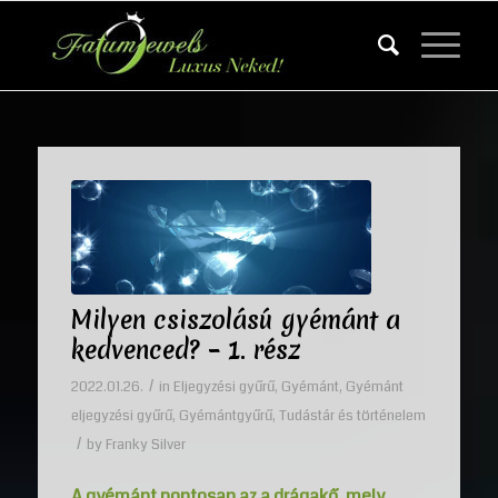
Milyen csiszolású gyémánt a
kedvenced? – 1. rész
/
2022.01.26.
in
Eljegyzési gyűrű
,
Gyémánt
,
Gyémánt
eljegyzési gyűrű
,
Gyémántgyűrű
,
Tudástár és történelem
/
by
Franky Silver
A gyémánt pontosan az a drágakő, mely