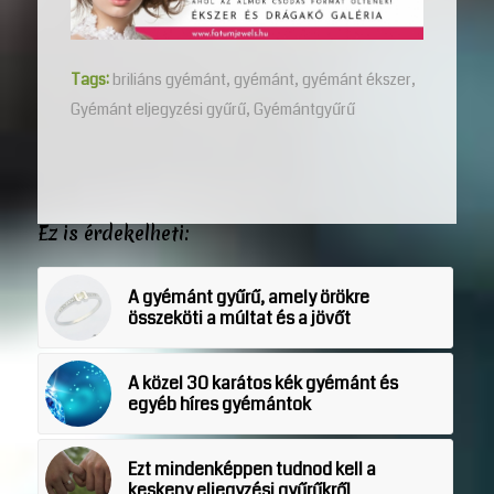
Tags:
briliáns gyémánt
,
gyémánt
,
gyémánt ékszer
,
Gyémánt eljegyzési gyűrű
,
Gyémántgyűrű
Ez is érdekelheti:
A gyémánt gyűrű, amely örökre
összeköti a múltat és a jövőt
A közel 30 karátos kék gyémánt és
egyéb híres gyémántok
Ezt mindenképpen tudnod kell a
keskeny eljegyzési gyűrűkről