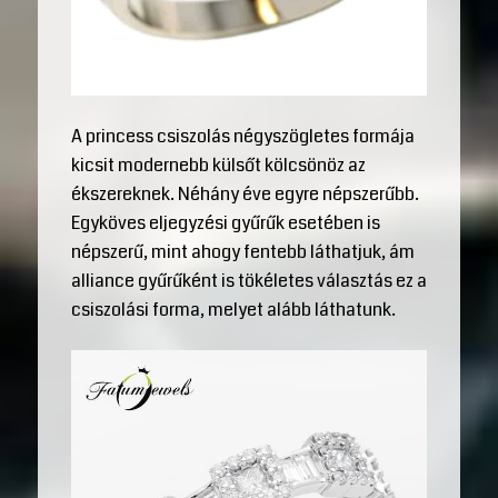
A princess csiszolás négyszögletes formája
kicsit modernebb külsőt kölcsönöz az
ékszereknek. Néhány éve egyre népszerűbb.
Egyköves eljegyzési gyűrűk esetében is
népszerű, mint ahogy fentebb láthatjuk, ám
alliance gyűrűként is tökéletes választás ez a
csiszolási forma, melyet alább láthatunk.