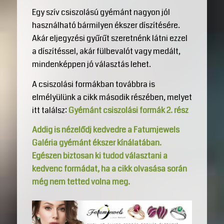
Egy szív csiszolású gyémánt nagyon jól
használható bármilyen ékszer díszítésére.
Akár eljegyzési gyűrűt szeretnénk látni ezzel
a díszítéssel, akár fülbevalót vagy medált,
mindenképpen jó választás lehet.
A csiszolási formákban továbbra is
elmélyülünk a cikk második részében, melyet
itt találsz:
Gyémánt csiszolási formák 2. rész
Addig is nézelődj kedvedre a Fatumjewels
Galéria gyémánt ékszer kínálatában.
Egészen biztosan ki tudod választani a
kedvenc formádat, ha a cikk olvasása során
még nem tetted volna meg.