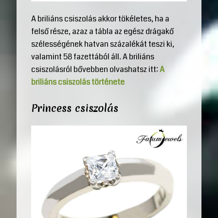
A briliáns csiszolás akkor tökéletes, ha a
felső része, azaz a tábla az egész drágakő
szélességének hatvan százalékát teszi ki,
valamint 58 fazettából áll. A briliáns
csiszolásról bővebben olvashatsz itt:
A
briliáns csiszolás története
Princess csiszolás