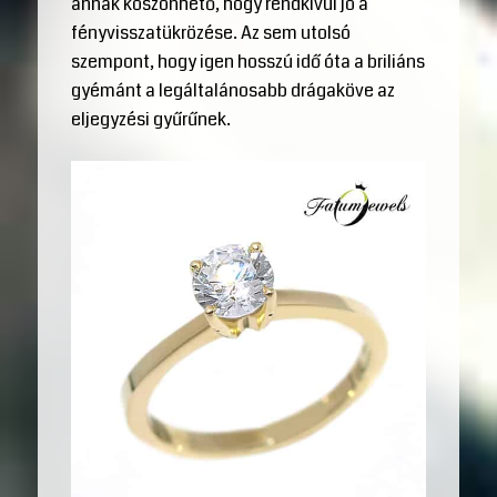
annak köszönhető, hogy rendkívül jó a
fényvisszatükrözése. Az sem utolsó
szempont, hogy igen hosszú idő óta a briliáns
gyémánt a legáltalánosabb drágaköve az
eljegyzési gyűrűnek.