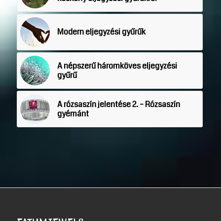
Modern eljegyzési gyűrűk
A népszerű háromköves eljegyzési
gyűrű
A rózsaszín jelentése 2. – Rózsaszín
gyémánt