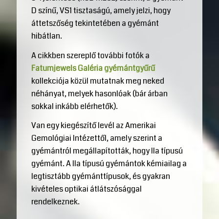
D színű, VS1 tisztaságú, amely jelzi, hogy
áttetszőség tekintetében a gyémánt
hibátlan.
A cikkben szereplő további fotók a
Fatumjewels Galéria gyémántgyűrű
kollekciója közül mutatnak meg neked
néhányat, melyek hasonlóak (bár árban
sokkal inkább elérhetők).
Van egy kiegészítő levél az Amerikai
Gemológiai Intézettől, amely szerint a
gyémántról megállapították, hogy IIa típusú
gyémánt. A IIa típusú gyémántok kémiailag a
legtisztább gyémánttípusok, és gyakran
kivételes optikai átlátszósággal
rendelkeznek.