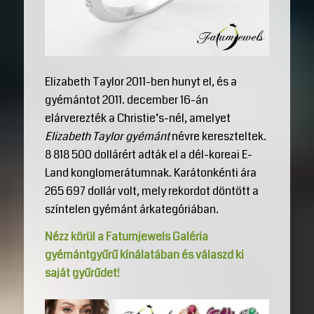
Elizabeth Taylor 2011-ben hunyt el, és a
gyémántot 2011. december 16-án
elárverezték a Christie’s-nél, amelyet
Elizabeth Taylor gyémánt
névre kereszteltek.
8 818 500 dollárért adták el a dél-koreai E-
Land konglomerátumnak. Karátonkénti ára
265 697 dollár volt, mely rekordot döntött a
színtelen gyémánt árkategóriában.
Nézz körül a Fatumjewels Galéria
gyémántgyűrű kínálatában és válaszd ki
saját gyűrűdet!