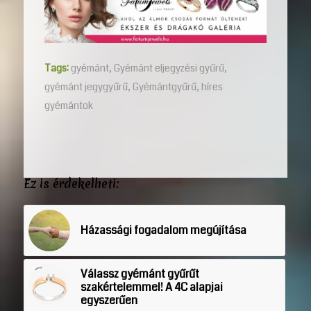
Tags:
gyémánt
,
Gyémánt eljegyzési gyűrű
,
gyémánt jegygyűrű
,
Gyémántgyűrű
,
híres
gyémántok
Ez is érdekelheti:
Házassági fogadalom megújítása
Válassz gyémánt gyűrűt
szakértelemmel! A 4C alapjai
egyszerűen