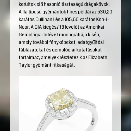
kerültek elő hasonló tisztaságú drágakövek.
A IIa típusú gyémántok híres példái az 530,20
karátos Cullinan I és a 105,60 karátos Koh-i-
Noor. A GIA kiegészítő levelét az Amerikai
Gemológiai Intézet monográfiája kíséri,
amely további fényképeket, adatgyűjtési
táblázatokat és gemológiai kutatásokat
tartalmaz, amelyek részletezik az Elizabeth
Taylor gyémánt ritkaságát.