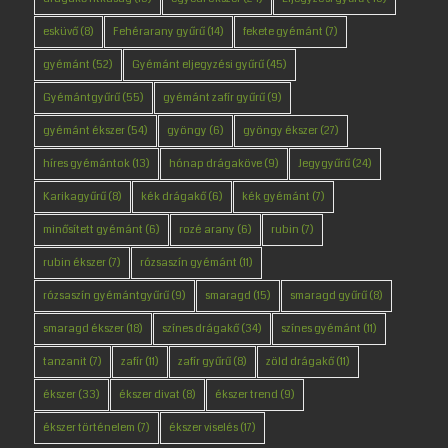
esküvő
(8)
Fehérarany gyűrű
(14)
fekete gyémánt
(7)
gyémánt
(52)
Gyémánt eljegyzési gyűrű
(45)
Gyémántgyűrű
(55)
gyémánt zafír gyűrű
(9)
gyémánt ékszer
(54)
gyöngy
(6)
gyöngy ékszer
(27)
híres gyémántok
(13)
hónap drágaköve
(9)
Jegygyűrű
(24)
Karikagyűrű
(8)
kék drágakő
(6)
kék gyémánt
(7)
minősített gyémánt
(6)
rozé arany
(6)
rubin
(7)
rubin ékszer
(7)
rózsaszín gyémánt
(11)
rózsaszín gyémántgyűrű
(9)
smaragd
(15)
smaragd gyűrű
(8)
smaragd ékszer
(18)
színes drágakő
(34)
színes gyémánt
(11)
tanzanit
(7)
zafír
(11)
zafír gyűrű
(8)
zöld drágakő
(11)
ékszer
(33)
ékszer divat
(8)
ékszer trend
(9)
ékszer történelem
(7)
ékszer viselés
(17)