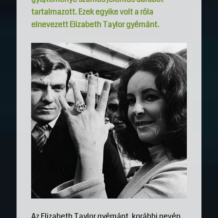
tartalmazott. Ezek egyike volt a róla
elnevezett Elizabeth Taylor gyémánt.
Az Elizabeth Taylor gyémánt, korábbi nevén