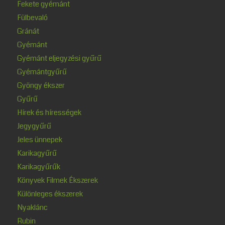
Fekete gyémánt
Fülbevaló
Gránát
Gyémánt
Gyémánt eljegyzési gyűrű
Gyémántgyűrű
Gyöngy ékszer
Gyűrű
Hírek és hírességek
Jegygyűrű
Jeles ünnepek
Karikagyűrű
Karikagyűrűk
Könyvek Filmek Ékszerek
Különleges ékszerek
Nyaklánc
Rubin