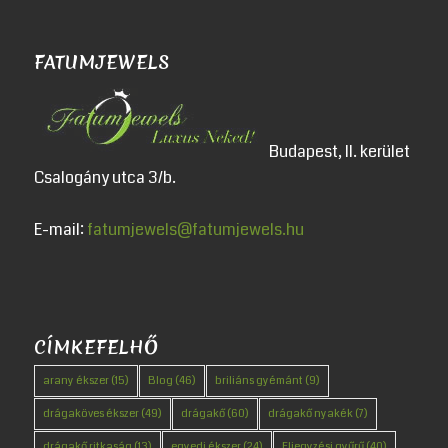
FATUMJEWELS
Budapest, II. kerület
Csalogány utca 3/b.
E-mail:
fatumjewels@fatumjewels.hu
CÍMKEFELHŐ
arany ékszer
(15)
Blog
(46)
briliáns gyémánt
(9)
drágaköves ékszer
(49)
drágakő
(60)
drágakő nyakék
(7)
drágakő ritkaság
(13)
egyedi ékszer
(24)
Eljegyzési gyűrű
(40)