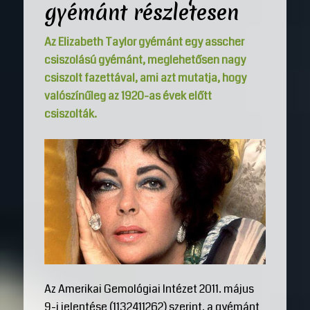
gyémánt részletesen
Az Elizabeth Taylor gyémánt egy asscher
csiszolású gyémánt, meglehetősen nagy
csiszolt fazettával, ami azt mutatja, hogy
valószínűleg az 1920-as évek előtt
csiszolták.
Az Amerikai Gemológiai Intézet 2011. május
9-i jelentése (1132411262) szerint, a gyémánt