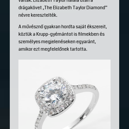
váltak. Elizabeth Taylor halála után a
drágakövet „The Elizabeth Taylor Diamond”
névre keresztelték.
A művésznő gyakran hordta saját ékszereit,
köztük a Krupp-gyémántot is filmekben és
személyes megjelenéseken egyaránt,
amikor ezt megfelelőnek tartotta.