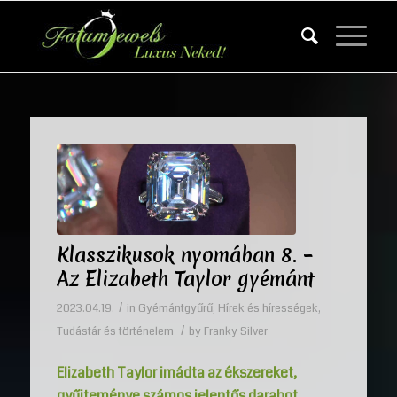
Klasszikusok nyomában 8. –
Az Elizabeth Taylor gyémánt
/
2023.04.19.
in
Gyémántgyűrű
,
Hírek és hírességek
,
/
Tudástár és történelem
by
Franky Silver
Elizabeth Taylor imádta az ékszereket,
gyűjteménye számos jelentős darabot