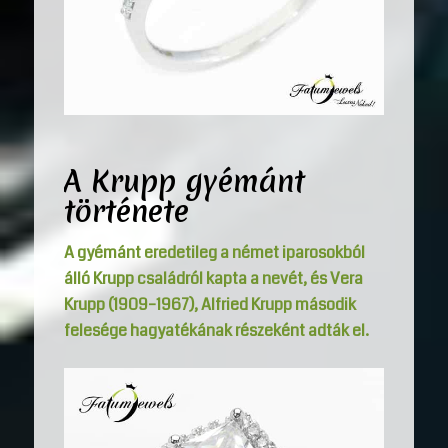
A Krupp gyémánt
története
A gyémánt eredetileg a német iparosokból
álló Krupp családról kapta a nevét, és Vera
Krupp (1909–1967), Alfried Krupp második
felesége hagyatékának részeként adták el.