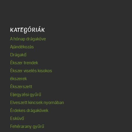
KATEGÓRIÁK
A hónap drágaköve
Ajándékozás
Drágakő
Ékszer trendek
Ékszer viselés kisokos
ékszerek
Ékszerszett
Eljegyzési gyűrű
Elveszett kincsek nyomában
Érdekes drágakövek
Esküvő
Fehérarany gyűrű