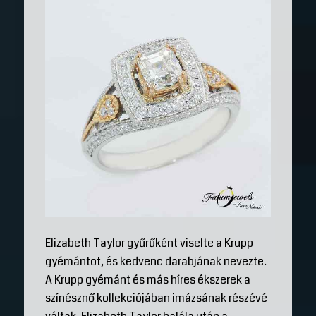
Elizabeth Taylor gyűrűként viselte a Krupp
gyémántot, és kedvenc darabjának nevezte.
A Krupp gyémánt és más híres ékszerek a
színésznő kollekciójában imázsának részévé