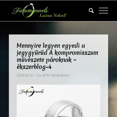
Mennyire legyen egyedi a
jegygyűrűd A kompromisszum
művészete pároknak –
ékszerblog-4
/
2026.02.10.
by
AITST-BlogFatumJ