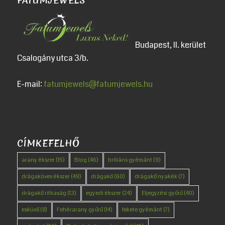
FATUMJEWELS
Budapest, II. kerület
Csalogány utca 3/b.
E-mail:
fatumjewels@fatumjewels.hu
CÍMKEFELHŐ
arany ékszer
(15)
Blog
(46)
briliáns gyémánt
(9)
drágaköves ékszer
(49)
drágakő
(60)
drágakő nyakék
(7)
drágakő ritkaság
(13)
egyedi ékszer
(24)
Eljegyzési gyűrű
(40)
esküvő
(8)
Fehérarany gyűrű
(14)
fekete gyémánt
(7)