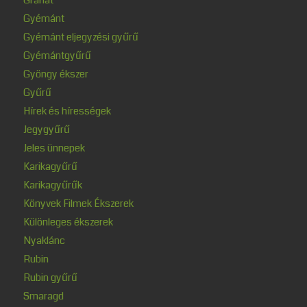
Gyémánt
Gyémánt eljegyzési gyűrű
Gyémántgyűrű
Gyöngy ékszer
Gyűrű
Hírek és hírességek
Jegygyűrű
Jeles ünnepek
Karikagyűrű
Karikagyűrűk
Könyvek Filmek Ékszerek
Különleges ékszerek
Nyaklánc
Rubin
Rubin gyűrű
Smaragd