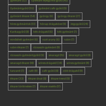
gyémánt
(52)
Gyémánt eljegyzési gyűrű
(45)
Gyémántgyűrű
(55)
gyémánt zafír gyűrű
(9)
gyémánt ékszer
(54)
gyöngy
(6)
gyöngy ékszer
(27)
híres gyémántok
(13)
hónap drágaköve
(9)
Jegygyűrű
(24)
Karikagyűrű
(8)
kék drágakő
(6)
kék gyémánt
(7)
minősített gyémánt
(6)
rozé arany
(6)
rubin
(7)
rubin ékszer
(7)
rózsaszín gyémánt
(11)
rózsaszín gyémántgyűrű
(9)
smaragd
(15)
smaragd gyűrű
(8)
smaragd ékszer
(18)
színes drágakő
(34)
színes gyémánt
(11)
tanzanit
(7)
zafír
(11)
zafír gyűrű
(8)
zöld drágakő
(11)
ékszer
(33)
ékszer divat
(8)
ékszer trend
(9)
ékszer történelem
(7)
ékszer viselés
(17)