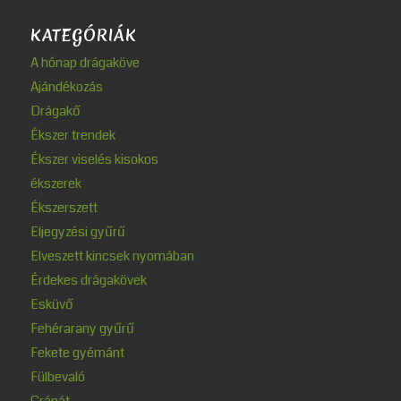
KATEGÓRIÁK
A hónap drágaköve
Ajándékozás
Drágakő
Ékszer trendek
Ékszer viselés kisokos
ékszerek
Ékszerszett
Eljegyzési gyűrű
Elveszett kincsek nyomában
Érdekes drágakövek
Esküvő
Fehérarany gyűrű
Fekete gyémánt
Fülbevaló
Gránát