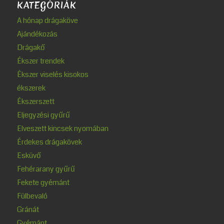
KATEGÓRIÁK
A hónap drágaköve
Ajándékozás
Drágakő
Ékszer trendek
Ékszer viselés kisokos
ékszerek
Ékszerszett
Eljegyzési gyűrű
Elveszett kincsek nyomában
Érdekes drágakövek
Esküvő
Fehérarany gyűrű
Fekete gyémánt
Fülbevaló
Gránát
Gyémánt