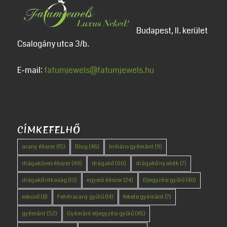
Budapest, II. kerület
Csalogány utca 3/b.
E-mail:
fatumjewels@fatumjewels.hu
CÍMKEFELHŐ
arany ékszer
(15)
Blog
(46)
briliáns gyémánt
(9)
drágaköves ékszer
(49)
drágakő
(60)
drágakő nyakék
(7)
drágakő ritkaság
(13)
egyedi ékszer
(24)
Eljegyzési gyűrű
(40)
esküvő
(8)
Fehérarany gyűrű
(14)
fekete gyémánt
(7)
gyémánt
(52)
Gyémánt eljegyzési gyűrű
(45)