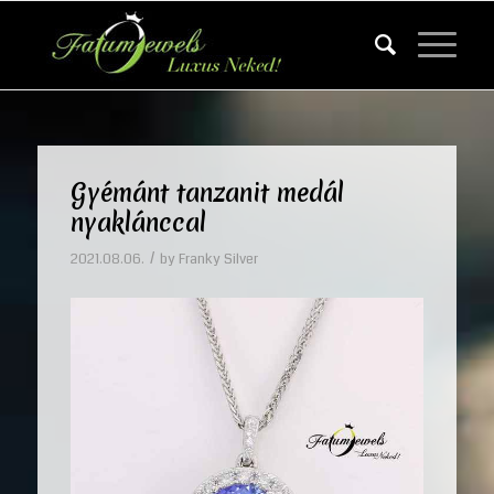
Gyémánt tanzanit medál
nyaklánccal
/
2021.08.06.
by
Franky Silver