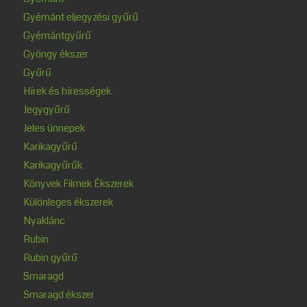
Gyémánt eljegyzési gyűrű
Gyémántgyűrű
Gyöngy ékszer
Gyűrű
Hírek és hírességek
Jegygyűrű
Jeles ünnepek
Karikagyűrű
Karikagyűrűk
Könyvek Filmek Ékszerek
Különleges ékszerek
Nyaklánc
Rubin
Rubin gyűrű
Smaragd
Smaragd ékszer