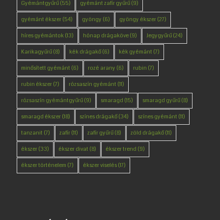
Gyémántgyűrű
(55)
gyémánt zafír gyűrű
(9)
gyémánt ékszer
(54)
gyöngy
(6)
gyöngy ékszer
(27)
híres gyémántok
(13)
hónap drágaköve
(9)
Jegygyűrű
(24)
Karikagyűrű
(8)
kék drágakő
(6)
kék gyémánt
(7)
minősített gyémánt
(6)
rozé arany
(6)
rubin
(7)
rubin ékszer
(7)
rózsaszín gyémánt
(11)
rózsaszín gyémántgyűrű
(9)
smaragd
(15)
smaragd gyűrű
(8)
smaragd ékszer
(18)
színes drágakő
(34)
színes gyémánt
(11)
tanzanit
(7)
zafír
(11)
zafír gyűrű
(8)
zöld drágakő
(11)
ékszer
(33)
ékszer divat
(8)
ékszer trend
(9)
ékszer történelem
(7)
ékszer viselés
(17)