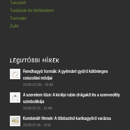
Tanzanit
Tudástár és történelem
Turmalin
Zafír
LEGUTÓBBI HÍREK
Rendhagyó formák: A gyémánt gyűrű különleges
csiszolási módjai
2026.07.26. - 13:43
A szerelem tüze: A királyi rubin drágakő és a szenvedély
szimbolikája
2026.07.21. - 12:46
Kombinált fémek: A többszínű karikagyűrű varázsa
2026.07.16. - 11:10