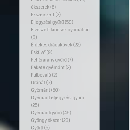
ékszerek
(8)
Ékszerszett
(2)
Eljegyzési gyűrű
(59)
Elveszett kincsek nyomában
(6)
Érdekes drágakövek
(22)
Esküvő
(9)
Fehérarany gyűrű
(7)
Fekete gyémánt
(2)
Fülbevaló
(2)
Gránát
(3)
Gyémánt
(50)
Gyémánt eljegyzési gyűrű
(25)
Gyémántgyűrű
(49)
Gyöngy ékszer
(23)
Gyűrű
(5)