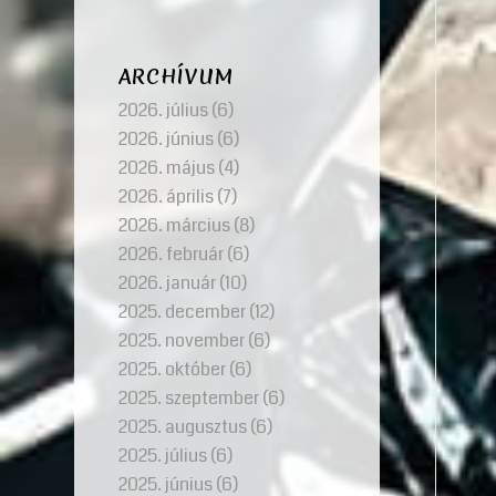
ARCHÍVUM
2026. július
(6)
2026. június
(6)
2026. május
(4)
2026. április
(7)
2026. március
(8)
2026. február
(6)
2026. január
(10)
2025. december
(12)
2025. november
(6)
2025. október
(6)
2025. szeptember
(6)
2025. augusztus
(6)
2025. július
(6)
2025. június
(6)