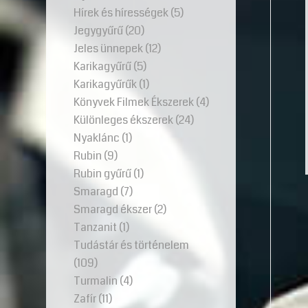
Hírek és hírességek
(5)
Jegygyűrű
(20)
Jeles ünnepek
(12)
Karikagyűrű
(5)
Karikagyűrűk
(1)
Könyvek Filmek Ékszerek
(4)
Különleges ékszerek
(24)
Nyaklánc
(1)
Rubin
(9)
Rubin gyűrű
(1)
Smaragd
(7)
Smaragd ékszer
(2)
Tanzanit
(1)
Tudástár és történelem
(109)
Turmalin
(4)
Zafír
(11)