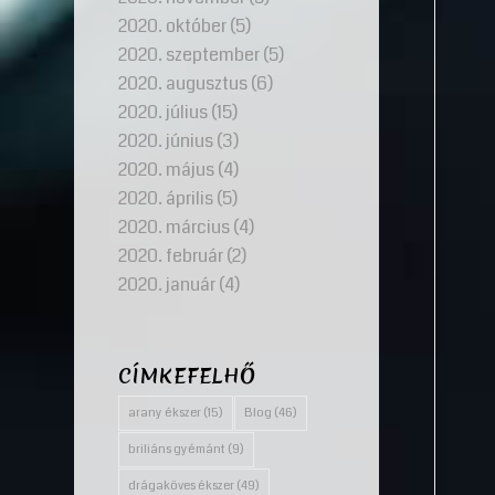
2020. október
(5)
2020. szeptember
(5)
2020. augusztus
(6)
2020. július
(15)
2020. június
(3)
2020. május
(4)
2020. április
(5)
2020. március
(4)
2020. február
(2)
2020. január
(4)
CÍMKEFELHŐ
arany ékszer
(15)
Blog
(46)
briliáns gyémánt
(9)
drágaköves ékszer
(49)