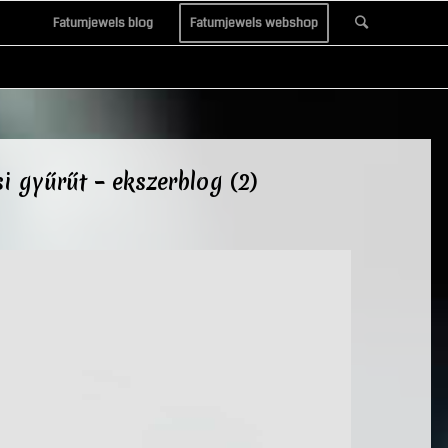
Fatumjewels blog
Fatumjewels webshop
si gyűrűt – ekszerblog (2)