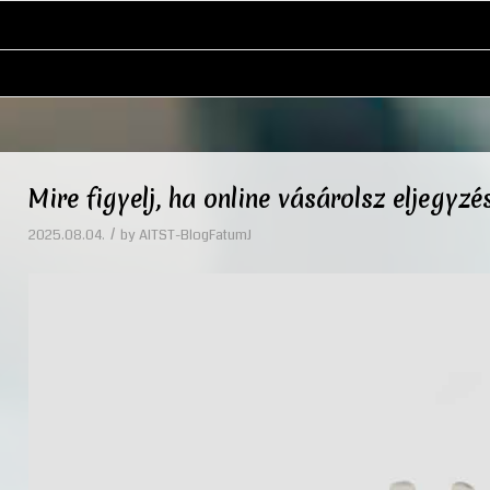
Mire figyelj, ha online vásárolsz eljegyzé
/
2025.08.04.
by
AITST-BlogFatumJ