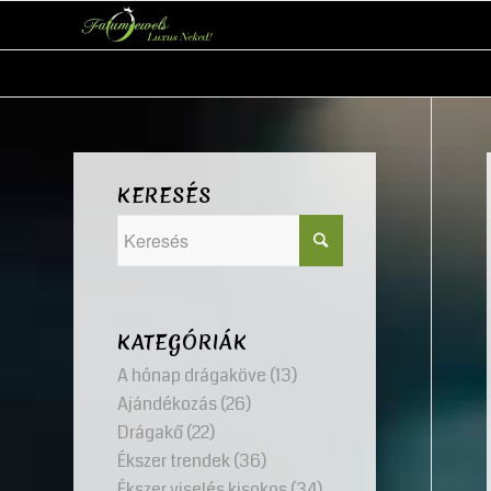
KERESÉS
KATEGÓRIÁK
A hónap drágaköve
(13)
Ajándékozás
(26)
Drágakő
(22)
Ékszer trendek
(36)
Ékszer viselés kisokos
(34)