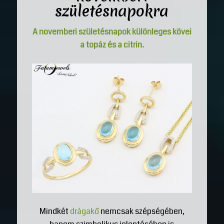
születésnapokra
A novemberi születésnapok különleges kövei
a topáz és a citrin.
Mindkét
drágakő
nemcsak szépségében,