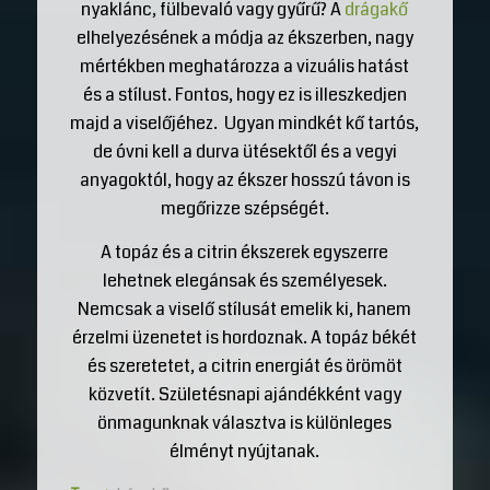
nyaklánc, fülbevaló vagy gyűrű? A
drágakő
elhelyezésének a módja az ékszerben, nagy
mértékben meghatározza a vizuális hatást
és a stílust. Fontos, hogy ez is illeszkedjen
majd a viselőjéhez. Ugyan mindkét kő tartós,
de óvni kell a durva ütésektől és a vegyi
anyagoktól, hogy az ékszer hosszú távon is
megőrizze szépségét.
A topáz és a citrin ékszerek egyszerre
lehetnek elegánsak és személyesek.
Nemcsak a viselő stílusát emelik ki, hanem
érzelmi üzenetet is hordoznak. A topáz békét
és szeretetet, a citrin energiát és örömöt
közvetít. Születésnapi ajándékként vagy
önmagunknak választva is különleges
élményt nyújtanak.