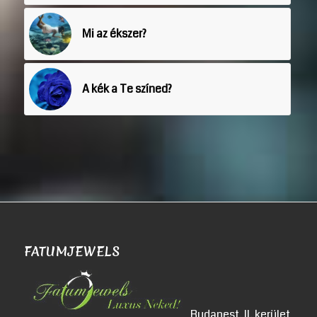
Mi az ékszer?
A kék a Te színed?
FATUMJEWELS
Budapest, II. kerület