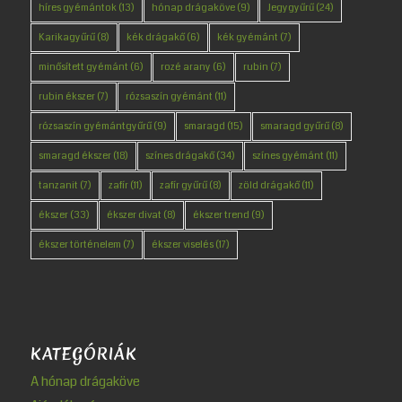
híres gyémántok
(13)
hónap drágaköve
(9)
Jegygyűrű
(24)
Karikagyűrű
(8)
kék drágakő
(6)
kék gyémánt
(7)
minősített gyémánt
(6)
rozé arany
(6)
rubin
(7)
rubin ékszer
(7)
rózsaszín gyémánt
(11)
rózsaszín gyémántgyűrű
(9)
smaragd
(15)
smaragd gyűrű
(8)
smaragd ékszer
(18)
színes drágakő
(34)
színes gyémánt
(11)
tanzanit
(7)
zafír
(11)
zafír gyűrű
(8)
zöld drágakő
(11)
ékszer
(33)
ékszer divat
(8)
ékszer trend
(9)
ékszer történelem
(7)
ékszer viselés
(17)
KATEGÓRIÁK
A hónap drágaköve