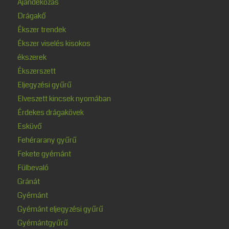
Ajándékozás
Drágakő
Ékszer trendek
Ékszer viselés kisokos
ékszerek
Ékszerszett
Eljegyzési gyűrű
Elveszett kincsek nyomában
Érdekes drágakövek
Esküvő
Fehérarany gyűrű
Fekete gyémánt
Fülbevaló
Gránát
Gyémánt
Gyémánt eljegyzési gyűrű
Gyémántgyűrű