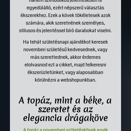
hanem szimbolikus jelentésében is
egyedülálló, ezért népszerű választás
ékszerekhez. Ezek a kövek tökéletesek azok
számára, akik szeretnének személyes,
stílusos és jelentéssel bíró darabokat viselni.
Ha tehát születésnapi ajándékot keresek
novemberi születésű kedvesednek, vagy
más szerettednek, akkor érdemes
elolvasnod ezt a cikket, majd felkeresni
ékszerüzletünket, vagy alaposabban
körülnézni a webshopunkban.
A topáz, mint a béke, a
szeretet és az
elegancia
drágaköve
A topáz a novemberi születéskövek egyik