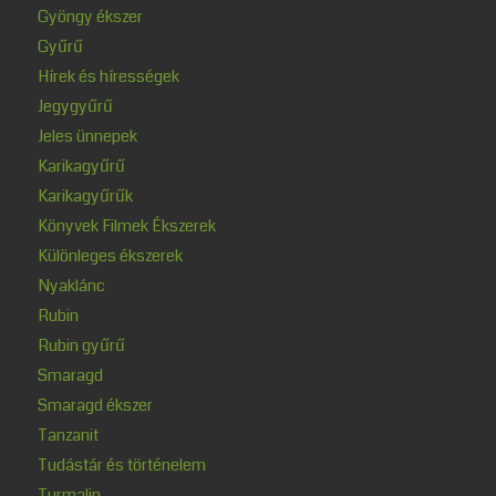
Gyöngy ékszer
Gyűrű
Hírek és hírességek
Jegygyűrű
Jeles ünnepek
Karikagyűrű
Karikagyűrűk
Könyvek Filmek Ékszerek
Különleges ékszerek
Nyaklánc
Rubin
Rubin gyűrű
Smaragd
Smaragd ékszer
Tanzanit
Tudástár és történelem
Turmalin