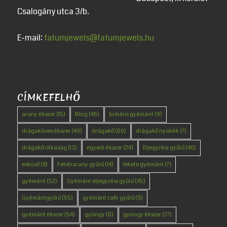
Csalogány utca 3/b.
E-mail:
fatumjewels@fatumjewels.hu
CÍMKEFELHŐ
arany ékszer
(15)
Blog
(46)
briliáns gyémánt
(9)
drágaköves ékszer
(49)
drágakő
(60)
drágakő nyakék
(7)
drágakő ritkaság
(13)
egyedi ékszer
(24)
Eljegyzési gyűrű
(40)
esküvő
(8)
Fehérarany gyűrű
(14)
fekete gyémánt
(7)
gyémánt
(52)
Gyémánt eljegyzési gyűrű
(45)
Gyémántgyűrű
(55)
gyémánt zafír gyűrű
(9)
gyémánt ékszer
(54)
gyöngy
(6)
gyöngy ékszer
(27)