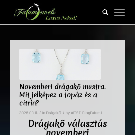
Novemberi drágakő mustra.
Mit jelképez a topáz és a
citrin?
/
/
2026.03.11.
in
Drágakő
by
AITST-BlogFatumJ
Drágakő
választás
novemberi