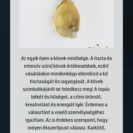
Az egyik ilyen a kövek minősége. A tiszta és
intenzív színű kövek értékesebbek, ezért
vásárláskor mindenképp ellenőrizd a kő
tisztaságát és ragyogását. A kövek
szimbolikájáról se feledkezz meg! A topáz
békét és hűséget, a citrin örömöt,
kreativitást és energiát ígér. Érdemes a
választást a viselő személyiségéhez
igazítani. Az is érdekes szempont, hogy
milyen ékszertípust válassz. Karkötő,