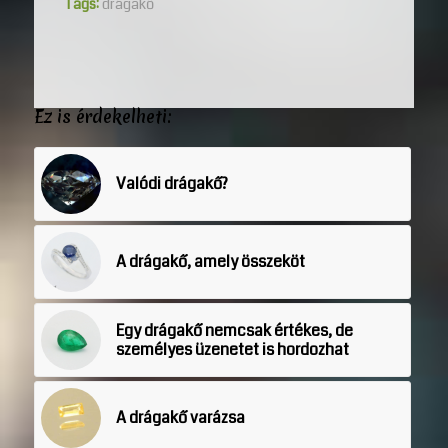
Tags:
drágakő
Ez is érdekelheti:
Valódi drágakő?
A drágakő, amely összeköt
Egy drágakő nemcsak értékes, de
személyes üzenetet is hordozhat
A drágakő varázsa