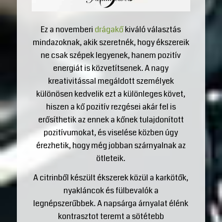
Ez a novemberi
drágakő
kiváló választás
mindazoknak, akik szeretnék, hogy ékszereik
ne csak szépek legyenek, hanem pozitív
energiát is közvetítsenek. A nagy
kreativitással megáldott személyek
különösen kedvelik ezt a különleges követ,
hiszen a kő pozitív rezgései akár fel is
erősíthetik az ennek a kőnek tulajdonított
pozitívumokat, és viselése közben úgy
érezhetik, hogy még jobban szárnyalnak az
ötleteik.
A citrinből készült ékszerek közül a karkötők,
nyakláncok és fülbevalók a
legnépszerűbbek. A napsárga árnyalat élénk
kontrasztot teremt a sötétebb