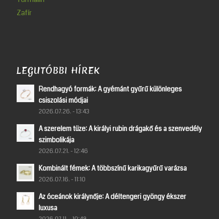
Zafír
LEGUTÓBBI HÍREK
Rendhagyó formák: A gyémánt gyűrű különleges
csiszolási módjai
2026.07.26. - 13:43
A szerelem tüze: A királyi rubin drágakő és a szenvedély
szimbolikája
2026.07.21. - 12:46
Kombinált fémek: A többszínű karikagyűrű varázsa
2026.07.16. - 11:10
Az óceánok királynője: A déltengeri gyöngy ékszer
luxusa