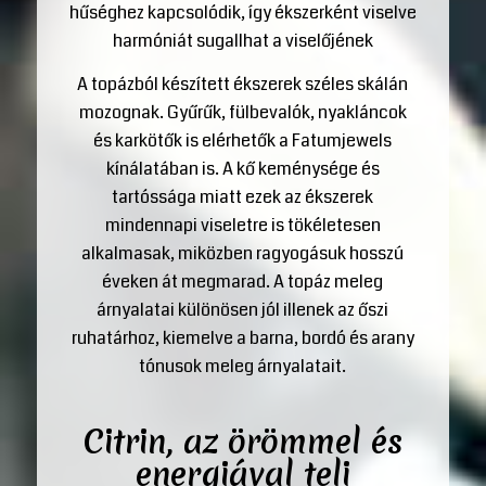
hűséghez kapcsolódik, így ékszerként viselve
harmóniát sugallhat a viselőjének
A topázból készített ékszerek széles skálán
mozognak. Gyűrűk, fülbevalók, nyakláncok
és karkötők is elérhetők a Fatumjewels
kínálatában is. A kő keménysége és
tartóssága miatt ezek az ékszerek
mindennapi viseletre is tökéletesen
alkalmasak, miközben ragyogásuk hosszú
éveken át megmarad. A topáz meleg
árnyalatai különösen jól illenek az őszi
ruhatárhoz, kiemelve a barna, bordó és arany
tónusok meleg árnyalatait.
Citrin, az örömmel és
energiával teli