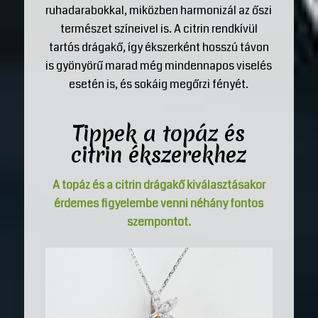
ruhadarabokkal, miközben harmonizál az őszi
természet színeivel is. A citrin rendkívül
tartós drágakő, így ékszerként hosszú távon
is gyönyörű marad még mindennapos viselés
esetén is, és sokáig megőrzi fényét.
Tippek a topáz és
citrin ékszerekhez
A topáz és a citrin
drágakő
kiválasztásakor
érdemes figyelembe venni néhány fontos
szempontot.