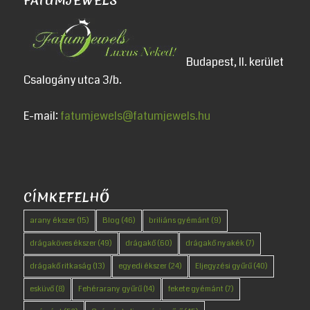
FATUMJEWELS
Budapest, II. kerület
Csalogány utca 3/b.
E-mail:
fatumjewels@fatumjewels.hu
CÍMKEFELHŐ
arany ékszer
(15)
Blog
(46)
briliáns gyémánt
(9)
drágaköves ékszer
(49)
drágakő
(60)
drágakő nyakék
(7)
drágakő ritkaság
(13)
egyedi ékszer
(24)
Eljegyzési gyűrű
(40)
esküvő
(8)
Fehérarany gyűrű
(14)
fekete gyémánt
(7)