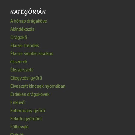
KATEGÓRIÁK
A hónap drágaköve
Ajándékozás
Drágakő
Ékszer trendek
Ékszer viselés kisokos
ékszerek
Ékszerszett
Eljegyzési gyűrű
Elveszett kincsek nyomában
Érdekes drágakövek
Esküvő
Fehérarany gyűrű
Fekete gyémánt
Fülbevaló
Gránát