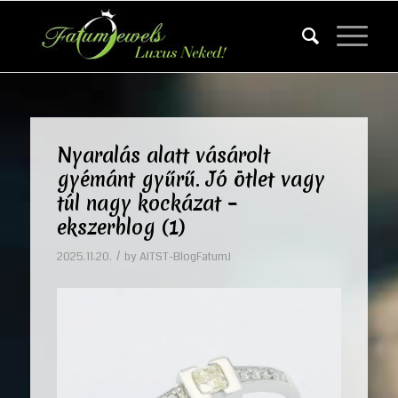
Nyaralás alatt vásárolt
gyémánt gyűrű. Jó ötlet vagy
túl nagy kockázat –
ekszerblog (1)
/
2025.11.20.
by
AITST-BlogFatumJ