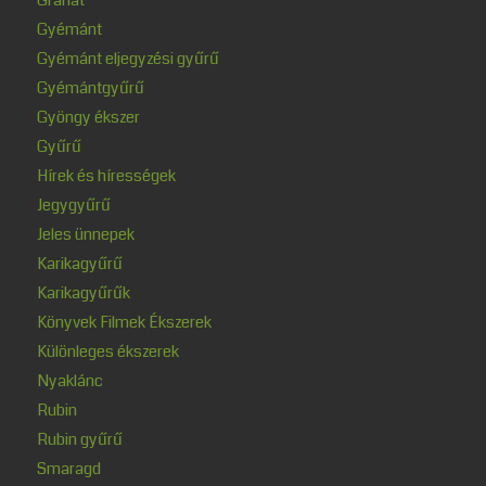
Gyémánt
Gyémánt eljegyzési gyűrű
Gyémántgyűrű
Gyöngy ékszer
Gyűrű
Hírek és hírességek
Jegygyűrű
Jeles ünnepek
Karikagyűrű
Karikagyűrűk
Könyvek Filmek Ékszerek
Különleges ékszerek
Nyaklánc
Rubin
Rubin gyűrű
Smaragd