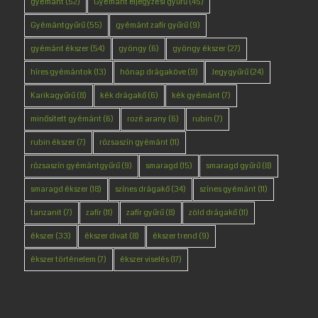
gyémánt
(52)
Gyémánt eljegyzési gyűrű
(45)
Gyémántgyűrű
(55)
gyémánt zafír gyűrű
(9)
gyémánt ékszer
(54)
gyöngy
(6)
gyöngy ékszer
(27)
híres gyémántok
(13)
hónap drágaköve
(9)
Jegygyűrű
(24)
Karikagyűrű
(8)
kék drágakő
(6)
kék gyémánt
(7)
minősített gyémánt
(6)
rozé arany
(6)
rubin
(7)
rubin ékszer
(7)
rózsaszín gyémánt
(11)
rózsaszín gyémántgyűrű
(9)
smaragd
(15)
smaragd gyűrű
(8)
smaragd ékszer
(18)
színes drágakő
(34)
színes gyémánt
(11)
tanzanit
(7)
zafír
(11)
zafír gyűrű
(8)
zöld drágakő
(11)
ékszer
(33)
ékszer divat
(8)
ékszer trend
(9)
ékszer történelem
(7)
ékszer viselés
(17)