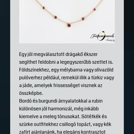
Egy jól megválasztott drágakő ékszer
segíthet feldobni a legegyszerűbb szettet is.
Földszínekhez, egy mélybarna vagy olívazöld
pulóverhez például, remekül illik a türkiz vagy
a jáde, amelyek frissességet visznek az
összképbe.
Bordó és burgundi árnyalatokkal a rubin
különösen jól harmonizál, még inkább
kiemelve a meleg tónusokat. Sötétkék és
szürke outfitekhez csillogó topázt, vagy kék
zafírt ajánlanánk, ha elegáns kontrasztot