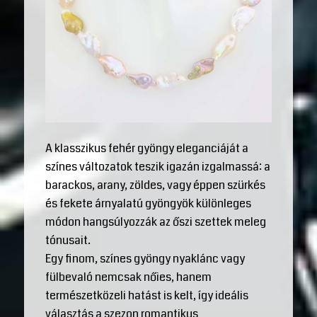
A klasszikus fehér gyöngy eleganciáját a
színes változatok teszik igazán izgalmassá: a
barackos, arany, zöldes, vagy éppen szürkés
és fekete árnyalatú gyöngyök különleges
módon hangsúlyozzák az őszi szettek meleg
tónusait.
Egy finom, színes gyöngy nyaklánc vagy
fülbevaló nemcsak nőies, hanem
természetközeli hatást is kelt, így ideális
választás a szezon romantikus