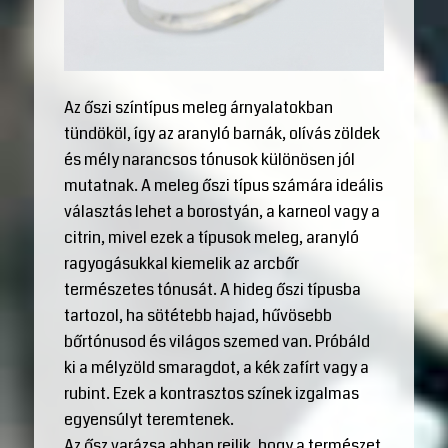
Az őszi színtípus meleg árnyalatokban
tündököl, így az aranyló barnák, olívás zöldek
és mély narancsos tónusok különösen jól
mutatnak. A meleg őszi típus számára ideális
választás lehet a borostyán, a karneol vagy a
citrin, mivel ezek a típusok meleg, aranyló
ragyogásukkal kiemelik az arcbőr
természetes tónusát. A hideg őszi típusba
tartozol, ha sötétebb hajad, hűvösebb
bőrtónusod és világos szemed van. Próbáld
ki a mélyzöld smaragdot, a kék zafírt vagy a
rubint. Ezek a kontrasztos színek izgalmas
egyensúlyt teremtenek.
Az ősz varázsa abban rejlik, hogy a természet