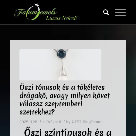
Őszi tónusok és a tökéletes
drágakő, avagy milyen követ
válassz szeptemberi
szettekhez?
/
/
2025.11.26.
in
Drágakő
by
AITST-BlogFatumJ
Őszi színtípusok és a