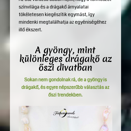
színvilága és a drágakő árnyalatai
tökéletesen kiegészítik egymást, így
mindenki megtalálhatja az egyéniségéhez
illő ékszert.
A gyöngy, mint
különleges drágakő az
őszi divatban
Sokan nem gondolnak rá, de a gyöngy is
drágakő, és egyre népszerűbb választás az
őszi trendekben.