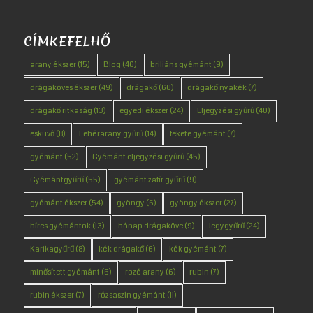
CÍMKEFELHŐ
arany ékszer
(15)
Blog
(46)
briliáns gyémánt
(9)
drágaköves ékszer
(49)
drágakő
(60)
drágakő nyakék
(7)
drágakő ritkaság
(13)
egyedi ékszer
(24)
Eljegyzési gyűrű
(40)
esküvő
(8)
Fehérarany gyűrű
(14)
fekete gyémánt
(7)
gyémánt
(52)
Gyémánt eljegyzési gyűrű
(45)
Gyémántgyűrű
(55)
gyémánt zafír gyűrű
(9)
gyémánt ékszer
(54)
gyöngy
(6)
gyöngy ékszer
(27)
híres gyémántok
(13)
hónap drágaköve
(9)
Jegygyűrű
(24)
Karikagyűrű
(8)
kék drágakő
(6)
kék gyémánt
(7)
minősített gyémánt
(6)
rozé arany
(6)
rubin
(7)
rubin ékszer
(7)
rózsaszín gyémánt
(11)