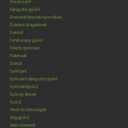
Ékszerszett
Eljegyzési gyűrű
Elveszett kincsek nyomában
Érdekes drágakövek
Esküvő
Fehérarany gyűrű
Fekete gyémánt
Fülbevaló
Gránát
Gyémánt
Gyémánt eljegyzési gyűrű
Gyémántgyűrű
Gyöngy ékszer
Gyűrű
Hírek és hírességek
Jegygyűrű
Jeles ünnepek