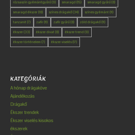
rózsaszín gyémántgyűrű
(9)
smaragd
(15)
smaragd gyűrű
(8)
smaragd ékszer
(18)
színes drágakő
(34)
színes gyémánt
(11)
tanzanit
(7)
zafír
(11)
zafír gyűrű
(8)
zöld drágakő
(11)
ékszer
(33)
ékszer divat
(8)
ékszer trend
(9)
ékszer történelem
(7)
ékszer viselés
(17)
KATEGÓRIÁK
A hónap drágaköve
Ajándékozás
Drágakő
Ékszer trendek
Ékszer viselés kisokos
ékszerek