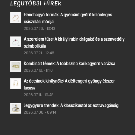
LEGUTÓBBI HÍREK
Rendhagyó formák: A gyémánt gyűrű különleges
csiszolási módjai
2026.07.26. - 13:43
A szerelem tüze: A királyi rubin drágakő és a szenvedély
szimbolikája
2026.07.21. - 12:46
Kombinált fémek: A többszínű karikagyűrű varázsa
2026.07.16. - 11:10
Az óceánok királynője: A déltengeri gyöngy ékszer
luxusa
2026.07.11. - 10:48
Jegygyűrű trendek: A klasszikustól az extravagánsig
2026.07.06. - 09:14