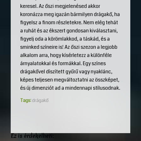
keresel. Az őszi megjelenésed akkor
koronázza meg igazán bármilyen drágakő, ha
figyelsz a finom részletekre. Nem elég tehát
a ruhát és az ékszert gondosan kiválasztani,
figyelj oda a körömlakkod, a táskád, és a
sminked színeire is! Az őszi szezon a legjobb
alkalom arra, hogy kísérletezz a különféle
árnyalatokkal és formákkal. Egy színes
drágakővel díszített gyűrű vagy nyaklánc,
képes teljesen megváltoztatni az összképet,
és új dimenziót ad a mindennapi stílusodnak.
Tags:
drágakő
Ez is érdekelheti: