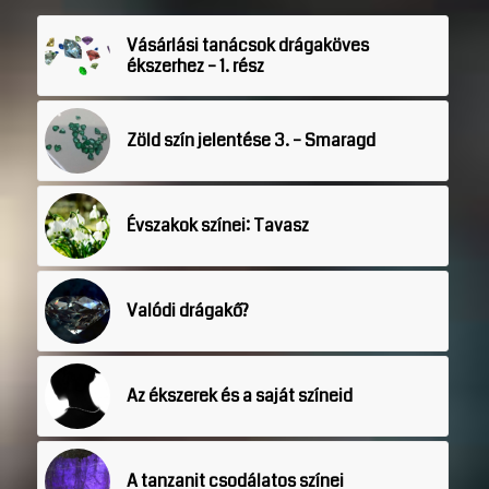
Vásárlási tanácsok drágaköves
ékszerhez – 1. rész
Zöld szín jelentése 3. – Smaragd
Évszakok színei: Tavasz
Valódi drágakő?
Az ékszerek és a saját színeid
A tanzanit csodálatos színei