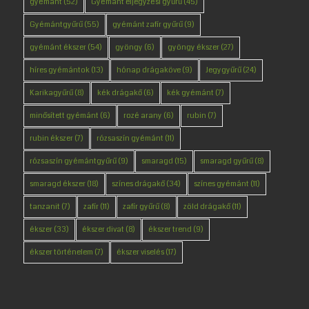
gyémánt
(52)
Gyémánt eljegyzési gyűrű
(45)
Gyémántgyűrű
(55)
gyémánt zafír gyűrű
(9)
gyémánt ékszer
(54)
gyöngy
(6)
gyöngy ékszer
(27)
híres gyémántok
(13)
hónap drágaköve
(9)
Jegygyűrű
(24)
Karikagyűrű
(8)
kék drágakő
(6)
kék gyémánt
(7)
minősített gyémánt
(6)
rozé arany
(6)
rubin
(7)
rubin ékszer
(7)
rózsaszín gyémánt
(11)
rózsaszín gyémántgyűrű
(9)
smaragd
(15)
smaragd gyűrű
(8)
smaragd ékszer
(18)
színes drágakő
(34)
színes gyémánt
(11)
tanzanit
(7)
zafír
(11)
zafír gyűrű
(8)
zöld drágakő
(11)
ékszer
(33)
ékszer divat
(8)
ékszer trend
(9)
ékszer történelem
(7)
ékszer viselés
(17)