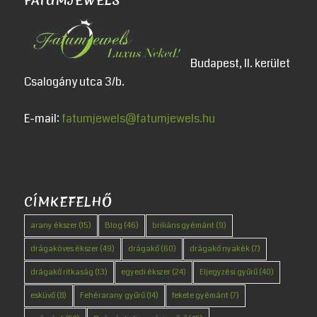
FATUMJEWELS
Budapest, II. kerület
Csalogány utca 3/b.
E-mail:
fatumjewels@fatumjewels.hu
CÍMKEFELHŐ
arany ékszer
(15)
Blog
(46)
briliáns gyémánt
(9)
drágaköves ékszer
(49)
drágakő
(60)
drágakő nyakék
(7)
drágakő ritkaság
(13)
egyedi ékszer
(24)
Eljegyzési gyűrű
(40)
esküvő
(8)
Fehérarany gyűrű
(14)
fekete gyémánt
(7)