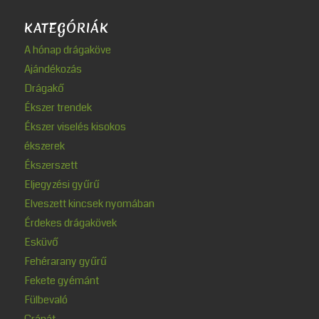
KATEGÓRIÁK
A hónap drágaköve
Ajándékozás
Drágakő
Ékszer trendek
Ékszer viselés kisokos
ékszerek
Ékszerszett
Eljegyzési gyűrű
Elveszett kincsek nyomában
Érdekes drágakövek
Esküvő
Fehérarany gyűrű
Fekete gyémánt
Fülbevaló
Gránát