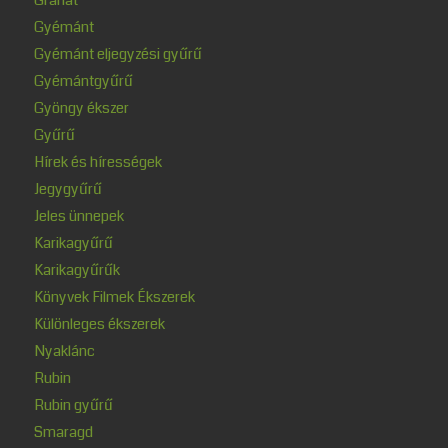
Gyémánt
Gyémánt eljegyzési gyűrű
Gyémántgyűrű
Gyöngy ékszer
Gyűrű
Hírek és hírességek
Jegygyűrű
Jeles ünnepek
Karikagyűrű
Karikagyűrűk
Könyvek Filmek Ékszerek
Különleges ékszerek
Nyaklánc
Rubin
Rubin gyűrű
Smaragd