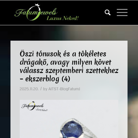
Őszi tónusok és a tökéletes
drágakő, avagy milyen követ
válassz szeptemberi szettekhez
– ekszerblog (4)
/
2025.11.20.
by
AITST-BlogFatumJ