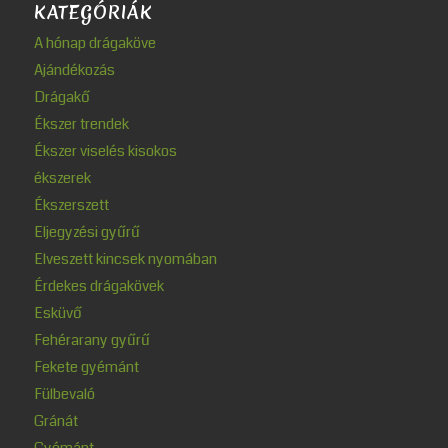
KATEGÓRIÁK
A hónap drágaköve
Ajándékozás
Drágakő
Ékszer trendek
Ékszer viselés kisokos
ékszerek
Ékszerszett
Eljegyzési gyűrű
Elveszett kincsek nyomában
Érdekes drágakövek
Esküvő
Fehérarany gyűrű
Fekete gyémánt
Fülbevaló
Gránát
Gyémánt