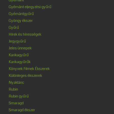
Gyémánt eljegyzési gyűrű
Gyémántgyűrű
Gyöngy ékszer
Gyűrű
Hírek és hírességek
Jegygyűrű
Jeles ünnepek
Karikagyűrű
Karikagyűrűk
Könyvek Filmek Ékszerek
Különleges ékszerek
Nyaklánc
Rubin
Rubin gyűrű
Smaragd
Smaragd ékszer