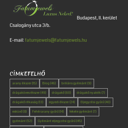
Budapest, II. kerület
Csalogány utca 3/b.
E-mail:
fatumjewels@fatumjewels.hu
CÍMKEFELHŐ
arany ékszer
(15)
Blog
(46)
briliáns gyémánt
(9)
drágaköves ékszer
(49)
drágakő
(60)
drágakő nyakék
(7)
drágakő ritkaság
(13)
egyedi ékszer
(24)
Eljegyzési gyűrű
(40)
esküvő
(8)
Fehérarany gyűrű
(14)
fekete gyémánt
(7)
gyémánt
(52)
Gyémánt eljegyzési gyűrű
(45)