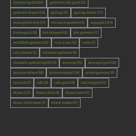
Gyémántgyűrű
(55)
gyémánt zafír gyűrű
(9)
gyémánt ékszer
(54)
gyöngy
(6)
gyöngy ékszer
(27)
híres gyémántok
(13)
hónap drágaköve
(9)
Jegygyűrű
(24)
Karikagyűrű
(8)
kék drágakő
(6)
kék gyémánt
(7)
minősített gyémánt
(6)
rozé arany
(6)
rubin
(7)
rubin ékszer
(7)
rózsaszín gyémánt
(11)
rózsaszín gyémántgyűrű
(9)
smaragd
(15)
smaragd gyűrű
(8)
smaragd ékszer
(18)
színes drágakő
(34)
színes gyémánt
(11)
tanzanit
(7)
zafír
(11)
zafír gyűrű
(8)
zöld drágakő
(11)
ékszer
(33)
ékszer divat
(8)
ékszer trend
(9)
ékszer történelem
(7)
ékszer viselés
(17)