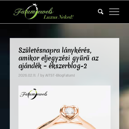
Születésnapra lánykérés,
amikor eljegyzési gyűrű az
ajándék – ékszerblog-2
/
2026.02.11.
by
AITST-BlogFatumJ