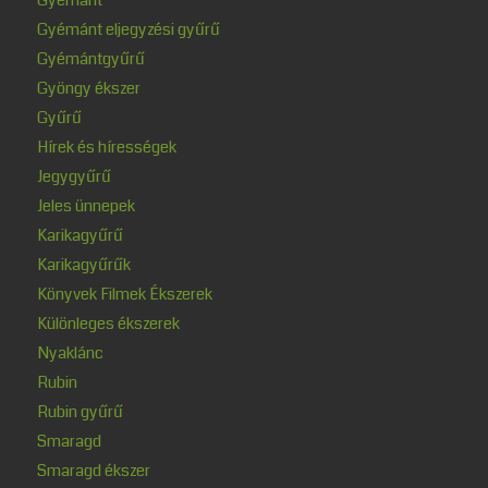
Gyémánt eljegyzési gyűrű
Gyémántgyűrű
Gyöngy ékszer
Gyűrű
Hírek és hírességek
Jegygyűrű
Jeles ünnepek
Karikagyűrű
Karikagyűrűk
Könyvek Filmek Ékszerek
Különleges ékszerek
Nyaklánc
Rubin
Rubin gyűrű
Smaragd
Smaragd ékszer