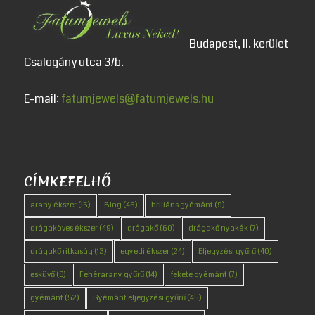
Budapest, II. kerület
Csalogány utca 3/b.
E-mail:
fatumjewels@fatumjewels.hu
CÍMKEFELHŐ
arany ékszer
(15)
Blog
(46)
briliáns gyémánt
(9)
drágaköves ékszer
(49)
drágakő
(60)
drágakő nyakék
(7)
drágakő ritkaság
(13)
egyedi ékszer
(24)
Eljegyzési gyűrű
(40)
esküvő
(8)
Fehérarany gyűrű
(14)
fekete gyémánt
(7)
gyémánt
(52)
Gyémánt eljegyzési gyűrű
(45)