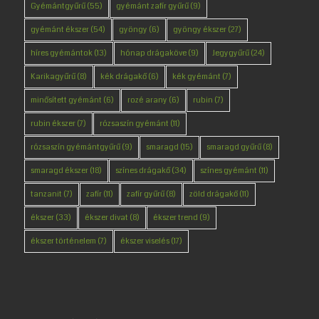
Gyémántgyűrű
(55)
gyémánt zafír gyűrű
(9)
gyémánt ékszer
(54)
gyöngy
(6)
gyöngy ékszer
(27)
híres gyémántok
(13)
hónap drágaköve
(9)
Jegygyűrű
(24)
Karikagyűrű
(8)
kék drágakő
(6)
kék gyémánt
(7)
minősített gyémánt
(6)
rozé arany
(6)
rubin
(7)
rubin ékszer
(7)
rózsaszín gyémánt
(11)
rózsaszín gyémántgyűrű
(9)
smaragd
(15)
smaragd gyűrű
(8)
smaragd ékszer
(18)
színes drágakő
(34)
színes gyémánt
(11)
tanzanit
(7)
zafír
(11)
zafír gyűrű
(8)
zöld drágakő
(11)
ékszer
(33)
ékszer divat
(8)
ékszer trend
(9)
ékszer történelem
(7)
ékszer viselés
(17)