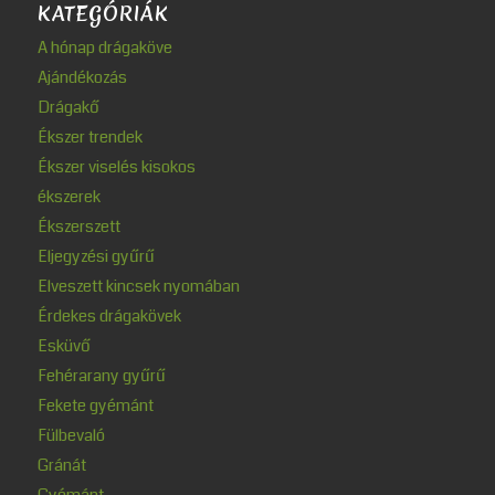
KATEGÓRIÁK
A hónap drágaköve
Ajándékozás
Drágakő
Ékszer trendek
Ékszer viselés kisokos
ékszerek
Ékszerszett
Eljegyzési gyűrű
Elveszett kincsek nyomában
Érdekes drágakövek
Esküvő
Fehérarany gyűrű
Fekete gyémánt
Fülbevaló
Gránát
Gyémánt