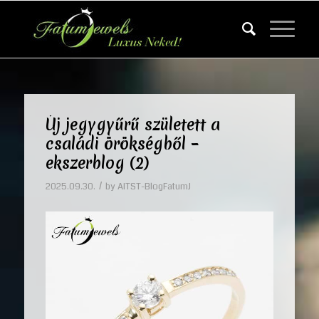
Új jegygyűrű született a
családi örökségből –
ekszerblog (2)
/
2025.09.30.
by
AITST-BlogFatumJ