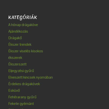
KATEGÓRIÁK
A hónap drágaköve
Ajándékozás
Drágakő
Ékszer trendek
Ékszer viselés kisokos
ékszerek
Ékszerszett
Eljegyzési gyűrű
Elveszett kincsek nyomában
Érdekes drágakövek
Esküvő
Fehérarany gyűrű
Fekete gyémánt