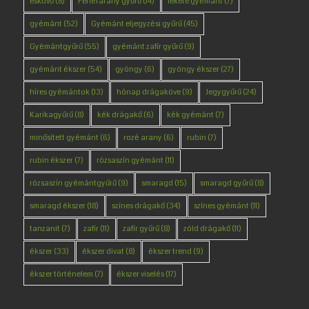
esküvő
(8)
Fehérarany gyűrű
(14)
fekete gyémánt
(7)
gyémánt
(52)
Gyémánt eljegyzési gyűrű
(45)
Gyémántgyűrű
(55)
gyémánt zafír gyűrű
(9)
gyémánt ékszer
(54)
gyöngy
(6)
gyöngy ékszer
(27)
híres gyémántok
(13)
hónap drágaköve
(9)
Jegygyűrű
(24)
Karikagyűrű
(8)
kék drágakő
(6)
kék gyémánt
(7)
minősített gyémánt
(6)
rozé arany
(6)
rubin
(7)
rubin ékszer
(7)
rózsaszín gyémánt
(11)
rózsaszín gyémántgyűrű
(9)
smaragd
(15)
smaragd gyűrű
(8)
smaragd ékszer
(18)
színes drágakő
(34)
színes gyémánt
(11)
tanzanit
(7)
zafír
(11)
zafír gyűrű
(8)
zöld drágakő
(11)
ékszer
(33)
ékszer divat
(8)
ékszer trend
(9)
ékszer történelem
(7)
ékszer viselés
(17)