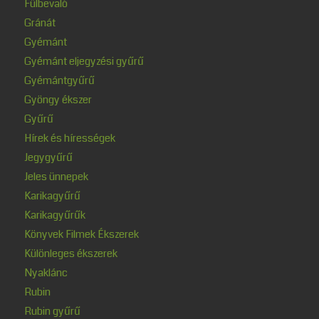
Fülbevaló
Gránát
Gyémánt
Gyémánt eljegyzési gyűrű
Gyémántgyűrű
Gyöngy ékszer
Gyűrű
Hírek és hírességek
Jegygyűrű
Jeles ünnepek
Karikagyűrű
Karikagyűrűk
Könyvek Filmek Ékszerek
Különleges ékszerek
Nyaklánc
Rubin
Rubin gyűrű