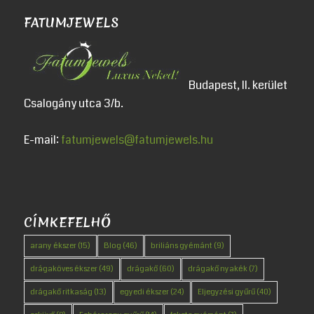
FATUMJEWELS
Budapest, II. kerület
Csalogány utca 3/b.
E-mail:
fatumjewels@fatumjewels.hu
CÍMKEFELHŐ
arany ékszer
(15)
Blog
(46)
briliáns gyémánt
(9)
drágaköves ékszer
(49)
drágakő
(60)
drágakő nyakék
(7)
drágakő ritkaság
(13)
egyedi ékszer
(24)
Eljegyzési gyűrű
(40)