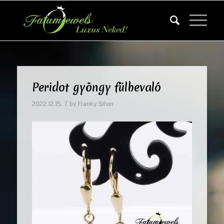
Peridot gyöngy fülbevaló
/
2022.12.15.
by
Franky Silver