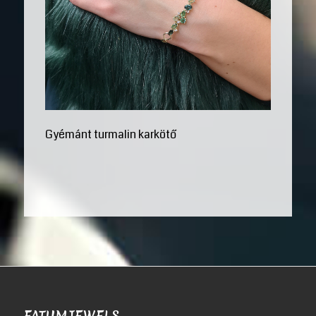
Gyémánt turmalin karkötő
FATUMJEWELS