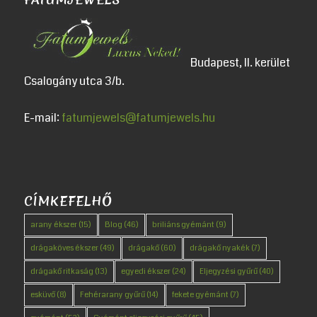
Budapest, II. kerület
Csalogány utca 3/b.
E-mail:
fatumjewels@fatumjewels.hu
CÍMKEFELHŐ
arany ékszer
(15)
Blog
(46)
briliáns gyémánt
(9)
drágaköves ékszer
(49)
drágakő
(60)
drágakő nyakék
(7)
drágakő ritkaság
(13)
egyedi ékszer
(24)
Eljegyzési gyűrű
(40)
esküvő
(8)
Fehérarany gyűrű
(14)
fekete gyémánt
(7)