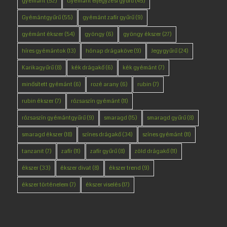
gyémánt
(52)
Gyémánt eljegyzési gyűrű
(45)
Gyémántgyűrű
(55)
gyémánt zafír gyűrű
(9)
gyémánt ékszer
(54)
gyöngy
(6)
gyöngy ékszer
(27)
híres gyémántok
(13)
hónap drágaköve
(9)
Jegygyűrű
(24)
Karikagyűrű
(8)
kék drágakő
(6)
kék gyémánt
(7)
minősített gyémánt
(6)
rozé arany
(6)
rubin
(7)
rubin ékszer
(7)
rózsaszín gyémánt
(11)
rózsaszín gyémántgyűrű
(9)
smaragd
(15)
smaragd gyűrű
(8)
smaragd ékszer
(18)
színes drágakő
(34)
színes gyémánt
(11)
tanzanit
(7)
zafír
(11)
zafír gyűrű
(8)
zöld drágakő
(11)
ékszer
(33)
ékszer divat
(8)
ékszer trend
(9)
ékszer történelem
(7)
ékszer viselés
(17)