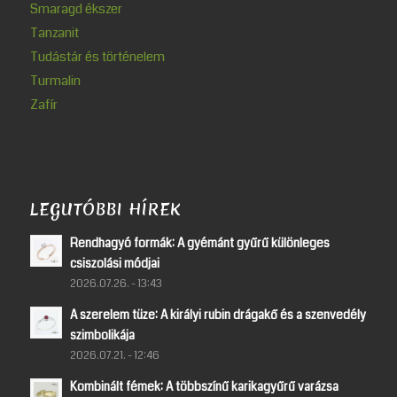
Smaragd ékszer
Tanzanit
Tudástár és történelem
Turmalin
Zafír
LEGUTÓBBI HÍREK
Rendhagyó formák: A gyémánt gyűrű különleges
csiszolási módjai
2026.07.26. - 13:43
A szerelem tüze: A királyi rubin drágakő és a szenvedély
szimbolikája
2026.07.21. - 12:46
Kombinált fémek: A többszínű karikagyűrű varázsa