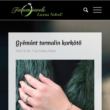
Gyémánt turmalin karkötő
/
2022.12.16.
by
Franky Silver