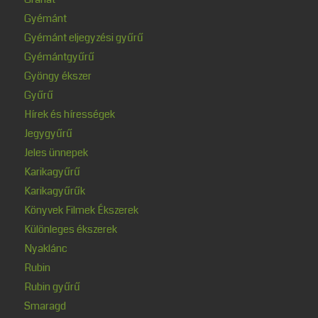
Gyémánt
Gyémánt eljegyzési gyűrű
Gyémántgyűrű
Gyöngy ékszer
Gyűrű
Hírek és hírességek
Jegygyűrű
Jeles ünnepek
Karikagyűrű
Karikagyűrűk
Könyvek Filmek Ékszerek
Különleges ékszerek
Nyaklánc
Rubin
Rubin gyűrű
Smaragd