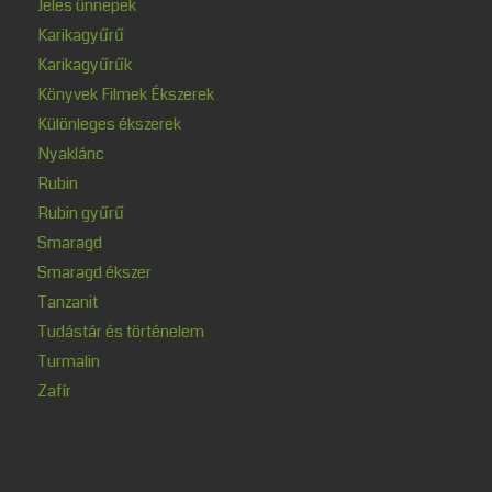
Jeles ünnepek
Karikagyűrű
Karikagyűrűk
Könyvek Filmek Ékszerek
Különleges ékszerek
Nyaklánc
Rubin
Rubin gyűrű
Smaragd
Smaragd ékszer
Tanzanit
Tudástár és történelem
Turmalin
Zafír