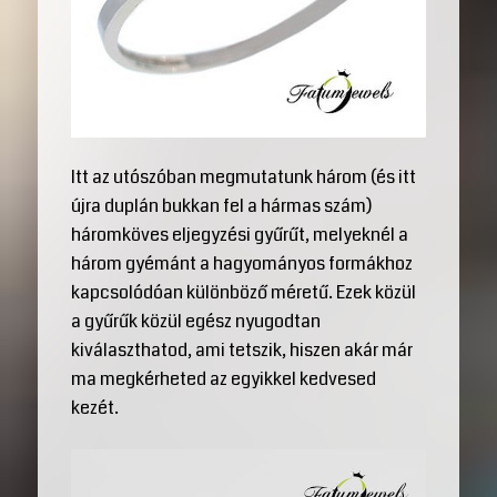
Itt az utószóban megmutatunk három (és itt
újra duplán bukkan fel a hármas szám)
háromköves eljegyzési gyűrűt, melyeknél a
három gyémánt a hagyományos formákhoz
kapcsolódóan különböző méretű. Ezek közül
a gyűrűk közül egész nyugodtan
kiválaszthatod, ami tetszik, hiszen akár már
ma megkérheted az egyikkel kedvesed
kezét.