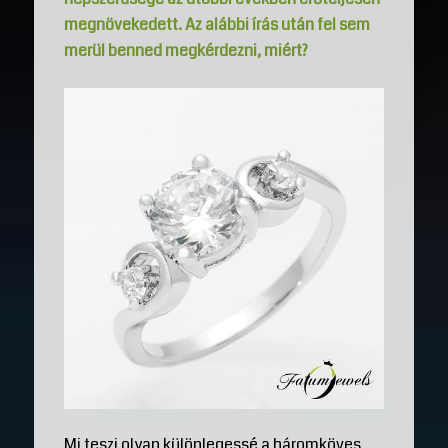
megnövekedett. Az alábbi írás után fel sem
merül benned megkérdezni, miért?
Mi teszi olyan különlegessé a háromköves