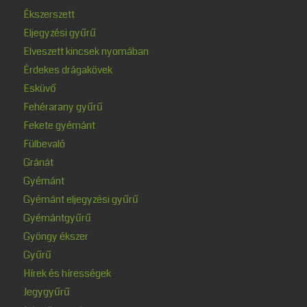
Ékszerszett
Eljegyzési gyűrű
Elveszett kincsek nyomában
Érdekes drágakövek
Esküvő
Fehérarany gyűrű
Fekete gyémánt
Fülbevaló
Gránát
Gyémánt
Gyémánt eljegyzési gyűrű
Gyémántgyűrű
Gyöngy ékszer
Gyűrű
Hírek és hírességek
Jegygyűrű