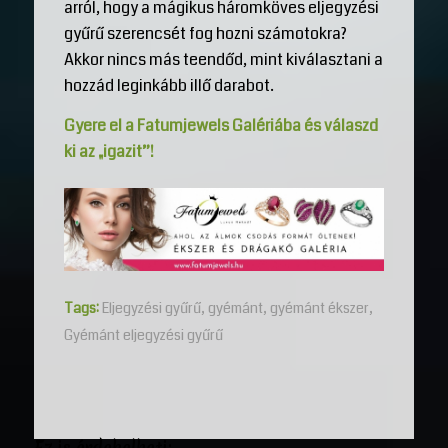
arról, hogy a mágikus háromköves eljegyzési
gyűrű szerencsét fog hozni számotokra?
Akkor nincs más teendőd, mint kiválasztani a
hozzád leginkább illő darabot.
Gyere el a Fatumjewels Galériába és válaszd
ki az „igazit”!
Tags:
Eljegyzési gyűrű
,
gyémánt
,
gyémánt ékszer
,
Gyémánt eljegyzési gyűrű
Ez is érdekelheti: