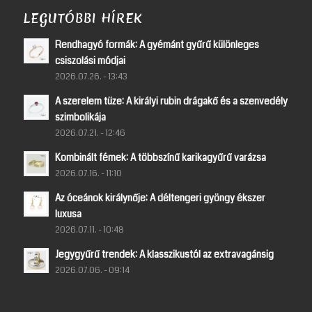
LEGUTÓBBI HÍREK
Rendhagyó formák: A gyémánt gyűrű különleges
csiszolási módjai
2026.07.26. - 13:43
A szerelem tüze: A királyi rubin drágakő és a szenvedély
szimbolikája
2026.07.21. - 12:46
Kombinált fémek: A többszínű karikagyűrű varázsa
2026.07.16. - 11:10
Az óceánok királynője: A déltengeri gyöngy ékszer
luxusa
2026.07.11. - 10:48
Jegygyűrű trendek: A klasszikustól az extravagánsig
2026.07.06. - 09:14