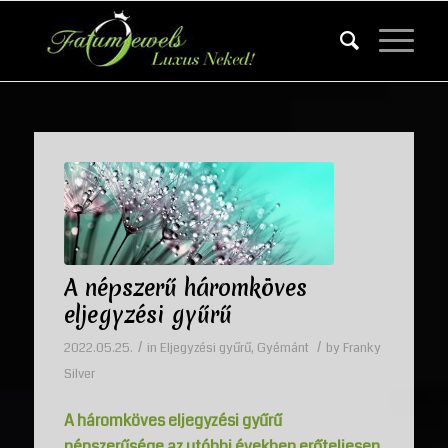
A népszerű háromköves
eljegyzési gyűrű
/
/
2022.05.25.
in
Eljegyzési gyűrű
,
Gyémánt
by
Franky
Silver
A háromköves eljegyzési gyűrű
népszerűsége az utóbbi években erőteljesen