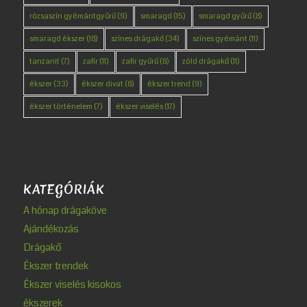
rózsaszín gyémántgyűrű
(9)
smaragd
(15)
smaragd gyűrű
(8)
smaragd ékszer
(18)
színes drágakő
(34)
színes gyémánt
(11)
tanzanit
(7)
zafír
(11)
zafír gyűrű
(8)
zöld drágakő
(11)
ékszer
(33)
ékszer divat
(8)
ékszer trend
(9)
ékszer történelem
(7)
ékszer viselés
(17)
KATEGÓRIÁK
A hónap drágaköve
Ajándékozás
Drágakő
Ékszer trendek
Ékszer viselés kisokos
ékszerek