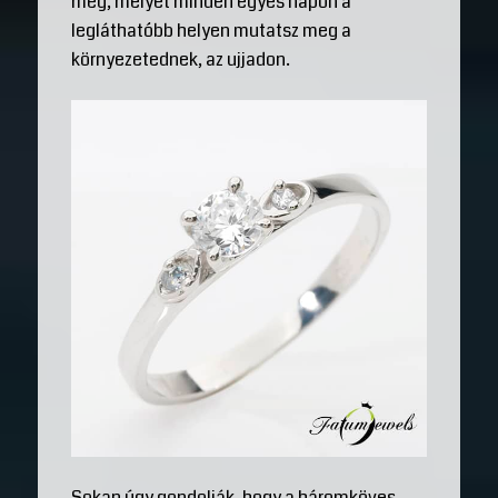
meg, melyet minden egyes napon a
legláthatóbb helyen mutatsz meg a
környezetednek, az ujjadon.
Sokan úgy gondolják, hogy a háromköves