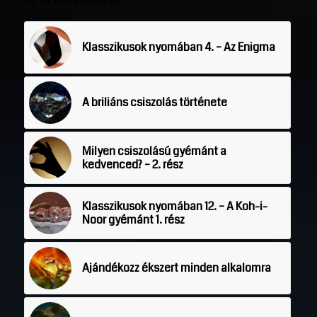
Klasszikusok nyomában 4. – Az Enigma
A briliáns csiszolás története
Milyen csiszolású gyémánt a
kedvenced? – 2. rész
Klasszikusok nyomában 12. – A Koh-i-
Noor gyémánt 1. rész
Ajándékozz ékszert minden alkalomra