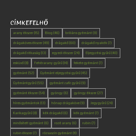
CÍMKEFELHŐ
arany ékszer
(15)
Blog
(46)
briliáns gyémánt
(9)
drágaköves ékszer
(49)
drágakő
(60)
drágakő nyakék
(7)
drágakő ritkaság
(13)
egyedi ékszer
(24)
Eljegyzési gyűrű
(40)
esküvő
(8)
Fehérarany gyűrű
(14)
fekete gyémánt
(7)
gyémánt
(52)
Gyémánt eljegyzési gyűrű
(45)
Gyémántgyűrű
(55)
gyémánt zafír gyűrű
(9)
gyémánt ékszer
(54)
gyöngy
(6)
gyöngy ékszer
(27)
híres gyémántok
(13)
hónap drágaköve
(9)
Jegygyűrű
(24)
Karikagyűrű
(8)
kék drágakő
(6)
kék gyémánt
(7)
minősített gyémánt
(6)
rozé arany
(6)
rubin
(7)
rubin ékszer
(7)
rózsaszín gyémánt
(11)