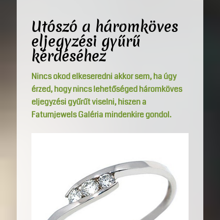
Utószó a háromköves
eljegyzési gyűrű
kérdéséhez
Nincs okod elkeseredni akkor sem, ha úgy
érzed, hogy nincs lehetőséged háromköves
eljegyzési gyűrűt viselni, hiszen a
Fatumjewels Galéria mindenkire gondol.