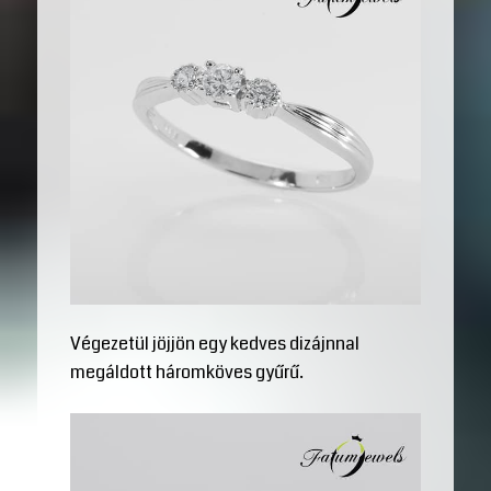
Végezetül jöjjön egy kedves dizájnnal
megáldott háromköves gyűrű.