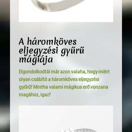
A háromköves
eljegyzési gyűrű
mágiája
Elgondolkodtál már azon valaha, hogy miért
olyan csábító a háromköves eljegyzési
gyűrű? Mintha valami mágikus erő vonzana
magához, igaz?