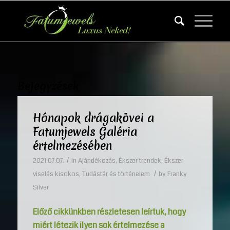
Bejegyzések
Hónapok drágakövei a
Fatumjewels Galéria
értelmezésében
/
2021.07.07.
in
Ajándékozás
,
Ékszer trendek
,
Ékszer
/
viselés kisokos
,
Tudástár és történelem
by
Franky
Silver
Előző cikkünkben részletesen leírtuk, hogy
miért létezik ilyen sok értelmezése a