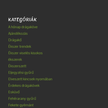
KATEGÓRIÁK
A hónap drágaköve
Ajándékozás
Drágakő
Ékszer trendek
Ékszer viselés kisokos
ékszerek
Ékszerszett
Eljegyzési gyűrű
Elveszett kincsek nyomában
Érdekes drágakövek
Esküvő
Fehérarany gyűrű
Fekete gyémánt