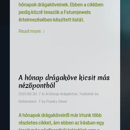
hónapok drágaköveinek. Ebben a cikkben
pedig közzé tesszük a Fatumjewels
értelmezésében készített listát.
Read more
A hónap drágaköve kicsit más
nézőpontból
/
2021.06.30.
in
A hónap drágaköve
,
Tudástár és
/
történelem
by
Franky Silver
A hónapok drágaköveiről már írtunk több
részletes cikket, ám ebben az írásban egy