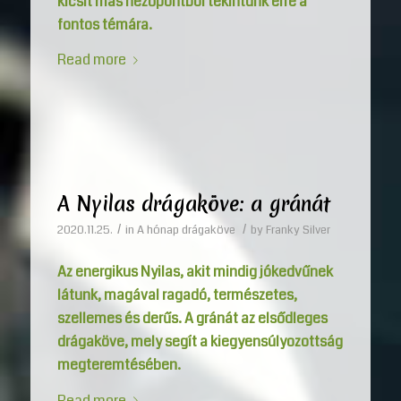
kicsit más nézőpontból tekintünk erre a
fontos témára.
Read more
A Nyilas drágaköve: a gránát
/
/
2020.11.25.
in
A hónap drágaköve
by
Franky Silver
Az energikus Nyilas, akit mindig jókedvűnek
látunk, magával ragadó, természetes,
szellemes és derűs. A gránát az elsődleges
drágaköve, mely segít a kiegyensúlyozottság
megteremtésében.
Read more