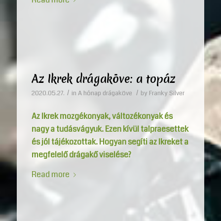
Az Ikrek drágaköve: a topáz
/
/
2020.05.27.
in
A hónap drágaköve
by
Franky Silver
Az Ikrek mozgékonyak, változékonyak és
nagy a tudásvágyuk. Ezen kívül talpraesettek
és jól tájékozottak. Hogyan segíti az Ikreket a
megfelelő drágakő viselése?
Read more