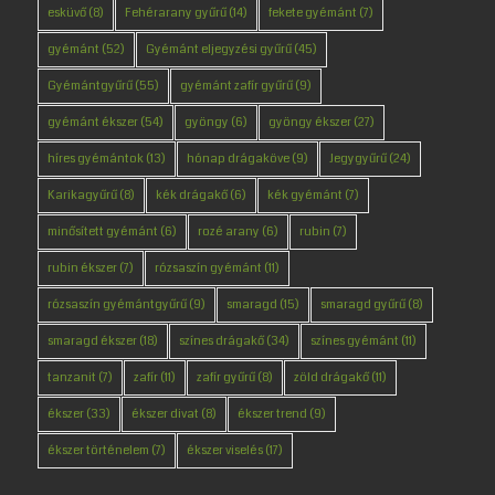
esküvő
(8)
Fehérarany gyűrű
(14)
fekete gyémánt
(7)
gyémánt
(52)
Gyémánt eljegyzési gyűrű
(45)
Gyémántgyűrű
(55)
gyémánt zafír gyűrű
(9)
gyémánt ékszer
(54)
gyöngy
(6)
gyöngy ékszer
(27)
híres gyémántok
(13)
hónap drágaköve
(9)
Jegygyűrű
(24)
Karikagyűrű
(8)
kék drágakő
(6)
kék gyémánt
(7)
minősített gyémánt
(6)
rozé arany
(6)
rubin
(7)
rubin ékszer
(7)
rózsaszín gyémánt
(11)
rózsaszín gyémántgyűrű
(9)
smaragd
(15)
smaragd gyűrű
(8)
smaragd ékszer
(18)
színes drágakő
(34)
színes gyémánt
(11)
tanzanit
(7)
zafír
(11)
zafír gyűrű
(8)
zöld drágakő
(11)
ékszer
(33)
ékszer divat
(8)
ékszer trend
(9)
ékszer történelem
(7)
ékszer viselés
(17)