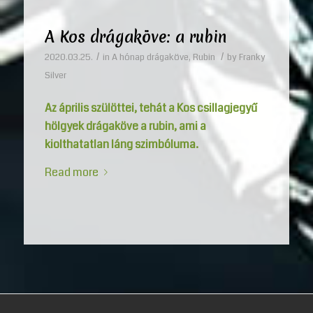
A Kos drágaköve: a rubin
/
/
2020.03.25.
in
A hónap drágaköve
,
Rubin
by
Franky
Silver
Az április szülöttei, tehát a Kos csillagjegyű
hölgyek drágaköve a rubin, ami a
kiolthatatlan láng szimbóluma.
Read more