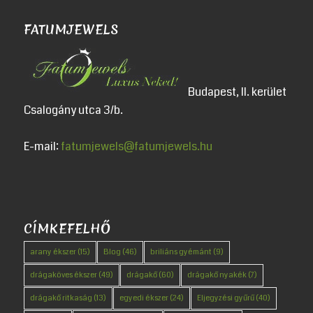
FATUMJEWELS
Budapest, II. kerület
Csalogány utca 3/b.
E-mail:
fatumjewels@fatumjewels.hu
CÍMKEFELHŐ
arany ékszer
(15)
Blog
(46)
briliáns gyémánt
(9)
drágaköves ékszer
(49)
drágakő
(60)
drágakő nyakék
(7)
drágakő ritkaság
(13)
egyedi ékszer
(24)
Eljegyzési gyűrű
(40)