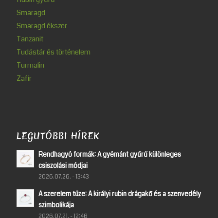
Smaragd
Smaragd ékszer
Tanzanit
Tudástár és történelem
Turmalin
Zafír
LEGUTÓBBI HÍREK
Rendhagyó formák: A gyémánt gyűrű különleges
csiszolási módjai
2026.07.26. - 13:43
A szerelem tüze: A királyi rubin drágakő és a szenvedély
szimbolikája
2026.07.21. - 12:46