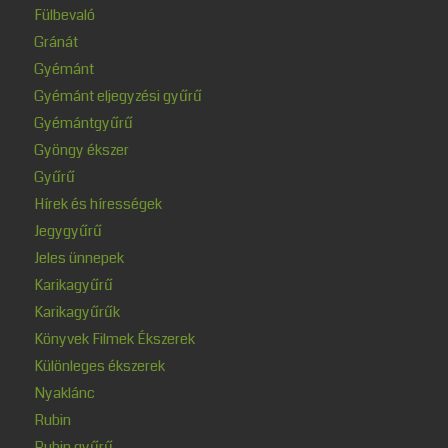
Fülbevaló
Gránát
Gyémánt
Gyémánt eljegyzési gyűrű
Gyémántgyűrű
Gyöngy ékszer
Gyűrű
Hírek és hírességek
Jegygyűrű
Jeles ünnepek
Karikagyűrű
Karikagyűrűk
Könyvek Filmek Ékszerek
Különleges ékszerek
Nyaklánc
Rubin
Rubin gyűrű