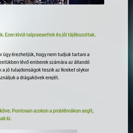
Ezen kívül talpraesettek és jól tájékozottak.
r úgy érezhetjük, hogy nem tudjuk tartani a
yezetükben lévő emberek számára az állandó
 jó tulajdonságok teszik az Ikreket olykor
sználjuk a drágakövek erejét.
aköve. Pontosan azokon a problémákon segít,
ak ki.