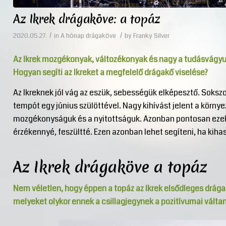
Az Ikrek drágaköve: a topáz
/
/
2020.05.27.
in
A hónap drágaköve
by
Franky Silver
Az Ikrek mozgékonyak, változékonyak és nagy a tudásvágyuk. 
Hogyan segíti az Ikreket a megfelelő drágakő viselése?
Az Ikreknek jól vág az eszük, sebességük elképesztő. Sokszo
tempót egy június szülöttével. Nagy kihívást jelent a körn
mozgékonyságuk és a nyitottságuk. Azonban pontosan ezek a
érzékennyé, feszültté. Ezen azonban lehet segíteni, ha kiha
Az Ikrek drágaköve a topáz
Nem véletlen, hogy éppen a topáz az Ikrek elsődleges drág
melyeket olykor ennek a csillagjegynek a pozitívumai váltan