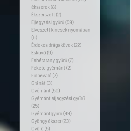
ékszerek
(8)
Ékszerszett
(2)
Eljegyzési gyűrű
(59)
Elveszett kincsek nyomában
(6)
Érdekes drágakövek
(22)
Esküvő
(9)
Fehérarany gyűrű
(7)
Fekete gyémánt
(2)
Fülbevaló
(2)
Gránát
(3)
Gyémánt
(50)
Gyémánt eljegyzési gyűrű
(25)
Gyémántgyűrű
(49)
Gyöngy ékszer
(23)
Gyűrű
(5)