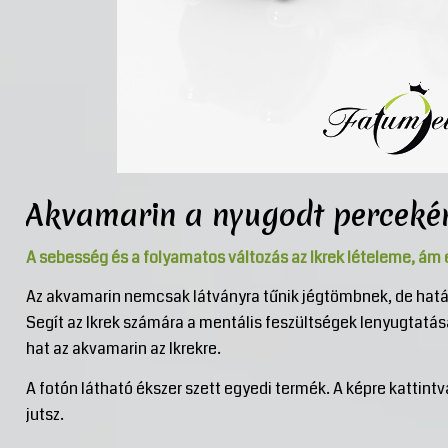
Akvamarin a nyugodt perceké
A sebesség és a folyamatos változás az Ikrek lételeme, ám 
Az akvamarin nemcsak látványra tűnik jégtömbnek, de hatás
Segít az Ikrek számára a mentális feszültségek lenyugtatás
hat az akvamarin az Ikrekre.
A fotón látható ékszer szett egyedi termék. A képre kattint
jutsz.