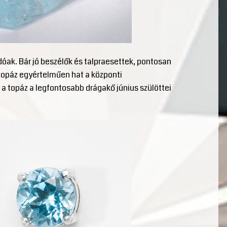
ak. Bár jó beszélők és talpraesettek, pontosan
 topáz egyértelműen hat a központi
 a topáz a legfontosabb drágakő június szülöttei