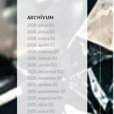
ARCHÍVUM
2026. július
(6)
2026. június
(6)
2026. május
(4)
2026. április
(7)
2026. március
(8)
2026. február
(6)
2026. január
(10)
2025. december
(12)
2025. november
(6)
2025. október
(6)
2025. szeptember
(6)
2025. augusztus
(6)
2025. július
(6)
2025. június
(6)