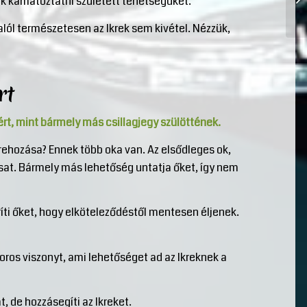
ák kamatoztatni született tehetségüket.
lól természetesen az Ikrek sem kivétel. Nézzük,
rt
ért, mint bármely más csillagjegy szülöttének.
trehozása? Ennek több oka van. Az elsődleges ok,
sat. Bármely más lehetőség untatja őket, így nem
íti őket, hogy elköteleződéstől mentesen éljenek.
oros viszonyt, ami lehetőséget ad az Ikreknek a
 de hozzásegíti az Ikreket.