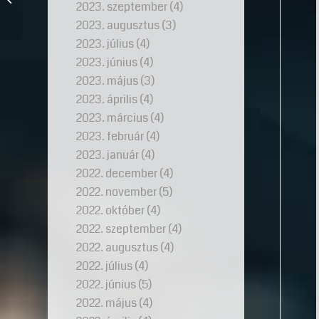
2023. szeptember
(4)
különbözőségei 1.
2023. augusztus
(3)
2023. július
(4)
2023. június
(4)
2023. május
(3)
2023. április
(4)
2023. március
(4)
2023. február
(4)
2023. január
(4)
2022. december
(4)
2022. november
(5)
2022. október
(4)
2022. szeptember
(4)
2022. augusztus
(4)
2022. július
(4)
2022. június
(5)
2022. május
(4)