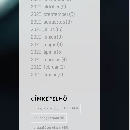
2020. október
(5)
2020. szeptember
(5)
2020. augusztus
(6)
2020. július
(15)
2020. június
(3)
2020. május
(4)
2020. április
(5)
2020. március
(4)
2020. február
(2)
2020. január
(4)
CÍMKEFELHŐ
arany ékszer
(15)
Blog
(46)
briliáns gyémánt
(9)
drágaköves ékszer
(49)