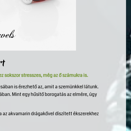
rt
ez sokszor stresszes, még az ő számukra is.
ában is érezhető az, amit a szemünkkel látunk.
ában. Mint egy hűsítő borogatás az elmére, úgy
va az akvamarin drágakővel díszített ékszerekhez