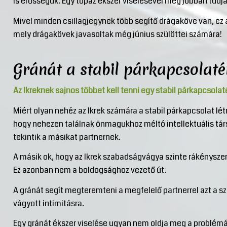
is erősségük. Egy topáz ékszer viselésével még jobban tudj
Mivel minden csillagjegynek több segítő drágaköve van, ez a
mely drágakövek javasoltak még június szülöttei számára!
Gránát a stabil párkapcsolaté
Az Ikreknek sajnos többet kell tenni egy stabil párkapcsolat
Miért olyan nehéz az Ikrek számára a stabil párkapcsolat lé
hogy nehezen találnak önmagukhoz méltó intellektuális tár
tekintik a másikat partnernek.
A másik ok, hogy az Ikrek szabadságvágya szinte rákényszer
Ez azonban nem a boldogsághoz vezető út.
A gránát segít megteremteni a megfelelő partnerrel azt a sz
vágyott intimitásra.
Egy gránát ékszer viselése ugyan nem oldja meg a problémát,