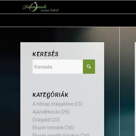
KERESÉS
KATEGÓRIÁK
A hónap drágaköve
(13)
Ajándékozás
(26)
Drágakő
(22)
Ékszer trendek
(36)
Ékszer viselés kisokos
(34)