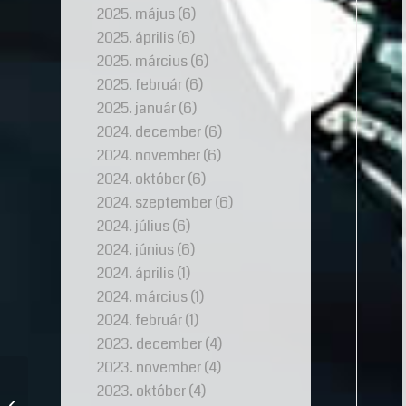
2025. május
(6)
2025. április
(6)
2025. március
(6)
2025. február
(6)
2025. január
(6)
2024. december
(6)
2024. november
(6)
2024. október
(6)
2024. szeptember
(6)
2024. július
(6)
2024. június
(6)
2024. április
(1)
2024. március
(1)
2024. február
(1)
2023. december
(4)
2023. november
(4)
Gyémántgyűrűk – az
2023. október
(4)
eljegyzési gyűrűk