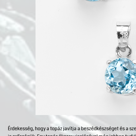
Érdekesség, hogy a topáz javítja a beszédkészséget és a s