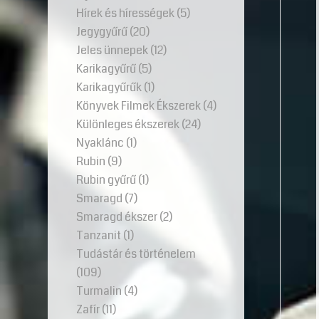
Hírek és hírességek
(5)
Jegygyűrű
(20)
Jeles ünnepek
(12)
Karikagyűrű
(5)
Karikagyűrűk
(1)
Könyvek Filmek Ékszerek
(4)
Különleges ékszerek
(24)
Nyaklánc
(1)
Rubin
(9)
Rubin gyűrű
(1)
Smaragd
(7)
Smaragd ékszer
(2)
Tanzanit
(1)
Tudástár és történelem
(109)
Turmalin
(4)
Zafír
(11)