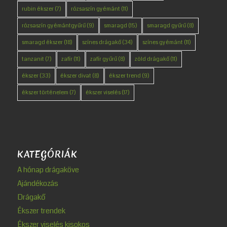
rubin ékszer
(7)
rózsaszín gyémánt
(11)
rózsaszín gyémántgyűrű
(9)
smaragd
(15)
smaragd gyűrű
(8)
smaragd ékszer
(18)
színes drágakő
(34)
színes gyémánt
(11)
tanzanit
(7)
zafír
(11)
zafír gyűrű
(8)
zöld drágakő
(11)
ékszer
(33)
ékszer divat
(8)
ékszer trend
(9)
ékszer történelem
(7)
ékszer viselés
(17)
KATEGÓRIÁK
A hónap drágaköve
Ajándékozás
Drágakő
Ékszer trendek
Ékszer viselés kisokos