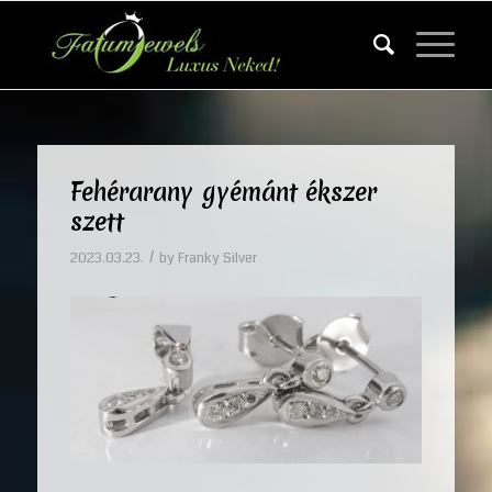
Fehérarany gyémánt ékszer
szett
/
2023.03.23.
by
Franky Silver