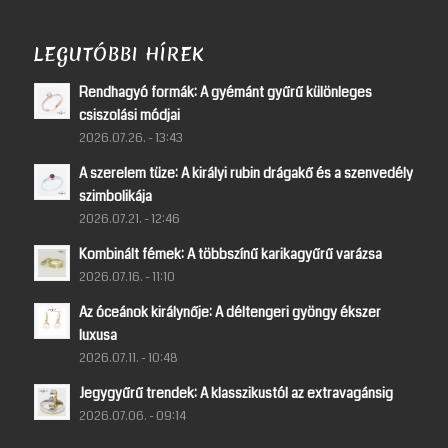
LEGUTÓBBI HÍREK
Rendhagyó formák: A gyémánt gyűrű különleges
csiszolási módjai
2026.07.26. - 13:43
A szerelem tüze: A királyi rubin drágakő és a szenvedély
szimbolikája
2026.07.21. - 12:46
Kombinált fémek: A többszínű karikagyűrű varázsa
2026.07.16. - 11:10
Az óceánok királynője: A déltengeri gyöngy ékszer
luxusa
2026.07.11. - 10:48
Jegygyűrű trendek: A klasszikustól az extravagánsig
2026.07.06. - 09:14