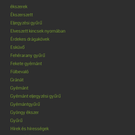
ékszerek
Ékszerszett
Eljegyzési gyűrű
Elveszett kincsek nyomában
Érdekes drágakövek
Esküvő
Fehérarany gyűrű
Fekete gyémánt
Fülbevaló
Gránát
Gyémánt
Gyémánt eljegyzési gyűrű
Gyémántgyűrű
Gyöngy ékszer
Gyűrű
Hírek és hírességek