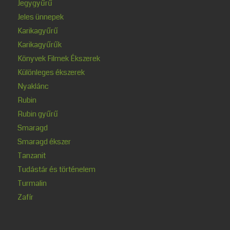
Jegygyűrű
Jeles ünnepek
Karikagyűrű
Karikagyűrűk
Könyvek Filmek Ékszerek
Különleges ékszerek
Nyaklánc
Rubin
Rubin gyűrű
Smaragd
Smaragd ékszer
Tanzanit
Tudástár és történelem
Turmalin
Zafír