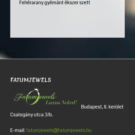
Fehérarany gyémánt ékszer szett
FATUMJEWELS
Budapest, II. kerület
Csalogány utca 3/b.
E-mail:
fatumjewels@fatumjewels.hu