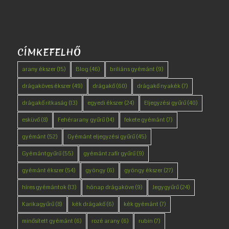
CÍMKEFELHŐ
arany ékszer
(15)
Blog
(46)
briliáns gyémánt
(9)
drágaköves ékszer
(49)
drágakő
(60)
drágakő nyakék
(7)
drágakő ritkaság
(13)
egyedi ékszer
(24)
Eljegyzési gyűrű
(40)
esküvő
(8)
Fehérarany gyűrű
(14)
fekete gyémánt
(7)
gyémánt
(52)
Gyémánt eljegyzési gyűrű
(45)
Gyémántgyűrű
(55)
gyémánt zafír gyűrű
(9)
gyémánt ékszer
(54)
gyöngy
(6)
gyöngy ékszer
(27)
híres gyémántok
(13)
hónap drágaköve
(9)
Jegygyűrű
(24)
Karikagyűrű
(8)
kék drágakő
(6)
kék gyémánt
(7)
minősített gyémánt
(6)
rozé arany
(6)
rubin
(7)