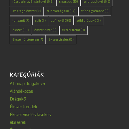
rózsaszín gyémántgyűrű
(9)
smaragd
(15)
smaragd gyűrű
(8)
smaragd ékszer
(18)
színes drágakő
(34)
színes gyémánt
(11)
tanzanit
(7)
zafír
(11)
zafír gyűrű
(8)
zöld drágakő
(11)
ékszer
(33)
ékszer divat
(8)
ékszer trend
(9)
ékszer történelem
(7)
ékszer viselés
(17)
KATEGÓRIÁK
A hónap drágaköve
Ajándékozás
Drágakő
Ékszer trendek
Ékszer viselés kisokos
ékszerek