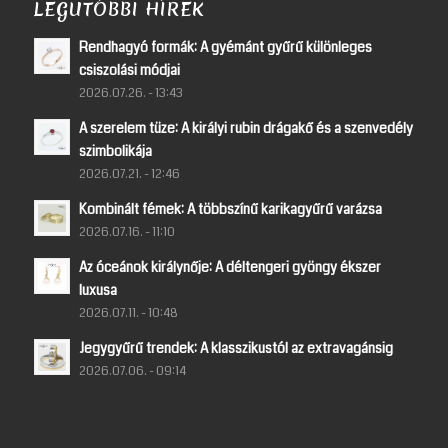
LEGUTÓBBI HÍREK
Rendhagyó formák: A gyémánt gyűrű különleges
csiszolási módjai
2026.07.26. - 13:43
A szerelem tüze: A királyi rubin drágakő és a szenvedély
szimbolikája
2026.07.21. - 12:46
Kombinált fémek: A többszínű karikagyűrű varázsa
2026.07.16. - 11:10
Az óceánok királynője: A déltengeri gyöngy ékszer
luxusa
2026.07.11. - 10:48
Jegygyűrű trendek: A klasszikustól az extravagánsig
2026.07.06. - 09:14