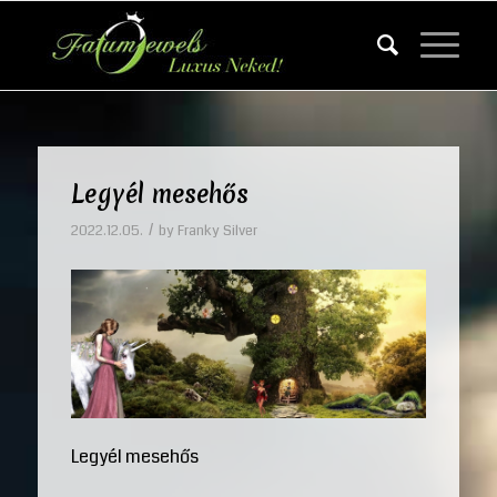
Legyél mesehős
/
2022.12.05.
by
Franky Silver
Legyél mesehős