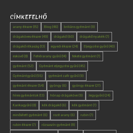
CÍMKEFELHŐ
arany ékszer
(15)
Blog
(46)
briliáns gyémánt
(9)
drágaköves ékszer
(49)
drágakő
(60)
drágakő nyakék
(7)
drágakő ritkaság
(13)
egyedi ékszer
(24)
Eljegyzési gyűrű
(40)
esküvő
(8)
Fehérarany gyűrű
(14)
fekete gyémánt
(7)
gyémánt
(52)
Gyémánt eljegyzési gyűrű
(45)
Gyémántgyűrű
(55)
gyémánt zafír gyűrű
(9)
gyémánt ékszer
(54)
gyöngy
(6)
gyöngy ékszer
(27)
híres gyémántok
(13)
hónap drágaköve
(9)
Jegygyűrű
(24)
Karikagyűrű
(8)
kék drágakő
(6)
kék gyémánt
(7)
minősített gyémánt
(6)
rozé arany
(6)
rubin
(7)
rubin ékszer
(7)
rózsaszín gyémánt
(11)