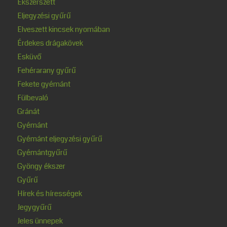
Ékszerszett
Eljegyzési gyűrű
Elveszett kincsek nyomában
Érdekes drágakövek
Esküvő
Fehérarany gyűrű
Fekete gyémánt
Fülbevaló
Gránát
Gyémánt
Gyémánt eljegyzési gyűrű
Gyémántgyűrű
Gyöngy ékszer
Gyűrű
Hírek és hírességek
Jegygyűrű
Jeles ünnepek