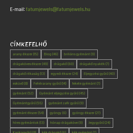
E-mail:
fatumjewels@fatumjewels.hu
CÍMKEFELHŐ
arany ékszer
(15)
Blog
(46)
briliáns gyémánt
(9)
drágaköves ékszer
(49)
drágakő
(60)
drágakő nyakék
(7)
drágakő ritkaság
(13)
egyedi ékszer
(24)
Eljegyzési gyűrű
(40)
esküvő
(8)
Fehérarany gyűrű
(14)
fekete gyémánt
(7)
gyémánt
(52)
Gyémánt eljegyzési gyűrű
(45)
Gyémántgyűrű
(55)
gyémánt zafír gyűrű
(9)
gyémánt ékszer
(54)
gyöngy
(6)
gyöngy ékszer
(27)
híres gyémántok
(13)
hónap drágaköve
(9)
Jegygyűrű
(24)
Karikagyűrű
(8)
kék drágakő
(6)
kék gyémánt
(7)