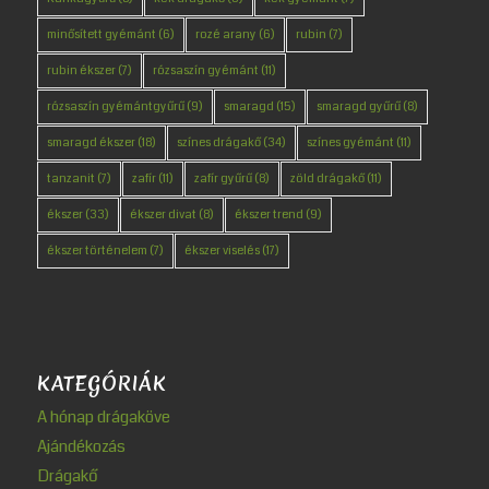
minősített gyémánt
(6)
rozé arany
(6)
rubin
(7)
rubin ékszer
(7)
rózsaszín gyémánt
(11)
rózsaszín gyémántgyűrű
(9)
smaragd
(15)
smaragd gyűrű
(8)
smaragd ékszer
(18)
színes drágakő
(34)
színes gyémánt
(11)
tanzanit
(7)
zafír
(11)
zafír gyűrű
(8)
zöld drágakő
(11)
ékszer
(33)
ékszer divat
(8)
ékszer trend
(9)
ékszer történelem
(7)
ékszer viselés
(17)
KATEGÓRIÁK
A hónap drágaköve
Ajándékozás
Drágakő