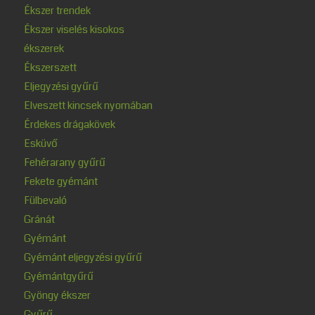
Ékszer trendek
Ékszer viselés kisokos
ékszerek
Ékszerszett
Eljegyzési gyűrű
Elveszett kincsek nyomában
Érdekes drágakövek
Esküvő
Fehérarany gyűrű
Fekete gyémánt
Fülbevaló
Gránát
Gyémánt
Gyémánt eljegyzési gyűrű
Gyémántgyűrű
Gyöngy ékszer
Gyűrű