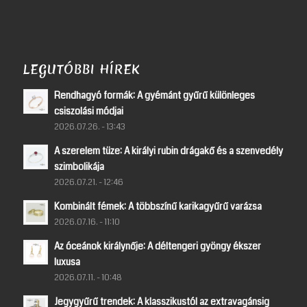
LEGUTÓBBI HÍREK
Rendhagyó formák: A gyémánt gyűrű különleges
csiszolási módjai
2026.07.26. - 13:43
A szerelem tüze: A királyi rubin drágakő és a szenvedély
szimbolikája
2026.07.21. - 12:46
Kombinált fémek: A többszínű karikagyűrű varázsa
2026.07.16. - 11:10
Az óceánok királynője: A déltengeri gyöngy ékszer
luxusa
2026.07.11. - 10:48
Jegygyűrű trendek: A klasszikustól az extravagánsig