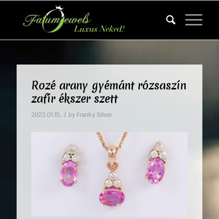
Rozé arany gyémánt rózsaszín
zafír ékszer szett
/
2023.01.15.
by
Franky Silver