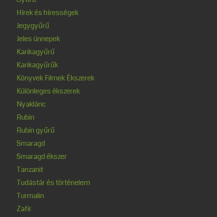
Hírek és hírességek
Jegygyűrű
Jeles ünnepek
Karikagyűrű
Karikagyűrűk
Könyvek Filmek Ékszerek
Különleges ékszerek
Nyaklánc
Rubin
Rubin gyűrű
Smaragd
Smaragd ékszer
Tanzanit
Tudástár és történelem
Turmalin
Zafír