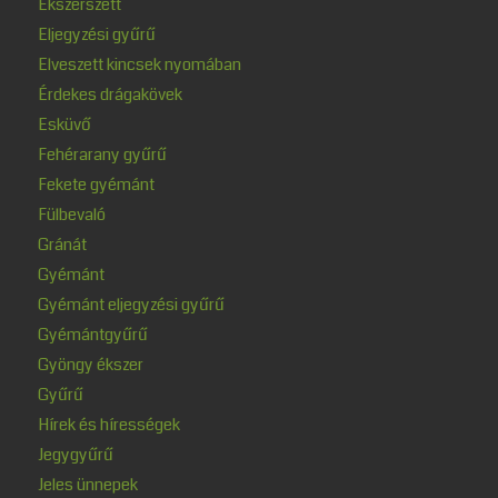
Ékszerszett
Eljegyzési gyűrű
Elveszett kincsek nyomában
Érdekes drágakövek
Esküvő
Fehérarany gyűrű
Fekete gyémánt
Fülbevaló
Gránát
Gyémánt
Gyémánt eljegyzési gyűrű
Gyémántgyűrű
Gyöngy ékszer
Gyűrű
Hírek és hírességek
Jegygyűrű
Jeles ünnepek