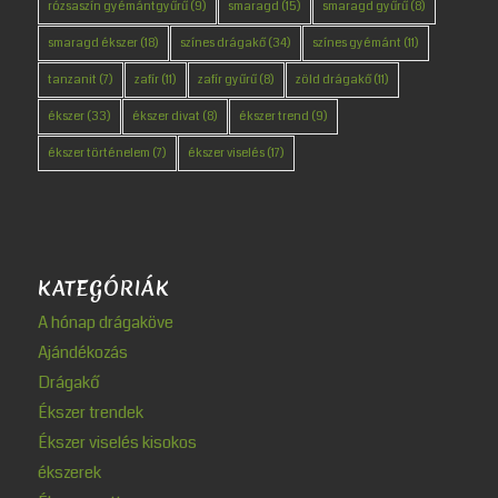
rózsaszín gyémántgyűrű
(9)
smaragd
(15)
smaragd gyűrű
(8)
smaragd ékszer
(18)
színes drágakő
(34)
színes gyémánt
(11)
tanzanit
(7)
zafír
(11)
zafír gyűrű
(8)
zöld drágakő
(11)
ékszer
(33)
ékszer divat
(8)
ékszer trend
(9)
ékszer történelem
(7)
ékszer viselés
(17)
KATEGÓRIÁK
A hónap drágaköve
Ajándékozás
Drágakő
Ékszer trendek
Ékszer viselés kisokos
ékszerek