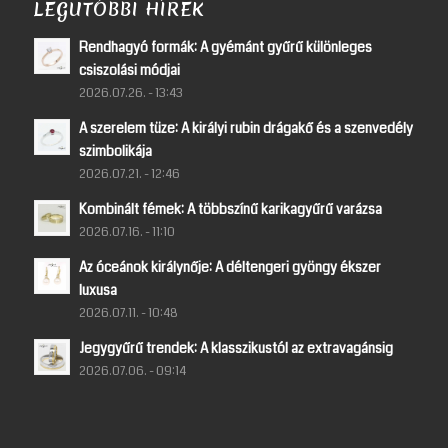
LEGUTÓBBI HÍREK
Rendhagyó formák: A gyémánt gyűrű különleges
csiszolási módjai
2026.07.26. - 13:43
A szerelem tüze: A királyi rubin drágakő és a szenvedély
szimbolikája
2026.07.21. - 12:46
Kombinált fémek: A többszínű karikagyűrű varázsa
2026.07.16. - 11:10
Az óceánok királynője: A déltengeri gyöngy ékszer
luxusa
2026.07.11. - 10:48
Jegygyűrű trendek: A klasszikustól az extravagánsig
2026.07.06. - 09:14