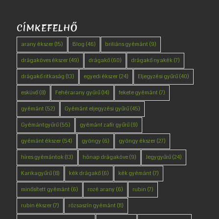
CÍMKEFELHŐ
arany ékszer
(15)
Blog
(46)
briliáns gyémánt
(9)
drágaköves ékszer
(49)
drágakő
(60)
drágakő nyakék
(7)
drágakő ritkaság
(13)
egyedi ékszer
(24)
Eljegyzési gyűrű
(40)
esküvő
(8)
Fehérarany gyűrű
(14)
fekete gyémánt
(7)
gyémánt
(52)
Gyémánt eljegyzési gyűrű
(45)
Gyémántgyűrű
(55)
gyémánt zafír gyűrű
(9)
gyémánt ékszer
(54)
gyöngy
(6)
gyöngy ékszer
(27)
híres gyémántok
(13)
hónap drágaköve
(9)
Jegygyűrű
(24)
Karikagyűrű
(8)
kék drágakő
(6)
kék gyémánt
(7)
minősített gyémánt
(6)
rozé arany
(6)
rubin
(7)
rubin ékszer
(7)
rózsaszín gyémánt
(11)