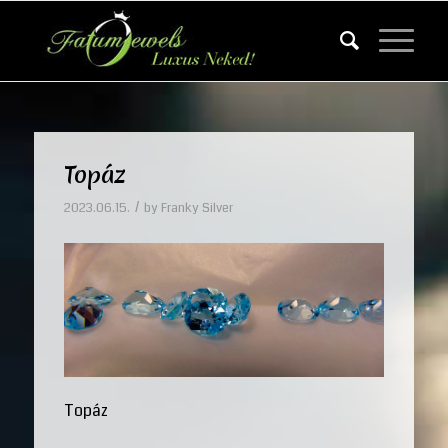
Topáz
/
2023.06.15.
by
Franky Silver
Topáz