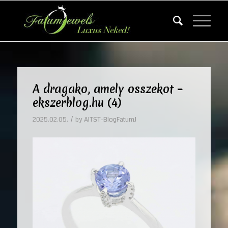
A dragako, amely osszekot –
ekszerblog.hu (4)
/
2025.02.05.
by
AITST-BlogFatumJ