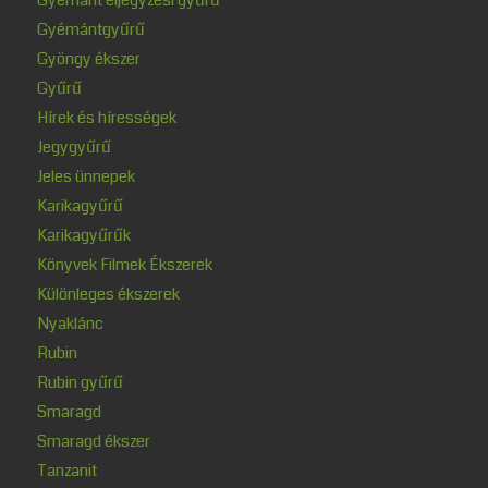
Gyémántgyűrű
Gyöngy ékszer
Gyűrű
Hírek és hírességek
Jegygyűrű
Jeles ünnepek
Karikagyűrű
Karikagyűrűk
Könyvek Filmek Ékszerek
Különleges ékszerek
Nyaklánc
Rubin
Rubin gyűrű
Smaragd
Smaragd ékszer
Tanzanit