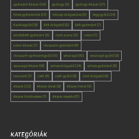
gyémánt ékszer
(54)
gyöngy
(6)
gyöngy ékszer
(27)
híres gyémántok
(13)
hónap drágaköve
(9)
Jegygyűrű
(24)
Karikagyűrű
(8)
kék drágakő
(6)
kék gyémánt
(7)
minősített gyémánt
(6)
rozé arany
(6)
rubin
(7)
rubin ékszer
(7)
rózsaszín gyémánt
(11)
rózsaszín gyémántgyűrű
(9)
smaragd
(15)
smaragd gyűrű
(8)
smaragd ékszer
(18)
színes drágakő
(34)
színes gyémánt
(11)
tanzanit
(7)
zafír
(11)
zafír gyűrű
(8)
zöld drágakő
(11)
ékszer
(33)
ékszer divat
(8)
ékszer trend
(9)
ékszer történelem
(7)
ékszer viselés
(17)
KATEGÓRIÁK