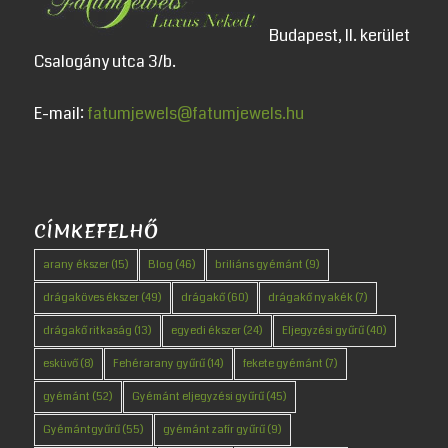
Budapest, II. kerület
Csalogány utca 3/b.
E-mail:
fatumjewels@fatumjewels.hu
CÍMKEFELHŐ
arany ékszer
(15)
Blog
(46)
briliáns gyémánt
(9)
drágaköves ékszer
(49)
drágakő
(60)
drágakő nyakék
(7)
drágakő ritkaság
(13)
egyedi ékszer
(24)
Eljegyzési gyűrű
(40)
esküvő
(8)
Fehérarany gyűrű
(14)
fekete gyémánt
(7)
gyémánt
(52)
Gyémánt eljegyzési gyűrű
(45)
Gyémántgyűrű
(55)
gyémánt zafír gyűrű
(9)