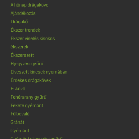
A hónap drágaköve
Ajándékozás
Drágakő
Ékszer trendek
Ékszer viselés kisokos
ékszerek
Ékszerszett
Eljegyzési gyűrű
Elveszett kincsek nyomában
Érdekes drágakövek
Esküvő
Fehérarany gyűrű
Fekete gyémánt
Fülbevaló
Gránát
Gyémánt
Gyémánt eljegyzési gyűrű