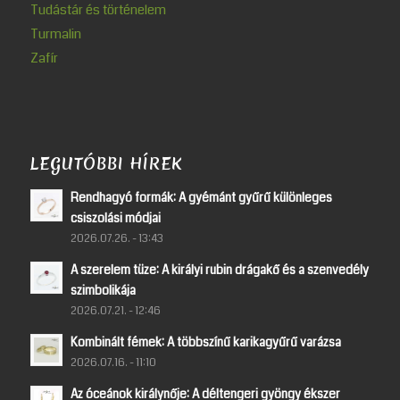
Tudástár és történelem
Turmalin
Zafír
LEGUTÓBBI HÍREK
Rendhagyó formák: A gyémánt gyűrű különleges
csiszolási módjai
2026.07.26. - 13:43
A szerelem tüze: A királyi rubin drágakő és a szenvedély
szimbolikája
2026.07.21. - 12:46
Kombinált fémek: A többszínű karikagyűrű varázsa
2026.07.16. - 11:10
Az óceánok királynője: A déltengeri gyöngy ékszer