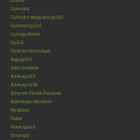
Gránát
Gyémánt
Gyémánt eljegyzési gyűrű
Gyémántgyűrű
Gyöngy ékszer
Gyűrű
Hírek és hírességek
Jegygyűrű
Jeles ünnepek
Karikagyűrű
Karikagyűrűk
Könyvek Filmek Ékszerek
Különleges ékszerek
Nyaklánc
Rubin
Rubin gyűrű
Smaragd