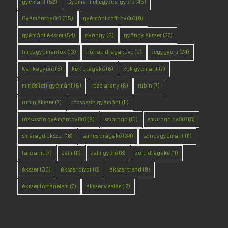
gyémánt
(52)
Gyémánt eljegyzési gyűrű
(45)
Gyémántgyűrű
(55)
gyémánt zafír gyűrű
(9)
gyémánt ékszer
(54)
gyöngy
(6)
gyöngy ékszer
(27)
híres gyémántok
(13)
hónap drágaköve
(9)
Jegygyűrű
(24)
Karikagyűrű
(8)
kék drágakő
(6)
kék gyémánt
(7)
minősített gyémánt
(6)
rozé arany
(6)
rubin
(7)
rubin ékszer
(7)
rózsaszín gyémánt
(11)
rózsaszín gyémántgyűrű
(9)
smaragd
(15)
smaragd gyűrű
(8)
smaragd ékszer
(18)
színes drágakő
(34)
színes gyémánt
(11)
tanzanit
(7)
zafír
(11)
zafír gyűrű
(8)
zöld drágakő
(11)
ékszer
(33)
ékszer divat
(8)
ékszer trend
(9)
ékszer történelem
(7)
ékszer viselés
(17)