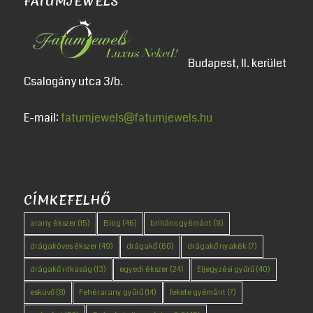
FATUMJEWELS
Budapest, II. kerület
Csalogány utca 3/b.
E-mail:
fatumjewels@fatumjewels.hu
CÍMKEFELHŐ
arany ékszer
(15)
Blog
(46)
briliáns gyémánt
(9)
drágaköves ékszer
(49)
drágakő
(60)
drágakő nyakék
(7)
drágakő ritkaság
(13)
egyedi ékszer
(24)
Eljegyzési gyűrű
(40)
esküvő
(8)
Fehérarany gyűrű
(14)
fekete gyémánt
(7)