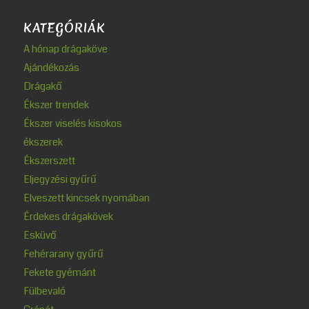
KATEGÓRIÁK
A hónap drágaköve
Ajándékozás
Drágakő
Ékszer trendek
Ékszer viselés kisokos
ékszerek
Ékszerszett
Eljegyzési gyűrű
Elveszett kincsek nyomában
Érdekes drágakövek
Esküvő
Fehérarany gyűrű
Fekete gyémánt
Fülbevaló