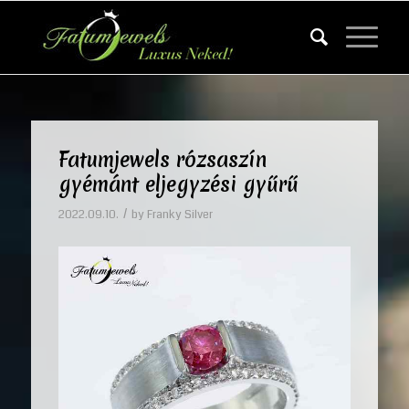
Fatumjewels rózsaszín
gyémánt eljegyzési gyűrű
/
2022.09.10.
by
Franky Silver