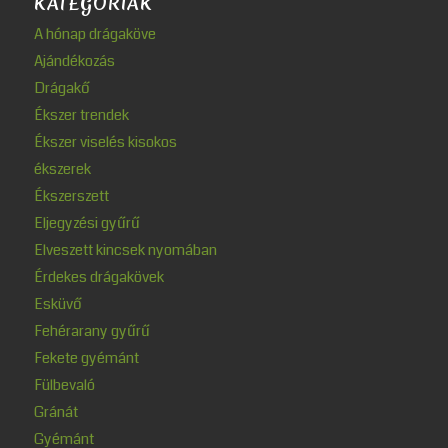
KATEGÓRIÁK
A hónap drágaköve
Ajándékozás
Drágakő
Ékszer trendek
Ékszer viselés kisokos
ékszerek
Ékszerszett
Eljegyzési gyűrű
Elveszett kincsek nyomában
Érdekes drágakövek
Esküvő
Fehérarany gyűrű
Fekete gyémánt
Fülbevaló
Gránát
Gyémánt