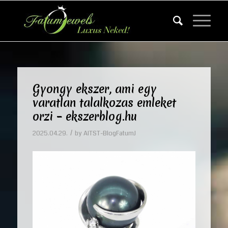
Gyongy ekszer, ami egy
varatlan talalkozas emleket
orzi – ekszerblog.hu
/
2025.04.29.
by
AITST-BlogFatumJ