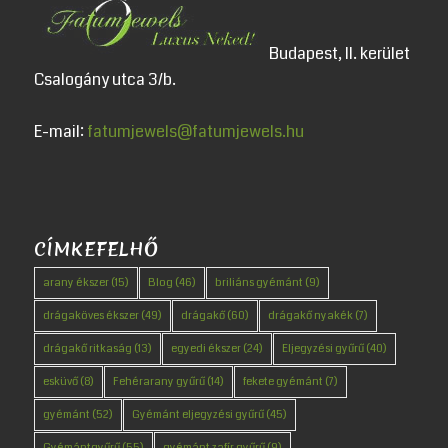
Budapest, II. kerület
Csalogány utca 3/b.
E-mail:
fatumjewels@fatumjewels.hu
CÍMKEFELHŐ
arany ékszer
(15)
Blog
(46)
briliáns gyémánt
(9)
drágaköves ékszer
(49)
drágakő
(60)
drágakő nyakék
(7)
drágakő ritkaság
(13)
egyedi ékszer
(24)
Eljegyzési gyűrű
(40)
esküvő
(8)
Fehérarany gyűrű
(14)
fekete gyémánt
(7)
gyémánt
(52)
Gyémánt eljegyzési gyűrű
(45)
Gyémántgyűrű
(55)
gyémánt zafír gyűrű
(9)