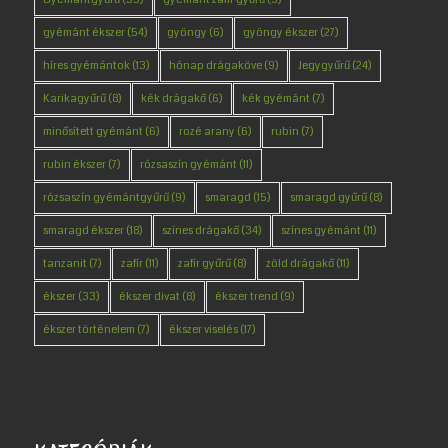
gyémánt ékszer
(54)
gyöngy
(6)
gyöngy ékszer
(27)
híres gyémántok
(13)
hónap drágaköve
(9)
Jegygyűrű
(24)
Karikagyűrű
(8)
kék drágakő
(6)
kék gyémánt
(7)
minősített gyémánt
(6)
rozé arany
(6)
rubin
(7)
rubin ékszer
(7)
rózsaszín gyémánt
(11)
rózsaszín gyémántgyűrű
(9)
smaragd
(15)
smaragd gyűrű
(8)
smaragd ékszer
(18)
színes drágakő
(34)
színes gyémánt
(11)
tanzanit
(7)
zafír
(11)
zafír gyűrű
(8)
zöld drágakő
(11)
ékszer
(33)
ékszer divat
(8)
ékszer trend
(9)
ékszer történelem
(7)
ékszer viselés
(17)