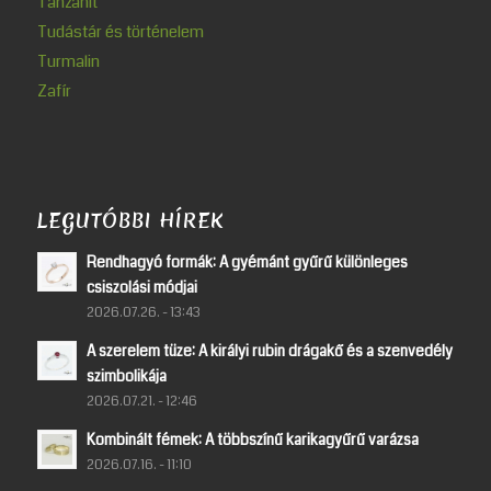
Tanzanit
Tudástár és történelem
Turmalin
Zafír
LEGUTÓBBI HÍREK
Rendhagyó formák: A gyémánt gyűrű különleges
csiszolási módjai
2026.07.26. - 13:43
A szerelem tüze: A királyi rubin drágakő és a szenvedély
szimbolikája
2026.07.21. - 12:46
Kombinált fémek: A többszínű karikagyűrű varázsa
2026.07.16. - 11:10