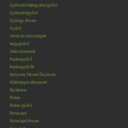
Gyémánt eljegyzési gyűrű
Gyémántgyűrű
Gyöngy ékszer
Gyűrű
Hírek és hírességek
Jegygyűrű
Jeles ünnepek
Karikagyűrű
Karikagyűrűk
Könyvek Filmek Ékszerek
Különleges ékszerek
Nyaklánc
Rubin
Rubin gyűrű
Smaragd
Smaragd ékszer