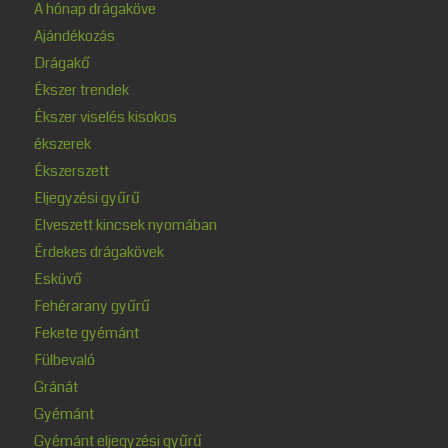
A hónap drágaköve
Ajándékozás
Drágakő
Ékszer trendek
Ékszer viselés kisokos
ékszerek
Ékszerszett
Eljegyzési gyűrű
Elveszett kincsek nyomában
Érdekes drágakövek
Esküvő
Fehérarany gyűrű
Fekete gyémánt
Fülbevaló
Gránát
Gyémánt
Gyémánt eljegyzési gyűrű