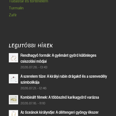
Tudástár és történelem
Turmalin
Zafír
LEGUTÓBBI HÍREK
Rendhagyó formák: A gyémánt gyűrű különleges
csiszolási módjai
2026.07.26. - 13:43
A szerelem tüze: A királyi rubin drágakő és a szenvedély
szimbolikája
2026.07.21. - 12:46
Kombinált fémek: A többszínű karikagyűrű varázsa
2026.07.16. - 11:10
Az óceánok királynője: A déltengeri gyöngy ékszer