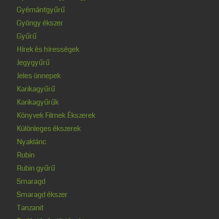
Gyémántgyűrű
Gyöngy ékszer
Gyűrű
Hírek és hírességek
Jegygyűrű
Jeles ünnepek
Karikagyűrű
Karikagyűrűk
Könyvek Filmek Ékszerek
Különleges ékszerek
Nyaklánc
Rubin
Rubin gyűrű
Smaragd
Smaragd ékszer
Tanzanit