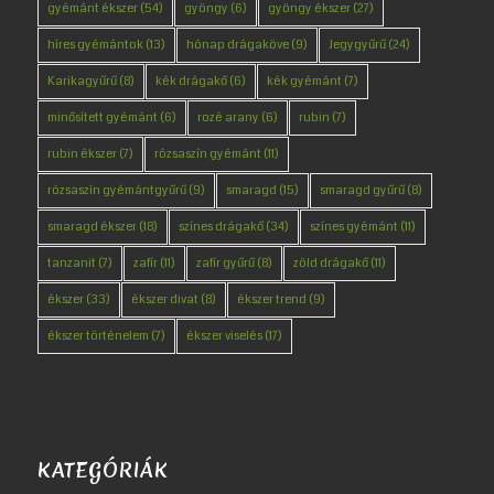
gyémánt ékszer
(54)
gyöngy
(6)
gyöngy ékszer
(27)
híres gyémántok
(13)
hónap drágaköve
(9)
Jegygyűrű
(24)
Karikagyűrű
(8)
kék drágakő
(6)
kék gyémánt
(7)
minősített gyémánt
(6)
rozé arany
(6)
rubin
(7)
rubin ékszer
(7)
rózsaszín gyémánt
(11)
rózsaszín gyémántgyűrű
(9)
smaragd
(15)
smaragd gyűrű
(8)
smaragd ékszer
(18)
színes drágakő
(34)
színes gyémánt
(11)
tanzanit
(7)
zafír
(11)
zafír gyűrű
(8)
zöld drágakő
(11)
ékszer
(33)
ékszer divat
(8)
ékszer trend
(9)
ékszer történelem
(7)
ékszer viselés
(17)
KATEGÓRIÁK