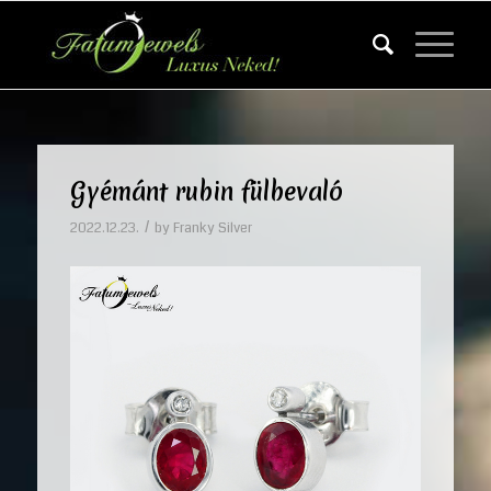
Gyémánt rubin fülbevaló
/
2022.12.23.
by
Franky Silver