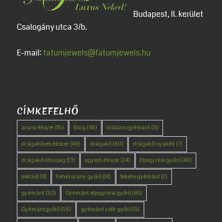
Budapest, II. kerület
Csalogány utca 3/b.
E-mail:
fatumjewels@fatumjewels.hu
CÍMKEFELHŐ
arany ékszer
(15)
Blog
(46)
briliáns gyémánt
(9)
drágaköves ékszer
(49)
drágakő
(60)
drágakő nyakék
(7)
drágakő ritkaság
(13)
egyedi ékszer
(24)
Eljegyzési gyűrű
(40)
esküvő
(8)
Fehérarany gyűrű
(14)
fekete gyémánt
(7)
gyémánt
(52)
Gyémánt eljegyzési gyűrű
(45)
Gyémántgyűrű
(55)
gyémánt zafír gyűrű
(9)