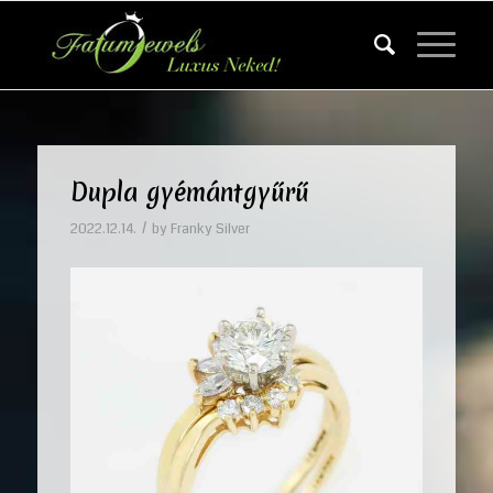
Dupla gyémántgyűrű
/
2022.12.14.
by
Franky Silver