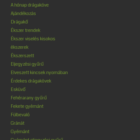
A hónap drágaköve
Ajándékozás
Drágakő
Ékszer trendek
Ékszer viselés kisokos
ékszerek
Ékszerszett
Eljegyzési gyűrű
Elveszett kincsek nyomában
Érdekes drágakövek
Esküvő
Fehérarany gyűrű
Fekete gyémánt
Fülbevaló
Gránát
Gyémánt
Gyémánt eljegyzési gyűrű