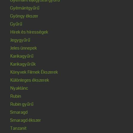
Gyémántgyűrű
Gyöngy ékszer
Gyűrű
Hírek és hírességek
Jegygyűrű
Jeles ünnepek
Karikagyűrű
Karikagyűrűk
Könyvek Filmek Ékszerek
Különleges ékszerek
Nyaklánc
Rubin
Rubin gyűrű
Smaragd
Smaragd ékszer
Tanzanit