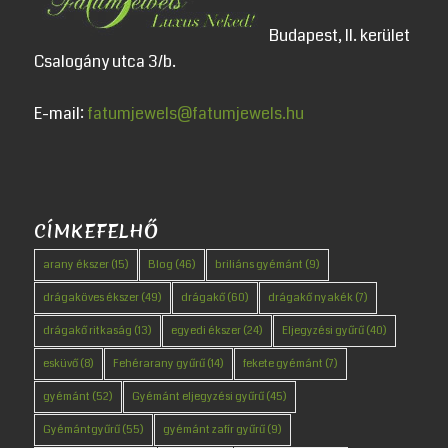
Budapest, II. kerület
Csalogány utca 3/b.
E-mail:
fatumjewels@fatumjewels.hu
CÍMKEFELHŐ
arany ékszer
(15)
Blog
(46)
briliáns gyémánt
(9)
drágaköves ékszer
(49)
drágakő
(60)
drágakő nyakék
(7)
drágakő ritkaság
(13)
egyedi ékszer
(24)
Eljegyzési gyűrű
(40)
esküvő
(8)
Fehérarany gyűrű
(14)
fekete gyémánt
(7)
gyémánt
(52)
Gyémánt eljegyzési gyűrű
(45)
Gyémántgyűrű
(55)
gyémánt zafír gyűrű
(9)