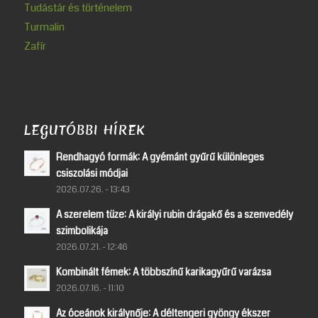
Tudástár és történelem
Turmalin
Zafír
LEGUTÓBBI HÍREK
Rendhagyó formák: A gyémánt gyűrű különleges
csiszolási módjai
2026.07.26. - 13:43
A szerelem tüze: A királyi rubin drágakő és a szenvedély
szimbolikája
2026.07.21. - 12:46
Kombinált fémek: A többszínű karikagyűrű varázsa
2026.07.16. - 11:10
Az óceánok királynője: A déltengeri gyöngy ékszer