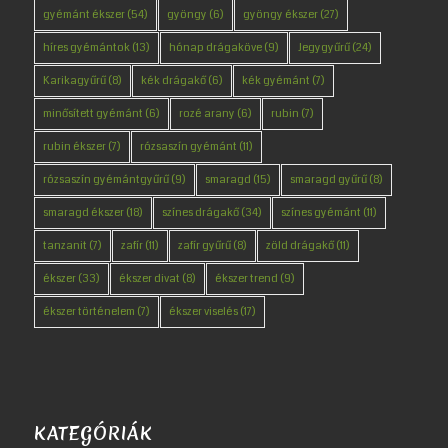
gyémánt ékszer
(54)
gyöngy
(6)
gyöngy ékszer
(27)
híres gyémántok
(13)
hónap drágaköve
(9)
Jegygyűrű
(24)
Karikagyűrű
(8)
kék drágakő
(6)
kék gyémánt
(7)
minősített gyémánt
(6)
rozé arany
(6)
rubin
(7)
rubin ékszer
(7)
rózsaszín gyémánt
(11)
rózsaszín gyémántgyűrű
(9)
smaragd
(15)
smaragd gyűrű
(8)
smaragd ékszer
(18)
színes drágakő
(34)
színes gyémánt
(11)
tanzanit
(7)
zafír
(11)
zafír gyűrű
(8)
zöld drágakő
(11)
ékszer
(33)
ékszer divat
(8)
ékszer trend
(9)
ékszer történelem
(7)
ékszer viselés
(17)
KATEGÓRIÁK