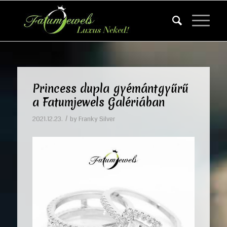
Princess dupla gyémántgyűrű
a Fatumjewels Galériában
/
2021.12.23.
by
Franky Silver