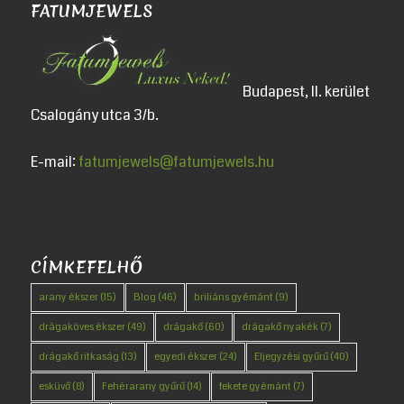
FATUMJEWELS
Budapest, II. kerület
Csalogány utca 3/b.
E-mail:
fatumjewels@fatumjewels.hu
CÍMKEFELHŐ
arany ékszer
(15)
Blog
(46)
briliáns gyémánt
(9)
drágaköves ékszer
(49)
drágakő
(60)
drágakő nyakék
(7)
drágakő ritkaság
(13)
egyedi ékszer
(24)
Eljegyzési gyűrű
(40)
esküvő
(8)
Fehérarany gyűrű
(14)
fekete gyémánt
(7)