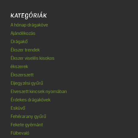
KATEGÓRIÁK
A hónap drágaköve
Ajándékozás
Drágakő
Ékszer trendek
Ékszer viselés kisokos
ékszerek
Ékszerszett
Eljegyzési gyűrű
Elveszett kincsek nyomában
Érdekes drágakövek
Esküvő
Fehérarany gyűrű
Fekete gyémánt
Fülbevaló