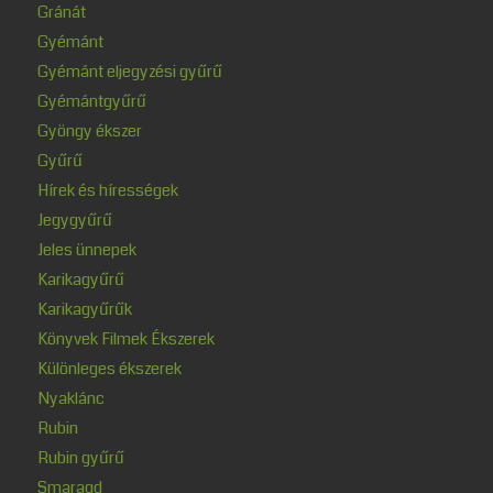
Gránát
Gyémánt
Gyémánt eljegyzési gyűrű
Gyémántgyűrű
Gyöngy ékszer
Gyűrű
Hírek és hírességek
Jegygyűrű
Jeles ünnepek
Karikagyűrű
Karikagyűrűk
Könyvek Filmek Ékszerek
Különleges ékszerek
Nyaklánc
Rubin
Rubin gyűrű
Smaragd