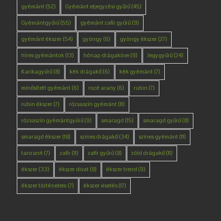
gyémánt
(52)
Gyémánt eljegyzési gyűrű
(45)
Gyémántgyűrű
(55)
gyémánt zafír gyűrű
(9)
gyémánt ékszer
(54)
gyöngy
(6)
gyöngy ékszer
(27)
híres gyémántok
(13)
hónap drágaköve
(9)
Jegygyűrű
(24)
Karikagyűrű
(8)
kék drágakő
(6)
kék gyémánt
(7)
minősített gyémánt
(6)
rozé arany
(6)
rubin
(7)
rubin ékszer
(7)
rózsaszín gyémánt
(11)
rózsaszín gyémántgyűrű
(9)
smaragd
(15)
smaragd gyűrű
(8)
smaragd ékszer
(18)
színes drágakő
(34)
színes gyémánt
(11)
tanzanit
(7)
zafír
(11)
zafír gyűrű
(8)
zöld drágakő
(11)
ékszer
(33)
ékszer divat
(8)
ékszer trend
(9)
ékszer történelem
(7)
ékszer viselés
(17)