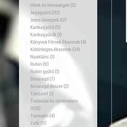
Hírek és hírességek
(5)
Jegygyűrű
(20)
Jeles ünnepek
(12)
Karikagyűrű
(5)
Karikagyűrűk
(1)
Könyvek Filmek Ékszerek
(4)
Különleges ékszerek
(24)
Nyaklánc
(1)
Rubin
(9)
Rubin gyűrű
(1)
Smaragd
(7)
Smaragd ékszer
(2)
Tanzanit
(1)
Tudástár és történelem
(109)
Turmalin
(4)
Zafír
(11)