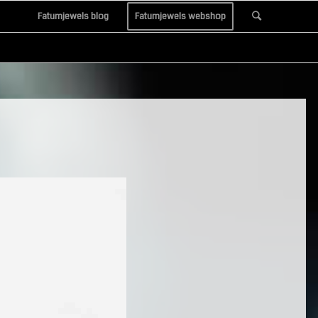
Fatumjewels blog
Fatumjewels webshop