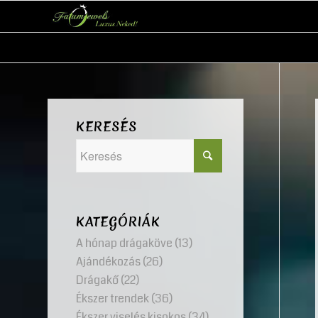
KERESÉS
KATEGÓRIÁK
A hónap drágaköve
(13)
Ajándékozás
(26)
Drágakő
(22)
Ékszer trendek
(36)
Ékszer viselés kisokos
(34)