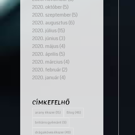
2020. október
(5)
2020. szeptember
(5)
2020. augusztus
(6)
2020. július
(15)
2020. június
(3)
2020. május
(4)
2020. április
(5)
2020. március
(4)
2020. február
(2)
2020. január
(4)
CÍMKEFELHŐ
arany ékszer
(15)
Blog
(46)
briliáns gyémánt
(9)
drágaköves ékszer
(49)