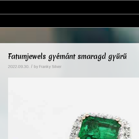
Fatumjewels gyémánt smaragd gyűrű
/
2022.09.30.
by
Franky Silver