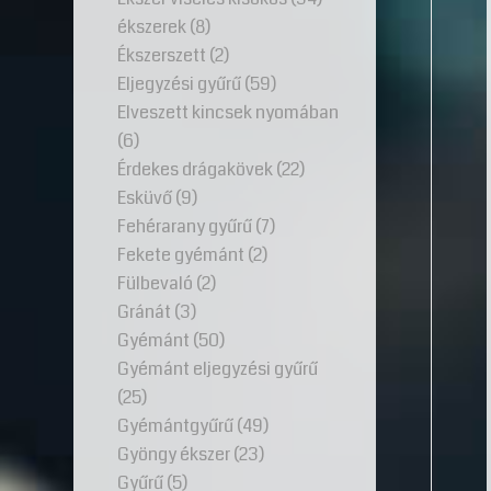
ékszerek
(8)
Ékszerszett
(2)
Eljegyzési gyűrű
(59)
Elveszett kincsek nyomában
(6)
Érdekes drágakövek
(22)
Esküvő
(9)
Fehérarany gyűrű
(7)
Fekete gyémánt
(2)
Fülbevaló
(2)
Gránát
(3)
Gyémánt
(50)
Gyémánt eljegyzési gyűrű
(25)
Gyémántgyűrű
(49)
Gyöngy ékszer
(23)
Gyűrű
(5)