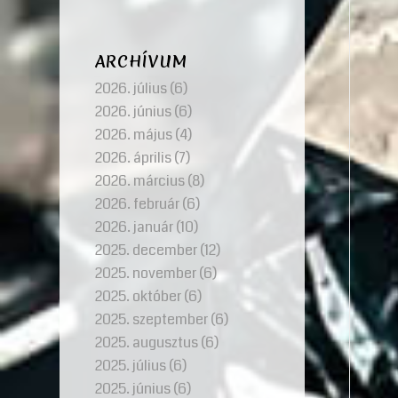
ARCHÍVUM
2026. július
(6)
2026. június
(6)
2026. május
(4)
2026. április
(7)
2026. március
(8)
2026. február
(6)
2026. január
(10)
2025. december
(12)
2025. november
(6)
2025. október
(6)
2025. szeptember
(6)
2025. augusztus
(6)
2025. július
(6)
2025. június
(6)