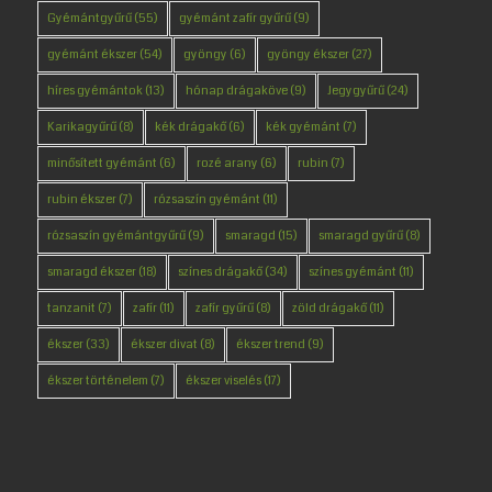
Gyémántgyűrű
(55)
gyémánt zafír gyűrű
(9)
gyémánt ékszer
(54)
gyöngy
(6)
gyöngy ékszer
(27)
híres gyémántok
(13)
hónap drágaköve
(9)
Jegygyűrű
(24)
Karikagyűrű
(8)
kék drágakő
(6)
kék gyémánt
(7)
minősített gyémánt
(6)
rozé arany
(6)
rubin
(7)
rubin ékszer
(7)
rózsaszín gyémánt
(11)
rózsaszín gyémántgyűrű
(9)
smaragd
(15)
smaragd gyűrű
(8)
smaragd ékszer
(18)
színes drágakő
(34)
színes gyémánt
(11)
tanzanit
(7)
zafír
(11)
zafír gyűrű
(8)
zöld drágakő
(11)
ékszer
(33)
ékszer divat
(8)
ékszer trend
(9)
ékszer történelem
(7)
ékszer viselés
(17)