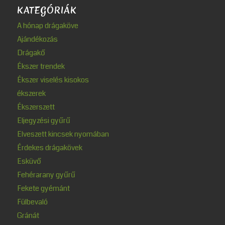
KATEGÓRIÁK
A hónap drágaköve
Ajándékozás
Drágakő
Ékszer trendek
Ékszer viselés kisokos
ékszerek
Ékszerszett
Eljegyzési gyűrű
Elveszett kincsek nyomában
Érdekes drágakövek
Esküvő
Fehérarany gyűrű
Fekete gyémánt
Fülbevaló
Gránát