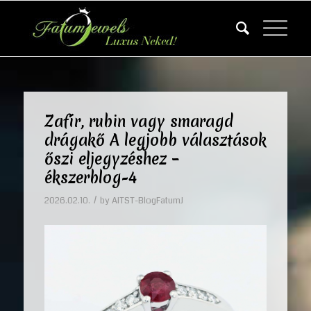
Zafír, rubin vagy smaragd
drágakő A legjobb választások
őszi eljegyzéshez –
ékszerblog-4
/
2026.02.10.
by
AITST-BlogFatumJ