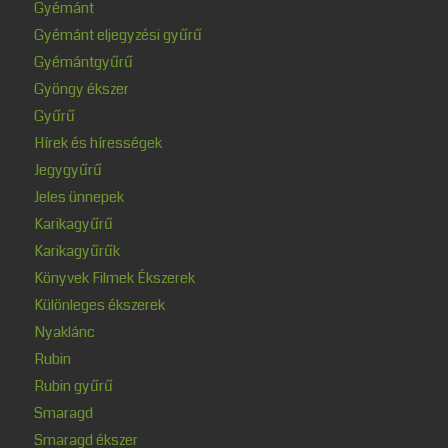
Gyémánt
Gyémánt eljegyzési gyűrű
Gyémántgyűrű
Gyöngy ékszer
Gyűrű
Hírek és hírességek
Jegygyűrű
Jeles ünnepek
Karikagyűrű
Karikagyűrűk
Könyvek Filmek Ékszerek
Különleges ékszerek
Nyaklánc
Rubin
Rubin gyűrű
Smaragd
Smaragd ékszer