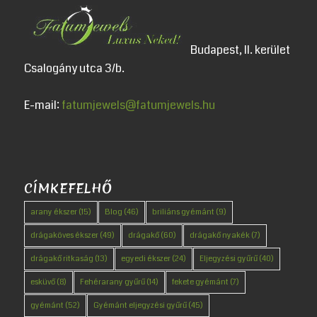
Budapest, II. kerület
Csalogány utca 3/b.
E-mail:
fatumjewels@fatumjewels.hu
CÍMKEFELHŐ
arany ékszer
(15)
Blog
(46)
briliáns gyémánt
(9)
drágaköves ékszer
(49)
drágakő
(60)
drágakő nyakék
(7)
drágakő ritkaság
(13)
egyedi ékszer
(24)
Eljegyzési gyűrű
(40)
esküvő
(8)
Fehérarany gyűrű
(14)
fekete gyémánt
(7)
gyémánt
(52)
Gyémánt eljegyzési gyűrű
(45)