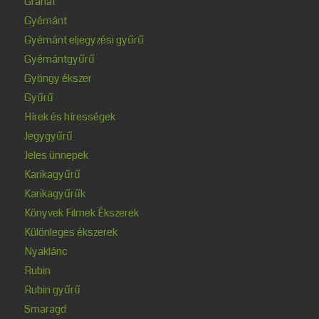
Gránát
Gyémánt
Gyémánt eljegyzési gyűrű
Gyémántgyűrű
Gyöngy ékszer
Gyűrű
Hírek és hírességek
Jegygyűrű
Jeles ünnepek
Karikagyűrű
Karikagyűrűk
Könyvek Filmek Ékszerek
Különleges ékszerek
Nyaklánc
Rubin
Rubin gyűrű
Smaragd