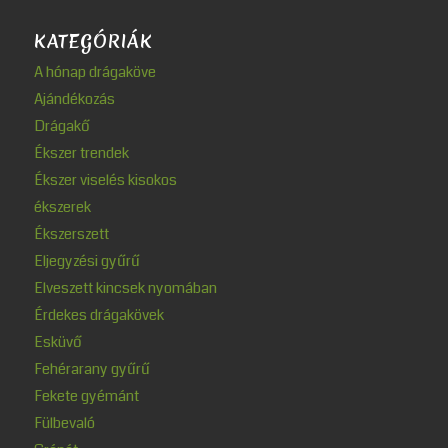
KATEGÓRIÁK
A hónap drágaköve
Ajándékozás
Drágakő
Ékszer trendek
Ékszer viselés kisokos
ékszerek
Ékszerszett
Eljegyzési gyűrű
Elveszett kincsek nyomában
Érdekes drágakövek
Esküvő
Fehérarany gyűrű
Fekete gyémánt
Fülbevaló