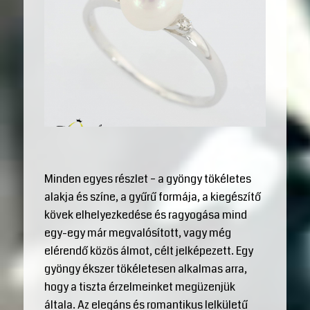
Minden egyes részlet – a gyöngy tökéletes
alakja és színe, a gyűrű formája, a kiegészítő
kövek elhelyezkedése és ragyogása mind
egy-egy már megvalósított, vagy még
elérendő közös álmot, célt jelképezett. Egy
gyöngy ékszer tökéletesen alkalmas arra,
hogy a tiszta érzelmeinket megüzenjük
általa. Az elegáns és romantikus lelkületű