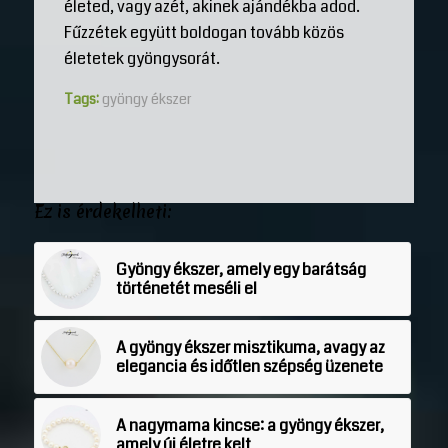
életed, vagy azét, akinek ajándékba adod.
Fűzzétek együtt boldogan tovább közös
életetek gyöngysorát.
Tags:
gyöngy ékszer
Ez is érdekelheti:
Gyöngy ékszer, amely egy barátság
történetét meséli el
A gyöngy ékszer misztikuma, avagy az
elegancia és időtlen szépség üzenete
A nagymama kincse: a gyöngy ékszer,
amely új életre kelt