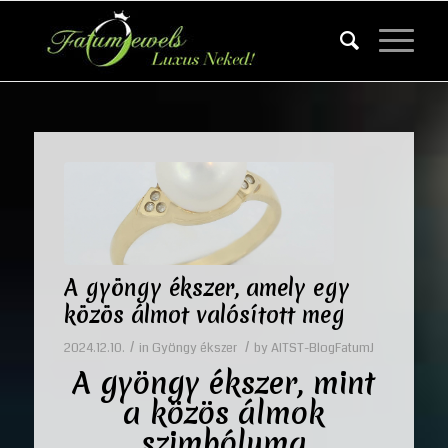
A gyöngy ékszer, amely egy
közös álmot valósított meg
/
/
2024.12.10.
in
Gyöngy ékszer
by
AITST-BlogFatumJ
A gyöngy ékszer, mint
a közös álmok
szimbóluma