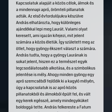
Kapcsolatuk alapját a közös célok, álmok és
a mindennapi apró, örömteli pillanatok
adták. Az első évfordulójukra készülve
András elhatározta, hogy különleges
ajándékkal lepi meg Laurát. Valami olyat
keresett, ami igazán kifejezi, mit jelent
számára a közös életük. Így született meg az
ötlet, hogy gyöngy ékszert választ a számára.
András tudta, hogy a gyöngy Laurának is
sokat jelent, hiszen ez a természet egyik
legcsodálatosabb alkotása, és a szimbolikus
jelentése is mély. Ahogy minden gyöngy egy
apró szemcséből fejlődik ki a kagyló mélyén,
úgy a kapcsolatuk is az apró közös
pillanatokból és álmokból épült fel, és vált
egy kerek egésszé, amely mindegyiküket
boldoggá tette. András felkereste a Fatum