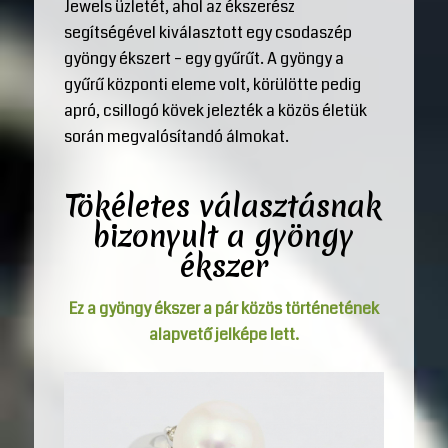
Jewels üzletét, ahol az ékszerész
segítségével kiválasztott egy csodaszép
gyöngy ékszert – egy gyűrűt. A gyöngy a
gyűrű központi eleme volt, körülötte pedig
apró, csillogó kövek jelezték a közös életük
során megvalósítandó álmokat.
Tökéletes választásnak
bizonyult a gyöngy
ékszer
Ez a gyöngy ékszer a pár közös történetének
alapvető jelképe lett.