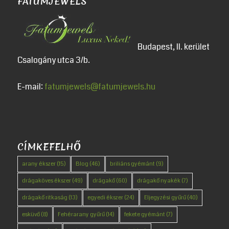
FATUMJEWELS
Budapest, II. kerület
Csalogány utca 3/b.
E-mail:
fatumjewels@fatumjewels.hu
CÍMKEFELHŐ
arany ékszer
(15)
Blog
(46)
briliáns gyémánt
(9)
drágaköves ékszer
(49)
drágakő
(60)
drágakő nyakék
(7)
drágakő ritkaság
(13)
egyedi ékszer
(24)
Eljegyzési gyűrű
(40)
esküvő
(8)
Fehérarany gyűrű
(14)
fekete gyémánt
(7)