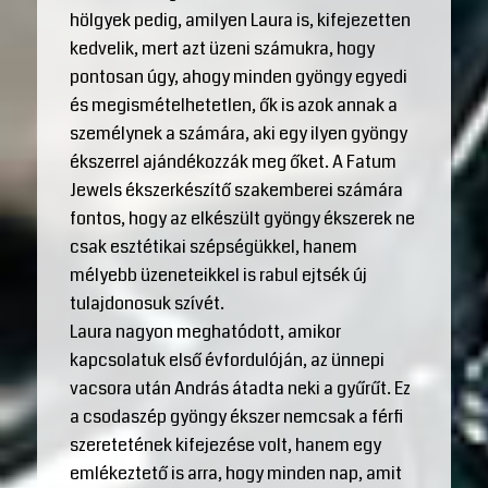
hölgyek pedig, amilyen Laura is, kifejezetten
kedvelik, mert azt üzeni számukra, hogy
pontosan úgy, ahogy minden gyöngy egyedi
és megismételhetetlen, ők is azok annak a
személynek a számára, aki egy ilyen gyöngy
ékszerrel ajándékozzák meg őket. A Fatum
Jewels ékszerkészítő szakemberei számára
fontos, hogy az elkészült gyöngy ékszerek ne
csak esztétikai szépségükkel, hanem
mélyebb üzeneteikkel is rabul ejtsék új
tulajdonosuk szívét.
Laura nagyon meghatódott, amikor
kapcsolatuk első évfordulóján, az ünnepi
vacsora után András átadta neki a gyűrűt. Ez
a csodaszép gyöngy ékszer nemcsak a férfi
szeretetének kifejezése volt, hanem egy
emlékeztető is arra, hogy minden nap, amit