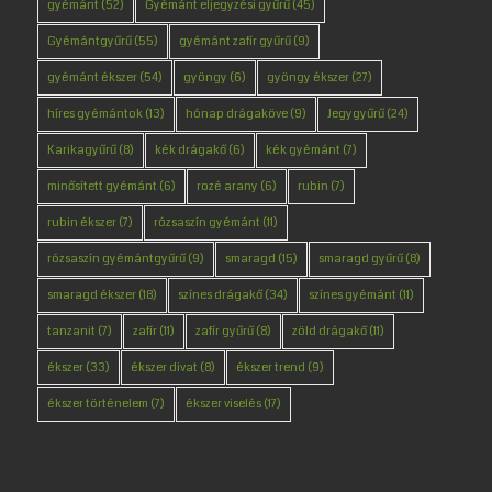
gyémánt
(52)
Gyémánt eljegyzési gyűrű
(45)
Gyémántgyűrű
(55)
gyémánt zafír gyűrű
(9)
gyémánt ékszer
(54)
gyöngy
(6)
gyöngy ékszer
(27)
híres gyémántok
(13)
hónap drágaköve
(9)
Jegygyűrű
(24)
Karikagyűrű
(8)
kék drágakő
(6)
kék gyémánt
(7)
minősített gyémánt
(6)
rozé arany
(6)
rubin
(7)
rubin ékszer
(7)
rózsaszín gyémánt
(11)
rózsaszín gyémántgyűrű
(9)
smaragd
(15)
smaragd gyűrű
(8)
smaragd ékszer
(18)
színes drágakő
(34)
színes gyémánt
(11)
tanzanit
(7)
zafír
(11)
zafír gyűrű
(8)
zöld drágakő
(11)
ékszer
(33)
ékszer divat
(8)
ékszer trend
(9)
ékszer történelem
(7)
ékszer viselés
(17)