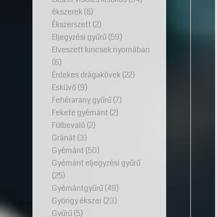
ékszerek
(8)
Ékszerszett
(2)
Eljegyzési gyűrű
(59)
Elveszett kincsek nyomában
(6)
Érdekes drágakövek
(22)
Esküvő
(9)
Fehérarany gyűrű
(7)
Fekete gyémánt
(2)
Fülbevaló
(2)
Gránát
(3)
Gyémánt
(50)
Gyémánt eljegyzési gyűrű
(25)
Gyémántgyűrű
(49)
Gyöngy ékszer
(23)
Gyűrű
(5)