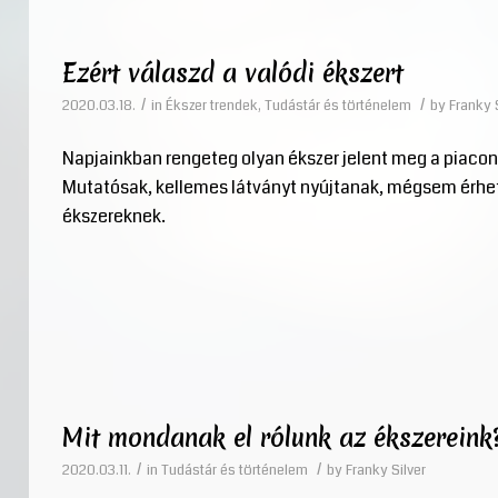
Ezért válaszd a valódi ékszert
/
/
2020.03.18.
in
Ékszer trendek
,
Tudástár és történelem
by
Franky 
Napjainkban rengeteg olyan ékszer jelent meg a piacon
Mutatósak, kellemes látványt nyújtanak, mégsem érhe
ékszereknek.
Mit mondanak el rólunk az ékszereink
/
/
2020.03.11.
in
Tudástár és történelem
by
Franky Silver