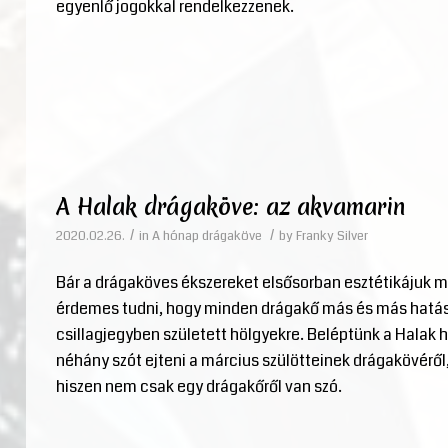
egyenlő jogokkal rendelkezzenek.
A Halak drágaköve: az akvamarin
/
/
2020.02.26.
in
A hónap drágaköve
by
Franky Silver
Bár a drágaköves ékszereket elsősorban esztétikájuk mia
érdemes tudni, hogy minden drágakő más és más hatás
csillagjegyben született hölgyekre. Beléptünk a Halak 
néhány szót ejteni a március szülötteinek drágakövéről, 
hiszen nem csak egy drágakőről van szó.