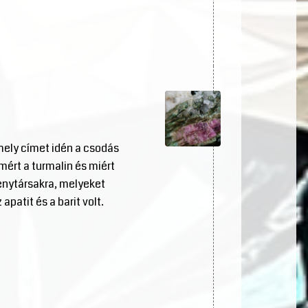
mely címet idén a csodás
mért a turmalin és miért
senytársakra, melyeket
patit és a barit volt.