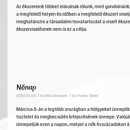
Az ékszereink többet elárulnak rólunk, mint gondolnánk
a megfelelő helyen és időben a megfelelő ékszert vise
meghatározni a társadalmi hovatartozást a viselt éksz
ékszerviselésnek nem is ez a célja.
Nőnap
/
/
2020.03.04.
in
Jeles ünnepek
by
Franky Silver
Március 8-án a legtöbb országban a hölgyeket ünneplik. 
tisztelet és megbecsülés kifejezésének ünnepe. Valójáb
ünnepeljük ezen a napon, melyet a nők évszázadokon át