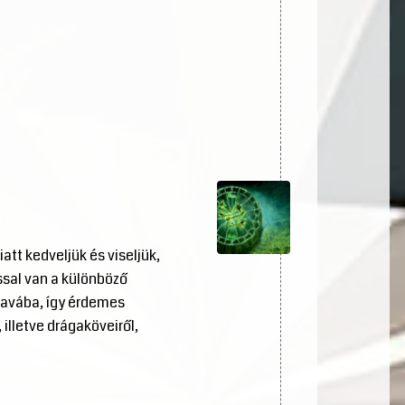
tt kedveljük és viseljük,
sal van a különböző
havába, így érdemes
illetve drágaköveiről,