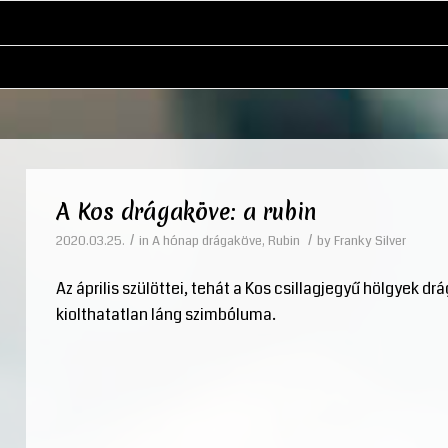
A Kos drágaköve: a rubin
/
/
2020.03.25.
in
A hónap drágaköve
,
Rubin
by
Franky Silver
Az április szülöttei, tehát a Kos csillagjegyű hölgyek dr
kiolthatatlan láng szimbóluma.