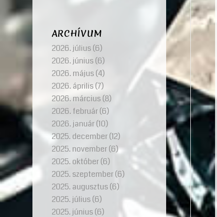
ARCHÍVUM
2026. július
(6)
2026. június
(6)
2026. május
(4)
2026. április
(7)
2026. március
(8)
2026. február
(6)
2026. január
(10)
2025. december
(12)
2025. november
(6)
2025. október
(6)
2025. szeptember
(6)
2025. augusztus
(6)
2025. július
(6)
2025. június
(6)