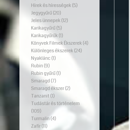
Hírek és hírességek
(5)
Jegygyűrű
(20)
Jeles ünnepek
(12)
Karikagyűrű
(5)
Karikagyűrűk
(1)
Könyvek Filmek Ékszerek
(4)
Különleges ékszerek
(24)
Nyaklánc
(1)
Rubin
(9)
Rubin gyűrű
(1)
Smaragd
(7)
Smaragd ékszer
(2)
Tanzanit
(1)
Tudástár és történelem
(109)
Turmalin
(4)
Zafír
(11)