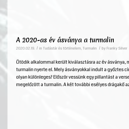
A 2020-as év ásványa a turmalin
/
/
2020.02.19.
in
Tudástár és történelem
,
Turmalin
by
Franky Silver
Ötödik alkalommal került kiválasztásra az év ásványa, 
turmalin nyerte el. Mely ásványokkal indult a győztes cí
olyan különleges? Először vessünk egy pillantást a ver
megelőzött a turmalin. A két további esélyes drágakő az a