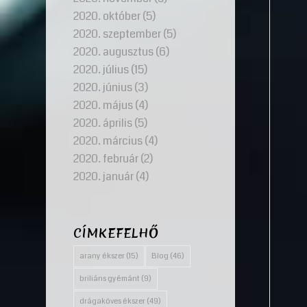
2020. október
(5)
2020. szeptember
(5)
2020. augusztus
(6)
2020. július
(15)
2020. június
(3)
2020. május
(4)
2020. április
(5)
2020. március
(4)
2020. február
(2)
2020. január
(4)
CÍMKEFELHŐ
arany ékszer
(15)
Blog
(46)
briliáns gyémánt
(9)
drágaköves ékszer
(49)