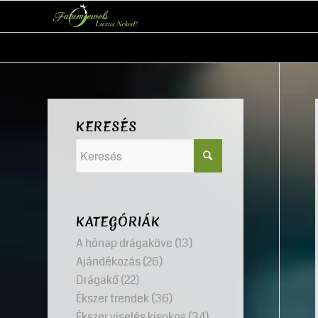
KERESÉS
KATEGÓRIÁK
A hónap drágaköve
(13)
Ajándékozás
(26)
Drágakő
(22)
Ékszer trendek
(36)
Ékszer viselés kisokos
(34)