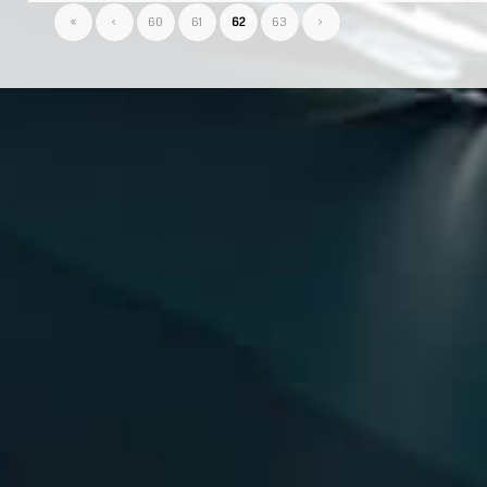
«
‹
60
61
62
63
›