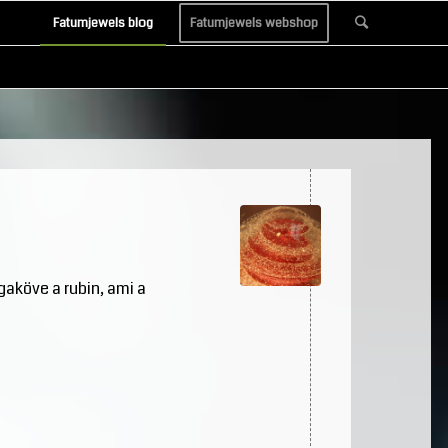
Fatumjewels blog
Fatumjewels webshop
ágaköve a rubin, ami a