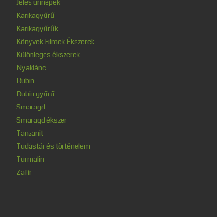
Jeles ünnepek
Karikagyűrű
Karikagyűrűk
Könyvek Filmek Ékszerek
Különleges ékszerek
Nyaklánc
Rubin
Rubin gyűrű
Smaragd
Smaragd ékszer
Tanzanit
Tudástár és történelem
Turmalin
Zafír