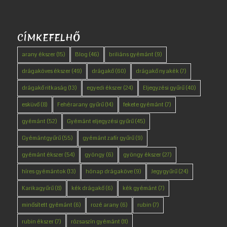
CÍMKEFELHŐ
arany ékszer
(15)
Blog
(46)
briliáns gyémánt
(9)
drágaköves ékszer
(49)
drágakő
(60)
drágakő nyakék
(7)
drágakő ritkaság
(13)
egyedi ékszer
(24)
Eljegyzési gyűrű
(40)
esküvő
(8)
Fehérarany gyűrű
(14)
fekete gyémánt
(7)
gyémánt
(52)
Gyémánt eljegyzési gyűrű
(45)
Gyémántgyűrű
(55)
gyémánt zafír gyűrű
(9)
gyémánt ékszer
(54)
gyöngy
(6)
gyöngy ékszer
(27)
híres gyémántok
(13)
hónap drágaköve
(9)
Jegygyűrű
(24)
Karikagyűrű
(8)
kék drágakő
(6)
kék gyémánt
(7)
minősített gyémánt
(6)
rozé arany
(6)
rubin
(7)
rubin ékszer
(7)
rózsaszín gyémánt
(11)