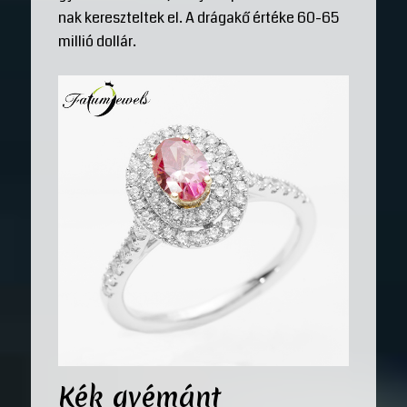
nak kereszteltek el. A drágakő értéke 60-65
millió dollár.
Kék gyémánt