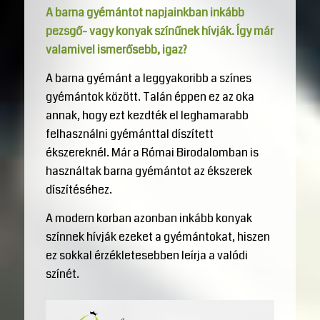
A barna gyémántot napjainkban inkább
pezsgő- vagy konyak színűnek hívják. Így már
valamivel ismerősebb, igaz?
A barna gyémánt a leggyakoribb a színes
gyémántok között. Talán éppen ez az oka
annak, hogy ezt kezdték el leghamarabb
felhasználni gyémánttal díszített
ékszereknél. Már a Római Birodalomban is
használtak barna gyémántot az ékszerek
díszítéséhez.
A modern korban azonban inkább konyak
színnek hívják ezeket a gyémántokat, hiszen
ez sokkal érzékletesebben leírja a valódi
színét.