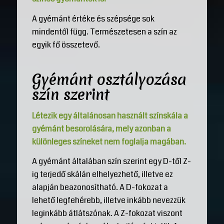
A gyémánt értéke és szépsége sok
mindentől függ. Természetesen a szín az
egyik fő összetevő.
Gyémánt osztályozása
szín szerint
Létezik egy általánosan használt színskála a
gyémánt besorolására, mely azonban a
különleges színeket nem foglalja magában.
A gyémánt általában szín szerint egy D-től Z-
ig terjedő skálán elhelyezhető, illetve ez
alapján beazonosítható. A D-fokozat a
lehető legfehérebb, illetve inkább nevezzük
leginkább átlátszónak. A Z-fokozat viszont