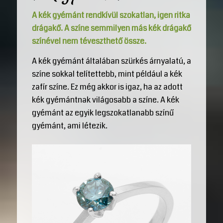
A kék gyémánt rendkívül szokatlan, igen ritka
drágakő. A színe semmilyen más kék drágakő
színével nem téveszthető össze.
A kék gyémánt általában szürkés árnyalatú, a
színe sokkal telítettebb, mint például a kék
zafír színe. Ez még akkor is igaz, ha az adott
kék gyémántnak világosabb a színe. A kék
gyémánt az egyik legszokatlanabb színű
gyémánt, ami létezik.