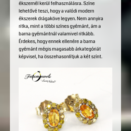
ékszernél kerül felhasználásra. Színe
lehetővé teszi, hogy a valódi modern
ékszerek drágaköve legyen. Nem annyira
ritka, mint a többi színes gyémánt, ám a
barna gyémántnál valamivel ritkább.
Érdekes, hogy ennek ellenére a barna
gyémánt mégis magasabb árkategóriát
képvisel, ha összehasonlítjuk a két színt.