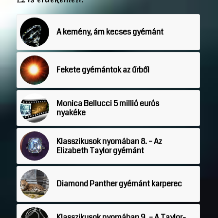
A kemény, ám kecses gyémánt
Fekete gyémántok az űrből
Monica Bellucci 5 millió eurós
nyakéke
Klasszikusok nyomában 8. – Az
Elizabeth Taylor gyémánt
Diamond Panther gyémánt karperec
Klasszikusok nyomában 9. – A Taylor-