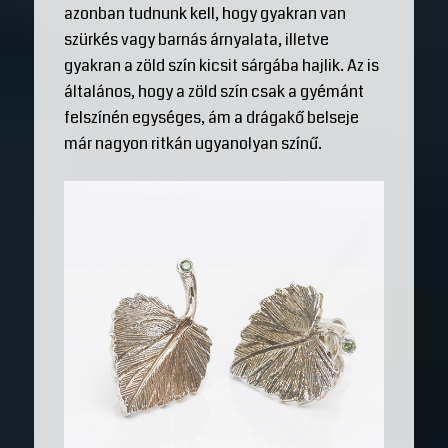
azonban tudnunk kell, hogy gyakran van
szürkés vagy barnás árnyalata, illetve
gyakran a zöld szín kicsit sárgába hajlik. Az is
általános, hogy a zöld szín csak a gyémánt
felszínén egységes, ám a drágakő belseje
már nagyon ritkán ugyanolyan színű.