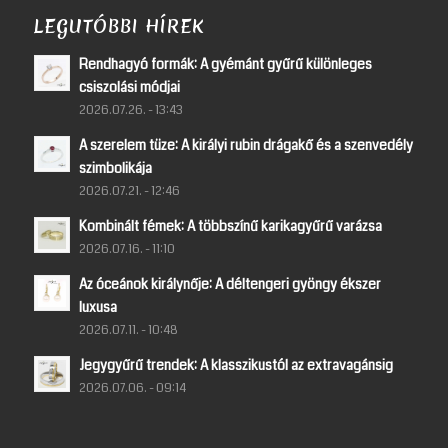
LEGUTÓBBI HÍREK
Rendhagyó formák: A gyémánt gyűrű különleges
csiszolási módjai
2026.07.26. - 13:43
A szerelem tüze: A királyi rubin drágakő és a szenvedély
szimbolikája
2026.07.21. - 12:46
Kombinált fémek: A többszínű karikagyűrű varázsa
2026.07.16. - 11:10
Az óceánok királynője: A déltengeri gyöngy ékszer
luxusa
2026.07.11. - 10:48
Jegygyűrű trendek: A klasszikustól az extravagánsig
2026.07.06. - 09:14