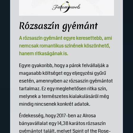
Rózsaszín gyémánt
A rózsaszín gyémánt egyre keresettebb, ami
nemcsak romantikus színének köszönhető,
hanem ritkaságának is.
Egyre gyakoribb, hogy a párok felvállalják a
magasabb költséget egy eljegyzési gyűrű
esetén, amennyiben az rózsaszín gyémántot
tartalmaz. Ez egy meglehetősen ritka szín,
melynek a természetes kialakulásáról még
mindig nincsenek konkrét adatok.
Érdekesség, hogy 2017-ben az Alrosa
bányavállalat egy 14,38 karátos rózsaszín
gyémántot talált, melyet Spirit of the Rose-