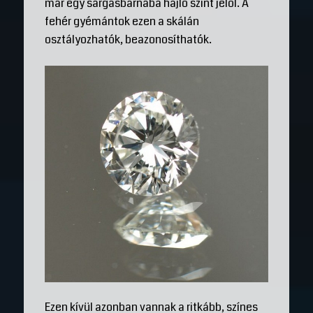
már egy sárgásbarnába hajló színt jelöl. A
fehér gyémántok ezen a skálán
osztályozhatók, beazonosíthatók.
Ezen kívül azonban vannak a ritkább, színes