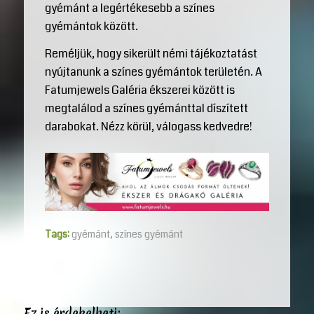
gyémánt a legértékesebb a színes
gyémántok között.
Reméljük, hogy sikerült némi tájékoztatást
nyújtanunk a színes gyémántok területén. A
Fatumjewels Galéria ékszerei között is
megtalálod a színes gyémánttal díszített
darabokat. Nézz körül, válogass kedvedre!
Tags:
gyémánt
,
színes gyémánt
Ez is érdekelheti: