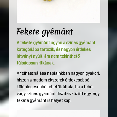
Fekete gyémánt
A fekete gyémánt ugyan a színes gyémánt
kategóriába tartozik, és nagyon érdekes
látványt nyújt, ám nem tekinthető
túlságosan ritkának.
A felhasználása napjainkban nagyon gyakori,
hiszen a modern ékszerek érdekesebbé,
különlegesebbé tehetők általa, ha a fehér
vagy színes gyémánt díszítés között egy-egy
fekete gyémánt is helyet kap.