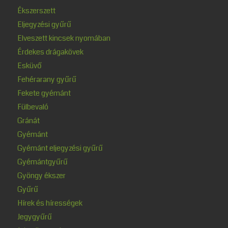
Ékszerszett
Eljegyzési gyűrű
Elveszett kincsek nyomában
Érdekes drágakövek
Esküvő
Fehérarany gyűrű
Fekete gyémánt
Fülbevaló
Gránát
Gyémánt
Gyémánt eljegyzési gyűrű
Gyémántgyűrű
Gyöngy ékszer
Gyűrű
Hírek és hírességek
Jegygyűrű