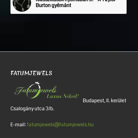
Burton gyémánt
FATUMJEWELS
Budapest, II. kerület
Csalogány utca 3/b.
E-mail:
fatumjewels@fatumjewels.hu