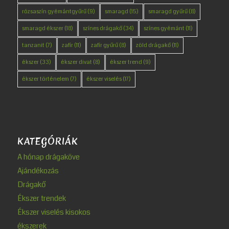
rózsaszín gyémántgyűrű
(9)
smaragd
(15)
smaragd gyűrű
(8)
smaragd ékszer
(18)
színes drágakő
(34)
színes gyémánt
(11)
tanzanit
(7)
zafír
(11)
zafír gyűrű
(8)
zöld drágakő
(11)
ékszer
(33)
ékszer divat
(8)
ékszer trend
(9)
ékszer történelem
(7)
ékszer viselés
(17)
KATEGÓRIÁK
A hónap drágaköve
Ajándékozás
Drágakő
Ékszer trendek
Ékszer viselés kisokos
ékszerek