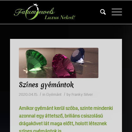
Színes gyémántok
/
/
2020.04.15.
in
Gyémánt
by
Franky Silver
Amikor gyémánt kerül szóba, szinte mindenki
azonnal egy áttetsző, briliáns csiszolású
drágakövet lát maga előtt, holott léteznek
színes gyémántok is.