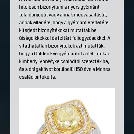
hitelesen bizonyítani a nyers gyémánt
tulajdonjogát vagy annak megvásárlását,
annak ellenére, hogy a gyémánt eredetére
kiterjedt bizonyítékokat mutattak be
újságcikkekkel és feltárt feljegyzésekkel. A
vitathatatlan bizonyítékok azt mutatták,
hogy a Golden Eye gyémántot a dél-afrikai
kimberlyi VanWyke családtól szerezték be,
és a drágakövet körülbelül 150 éve a Monea
család birtokolta.