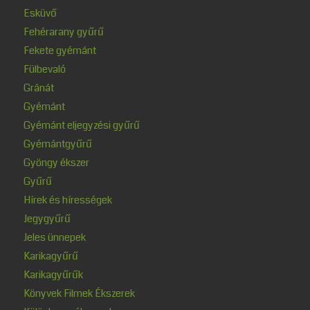
Esküvő
Fehérarany gyűrű
Fekete gyémánt
Fülbevaló
Gránát
Gyémánt
Gyémánt eljegyzési gyűrű
Gyémántgyűrű
Gyöngy ékszer
Gyűrű
Hírek és hírességek
Jegygyűrű
Jeles ünnepek
Karikagyűrű
Karikagyűrűk
Könyvek Filmek Ékszerek