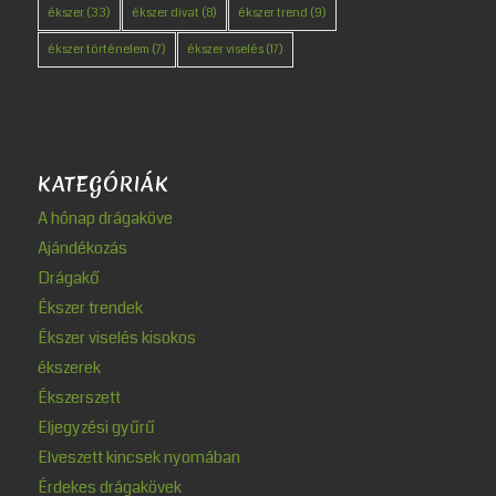
ékszer
(33)
ékszer divat
(8)
ékszer trend
(9)
ékszer történelem
(7)
ékszer viselés
(17)
KATEGÓRIÁK
A hónap drágaköve
Ajándékozás
Drágakő
Ékszer trendek
Ékszer viselés kisokos
ékszerek
Ékszerszett
Eljegyzési gyűrű
Elveszett kincsek nyomában
Érdekes drágakövek