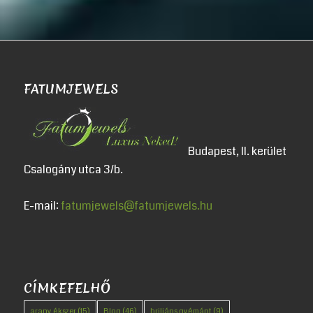
FATUMJEWELS
Budapest, II. kerület
Csalogány utca 3/b.
E-mail:
fatumjewels@fatumjewels.hu
CÍMKEFELHŐ
arany ékszer
(15)
Blog
(46)
briliáns gyémánt
(9)