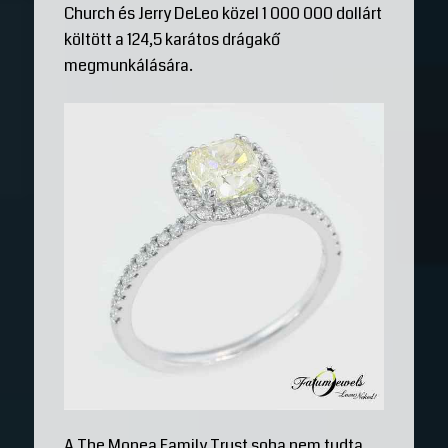
Church és Jerry DeLeo közel 1 000 000 dollárt
költött a 124,5 karátos drágakő
megmunkálására.
A The Monea Family Trust soha nem tudta