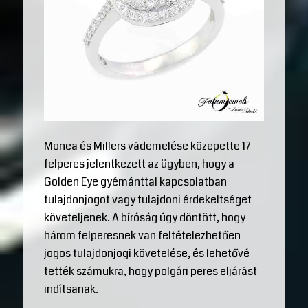
Monea és Millers vádemelése közepette 17
felperes jelentkezett az ügyben, hogy a
Golden Eye gyémánttal kapcsolatban
tulajdonjogot vagy tulajdoni érdekeltséget
követeljenek. A bíróság úgy döntött, hogy
három felperesnek van feltételezhetően
jogos tulajdonjogi követelése, és lehetővé
tették számukra, hogy polgári peres eljárást
indítsanak.