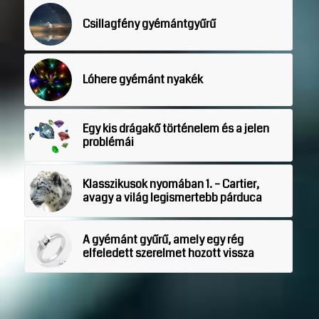
Csillagfény gyémántgyűrű
Lóhere gyémánt nyakék
Egy kis drágakő történelem és a jelen
problémái
Klasszikusok nyomában 1. – Cartier,
avagy a világ legismertebb párduca
A gyémánt gyűrű, amely egy rég
elfeledett szerelmet hozott vissza