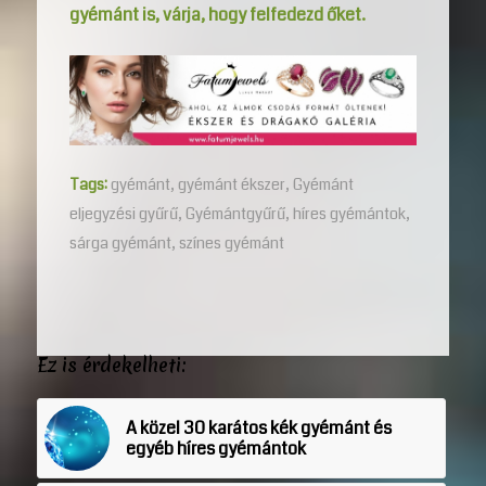
gyémánt is, várja, hogy felfedezd őket.
Tags:
gyémánt
,
gyémánt ékszer
,
Gyémánt
eljegyzési gyűrű
,
Gyémántgyűrű
,
híres gyémántok
,
sárga gyémánt
,
színes gyémánt
Ez is érdekelheti:
A közel 30 karátos kék gyémánt és
egyéb híres gyémántok