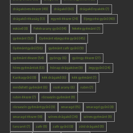
drágaköves ékszer
(49)
drágakő
(60)
drágakő nyakék
(7)
drágakő ritkaság
(13)
egyedi ékszer
(24)
Eljegyzési gyűrű
(40)
esküvő
(8)
Fehérarany gyűrű
(14)
fekete gyémánt
(7)
gyémánt
(52)
Gyémánt eljegyzési gyűrű
(45)
Gyémántgyűrű
(55)
gyémánt zafír gyűrű
(9)
gyémánt ékszer
(54)
gyöngy
(6)
gyöngy ékszer
(27)
híres gyémántok
(13)
hónap drágaköve
(9)
Jegygyűrű
(24)
Karikagyűrű
(8)
kék drágakő
(6)
kék gyémánt
(7)
minősített gyémánt
(6)
rozé arany
(6)
rubin
(7)
rubin ékszer
(7)
rózsaszín gyémánt
(11)
rózsaszín gyémántgyűrű
(9)
smaragd
(15)
smaragd gyűrű
(8)
smaragd ékszer
(18)
színes drágakő
(34)
színes gyémánt
(11)
tanzanit
(7)
zafír
(11)
zafír gyűrű
(8)
zöld drágakő
(11)