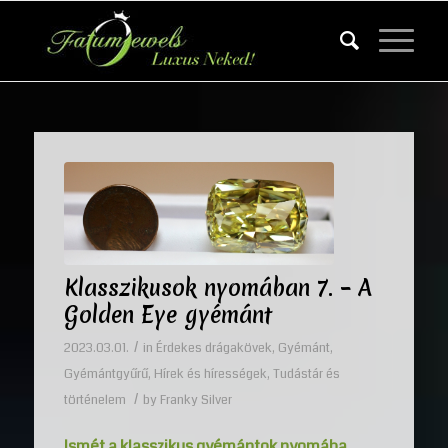
Klasszikusok nyomában 7. – A
Golden Eye gyémánt
/
2023.03.01.
in
Érdekes drágakövek
,
Gyémánt
,
Gyémántgyűrű
,
Hírek és hírességek
,
Tudástár és
/
történelem
by
Franky Silver
Ismét a klasszikus gyémántok nyomába