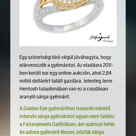
Egy szövetségi bíró végül jóváhagyta, hogy
elárverezzék a gyémántot. Az eladásra 2011-
ben került sor egy online aukción, ahol 2,84
millió dollárért talált gazdára. Jelenleg Jerre
Hentosh tulajdonában van ez a csodásan
aranyló sárga gyémánt.
A Golden Eye gyémánthoz hasonló méretű
intenzív sárga gyémántot ugyan nem találsz
a Fatumjewels Galériában, ám számos fehér
és színes gyémánt ékszer, köztük sárga