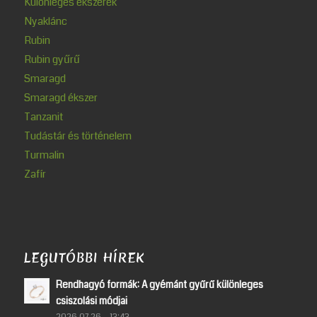
Különleges ékszerek
Nyaklánc
Rubin
Rubin gyűrű
Smaragd
Smaragd ékszer
Tanzanit
Tudástár és történelem
Turmalin
Zafír
LEGUTÓBBI HÍREK
Rendhagyó formák: A gyémánt gyűrű különleges
csiszolási módjai