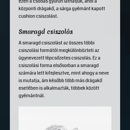
ezen a csodás gyűrűn láthatjuk, ahol a
központi drágakő, a sárga gyémánt kapott
cushion csiszolást.
Smaragd csiszolás
A smaragd csiszolást az összes többi
csiszolási formától megkülönbözteti az
úgynevezett lépcsőzetes csiszolás. Ez a
csiszolási forma elsősorban a smaragd
számára lett kifejlesztve, mint ahogy a neve
is mutatja, ám később több más drágakő
esetében is alkalmazták, többek között
gyémántnál.