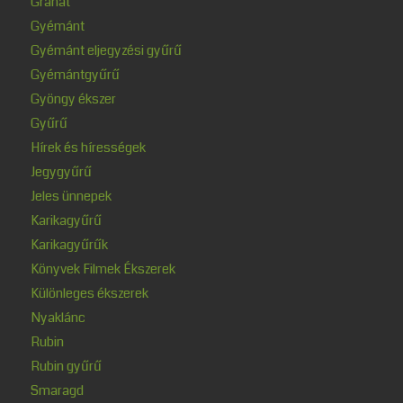
Gránát
Gyémánt
Gyémánt eljegyzési gyűrű
Gyémántgyűrű
Gyöngy ékszer
Gyűrű
Hírek és hírességek
Jegygyűrű
Jeles ünnepek
Karikagyűrű
Karikagyűrűk
Könyvek Filmek Ékszerek
Különleges ékszerek
Nyaklánc
Rubin
Rubin gyűrű
Smaragd