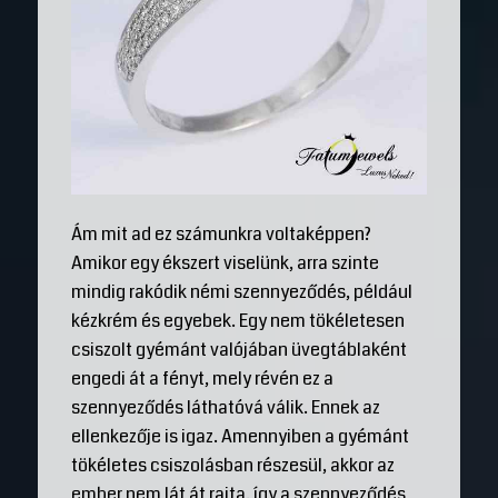
Ám mit ad ez számunkra voltaképpen?
Amikor egy ékszert viselünk, arra szinte
mindig rakódik némi szennyeződés, például
kézkrém és egyebek. Egy nem tökéletesen
csiszolt gyémánt valójában üvegtáblaként
engedi át a fényt, mely révén ez a
szennyeződés láthatóvá válik. Ennek az
ellenkezője is igaz. Amennyiben a gyémánt
tökéletes csiszolásban részesül, akkor az
ember nem lát át rajta, így a szennyeződés