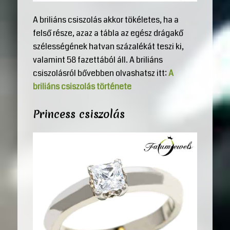
A briliáns csiszolás akkor tökéletes, ha a
felső része, azaz a tábla az egész drágakő
szélességének hatvan százalékát teszi ki,
valamint 58 fazettából áll. A briliáns
csiszolásról bővebben olvashatsz itt:
A
briliáns csiszolás története
Princess csiszolás