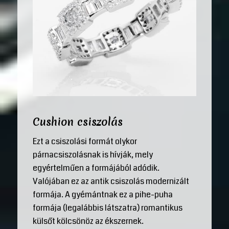
Cushion csiszolás
Ezt a csiszolási formát olykor
párnacsiszolásnak is hívják, mely
egyértelműen a formájából adódik.
Valójában ez az antik csiszolás modernizált
formája. A gyémántnak ez a pihe-puha
formája (legalábbis látszatra) romantikus
külsőt kölcsönöz az ékszernek.