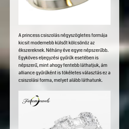
A princess csiszolás négyszögletes formája
kicsit modernebb külsőt kölcsönöz az
ékszereknek. Néhány éve egyre népszerűbb.
Egyköves eljegyzési gyűrűk esetében is
népszerű, mint ahogy fentebb láthatjuk, ám
alliance gyűrűként is tökéletes választás ez a
csiszolási forma, melyet alább láthatunk.