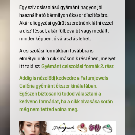
Egy szív csiszolású gyémánt nagyon jól
használható bármilyen ékszer díszítésére.
Akár eljegyzési gyűrűt szeretnénk látni ezzel
a díszítéssel, akár fülbevalót vagy medált,
mindenképpen jó választás lehet.
A csiszolási formákban továbbra is
elmélyülünk a cikk második részében, melyet
itt találsz:
Gyémánt csiszolási formák 2. rész
Addig is nézelődj kedvedre a Fatumjewels
Galéria gyémánt ékszer kínálatában.
Egészen biztosan ki tudod választani a
kedvenc formádat, ha a cikk olvasása során
még nem tetted volna meg.