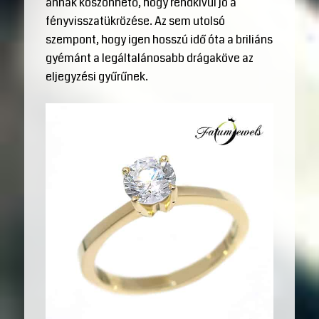
annak köszönhető, hogy rendkívül jó a
fényvisszatükrözése. Az sem utolsó
szempont, hogy igen hosszú idő óta a briliáns
gyémánt a legáltalánosabb drágaköve az
eljegyzési gyűrűnek.