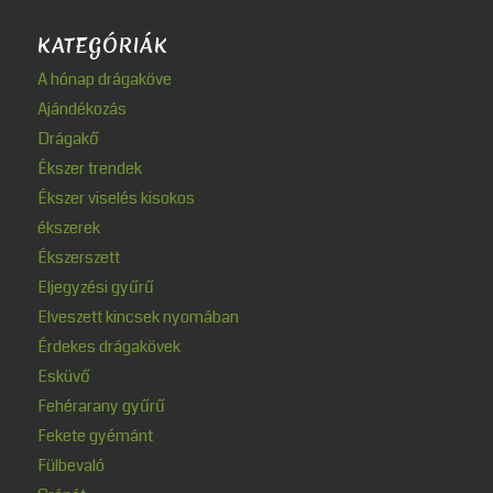
KATEGÓRIÁK
A hónap drágaköve
Ajándékozás
Drágakő
Ékszer trendek
Ékszer viselés kisokos
ékszerek
Ékszerszett
Eljegyzési gyűrű
Elveszett kincsek nyomában
Érdekes drágakövek
Esküvő
Fehérarany gyűrű
Fekete gyémánt
Fülbevaló