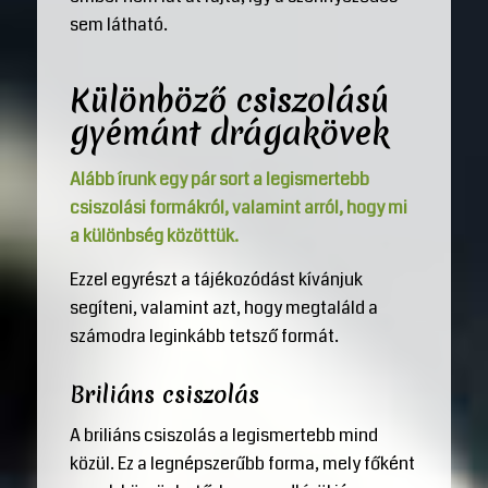
sem látható.
Különböző csiszolású
gyémánt drágakövek
Alább írunk egy pár sort a legismertebb
csiszolási formákról, valamint arról, hogy mi
a különbség közöttük.
Ezzel egyrészt a tájékozódást kívánjuk
segíteni, valamint azt, hogy megtaláld a
számodra leginkább tetsző formát.
Briliáns csiszolás
A briliáns csiszolás a legismertebb mind
közül. Ez a legnépszerűbb forma, mely főként