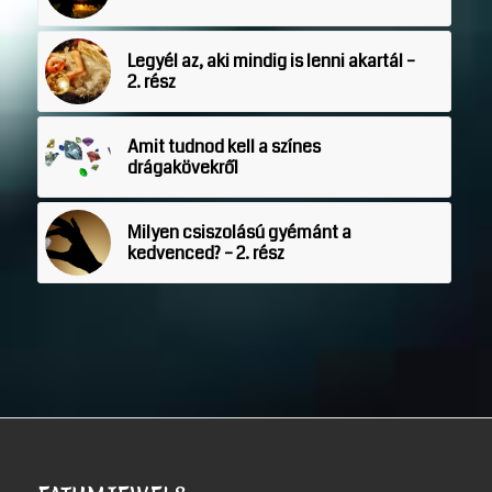
Legyél az, aki mindig is lenni akartál –
2. rész
Amit tudnod kell a színes
drágakövekről
Milyen csiszolású gyémánt a
kedvenced? – 2. rész