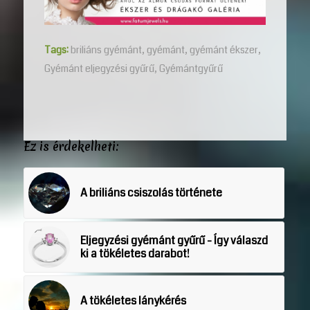
Tags:
briliáns gyémánt
,
gyémánt
,
gyémánt ékszer
,
Gyémánt eljegyzési gyűrű
,
Gyémántgyűrű
Ez is érdekelheti:
A briliáns csiszolás története
Eljegyzési gyémánt gyűrű - Így válaszd
ki a tökéletes darabot!
A tökéletes lánykérés