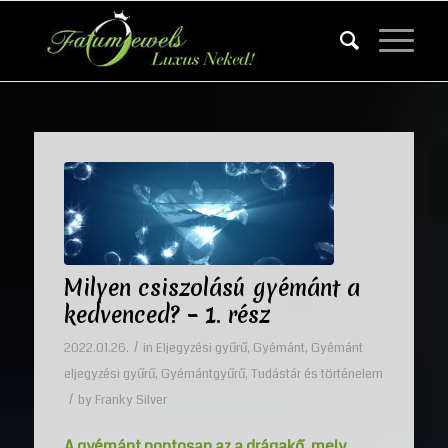
Milyen csiszolású gyémánt a
kedvenced? – 1. rész
/
2022.01.26.
in
Eljegyzési gyűrű
,
Gyémánt
,
Gyémánt
eljegyzési gyűrű
,
Gyémántgyűrű
,
Tudástár és történelem
/
by
Franky Silver
A gyémánt pontosan az a drágakő, mely