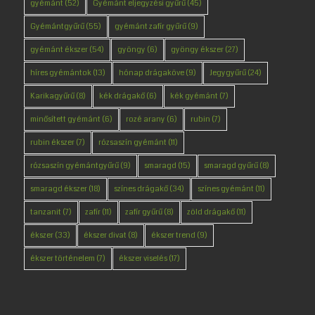
gyémánt
(52)
Gyémánt eljegyzési gyűrű
(45)
Gyémántgyűrű
(55)
gyémánt zafír gyűrű
(9)
gyémánt ékszer
(54)
gyöngy
(6)
gyöngy ékszer
(27)
híres gyémántok
(13)
hónap drágaköve
(9)
Jegygyűrű
(24)
Karikagyűrű
(8)
kék drágakő
(6)
kék gyémánt
(7)
minősített gyémánt
(6)
rozé arany
(6)
rubin
(7)
rubin ékszer
(7)
rózsaszín gyémánt
(11)
rózsaszín gyémántgyűrű
(9)
smaragd
(15)
smaragd gyűrű
(8)
smaragd ékszer
(18)
színes drágakő
(34)
színes gyémánt
(11)
tanzanit
(7)
zafír
(11)
zafír gyűrű
(8)
zöld drágakő
(11)
ékszer
(33)
ékszer divat
(8)
ékszer trend
(9)
ékszer történelem
(7)
ékszer viselés
(17)