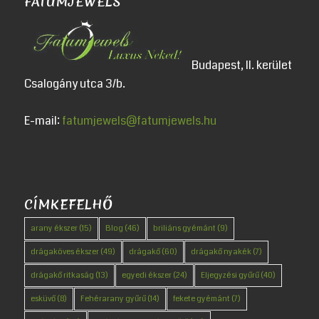
FATUMJEWELS
Budapest, II. kerület
Csalogány utca 3/b.
E-mail:
fatumjewels@fatumjewels.hu
CÍMKEFELHŐ
arany ékszer
(15)
Blog
(46)
briliáns gyémánt
(9)
drágaköves ékszer
(49)
drágakő
(60)
drágakő nyakék
(7)
drágakő ritkaság
(13)
egyedi ékszer
(24)
Eljegyzési gyűrű
(40)
esküvő
(8)
Fehérarany gyűrű
(14)
fekete gyémánt
(7)